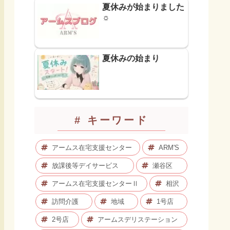
夏休みが始まりました
☼
夏休みの始まり
# キーワード
アームス在宅支援センター
ARM'S
放課後等デイサービス
瀬谷区
アームス在宅支援センターⅡ
相沢
訪問介護
地域
1号店
2号店
アームスデリステーション