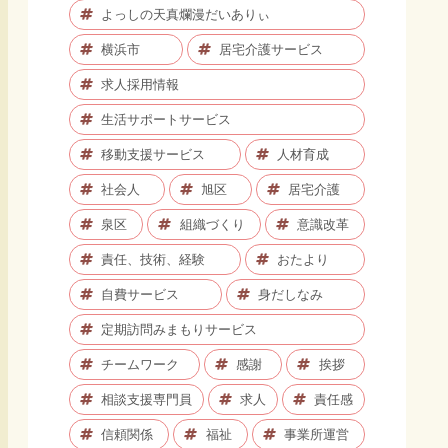
よっしの天真爛漫だいありぃ
横浜市
居宅介護サービス
求人採用情報
生活サポートサービス
移動支援サービス
人材育成
社会人
旭区
居宅介護
泉区
組織づくり
意識改革
責任、技術、経験
おたより
自費サービス
身だしなみ
定期訪問みまもりサービス
チームワーク
感謝
挨拶
相談支援専門員
求人
責任感
信頼関係
福祉
事業所運営