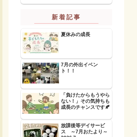
新着記事
夏休みの成長
7月の外出イベン
ト！！
「負けたからもうやら
ない！」その気持ちも
成長のチャンスです🍂
放課後等デイサービ
ス ～7月おたより～