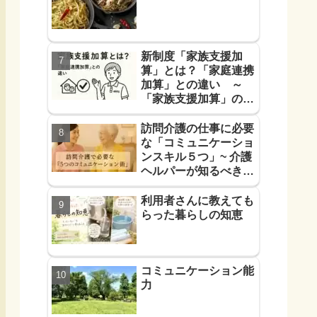
新制度「家族支援加
算」とは？「家庭連携
加算」との違い ～
「家族支援加算」の算
定要件と支援方法！を
解説します～
訪問介護の仕事に必要
な「コミュニケーショ
ンスキル５つ」~ 介護
ヘルパーが知るべき
「信頼に必要なコミュ
力５つ」~
利用者さんに教えても
らった暮らしの知恵
コミュニケーション能
力