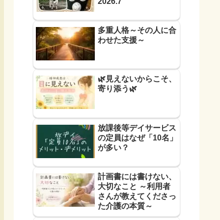
2026.7
多重人格～その人に合
わせた支援～
🌿見えないからこそ、
寄り添う🌿
放課後等デイサービス
の定員はなぜ「10名」
が多い？
計画書には書けない、
大切なこと ～利用者
さんが教えてくださっ
た介護の本質～