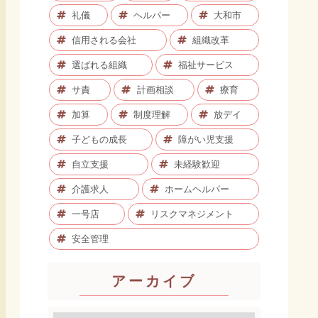
礼儀
ヘルパー
大和市
信用される会社
組織改革
選ばれる組織
福祉サービス
サ責
計画相談
療育
加算
制度理解
放デイ
子どもの成長
障がい児支援
自立支援
未経験歓迎
介護求人
ホームヘルパー
一号店
リスクマネジメント
安全管理
アーカイブ