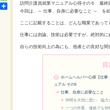
t
o
訪問介護員就業マニュアル心得その６ 最終
L
b
e
c
今回は、～ 仕事、自身に必要なこと ～ を
i
o
共
n
k
n
o
有
a
ここに記載することは、どんな職業であって
e
e
k
t
仕事には勿論、技術は必要ですが、絶対的に
自らの技術向上の為にも、他者との良好な関
目
ホームヘルパー心得【仕事
ュアル その6
仕事、自身に必要なこと
仲間を大切に思い、協力
一つの作業、連絡でも仲