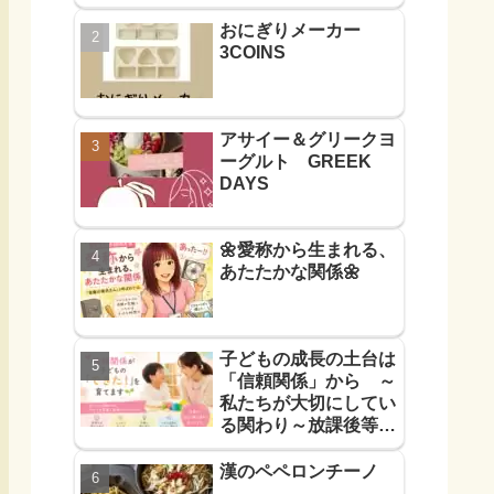
おにぎりメーカー
3COINS
アサイー＆グリークヨ
ーグルト GREEK
DAYS
🌼愛称から生まれる、
あたたかな関係🌼
子どもの成長の土台は
「信頼関係」から ～
私たちが大切にしてい
る関わり～放課後等デ
イサービス
漢のペペロンチーノ