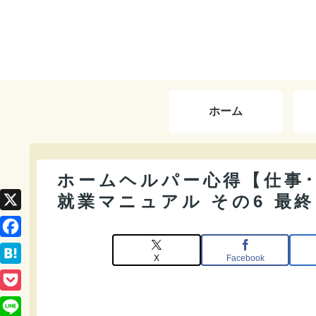
ホーム
ホームヘルパー心得【仕事
就業マニュアル その6 最
X
F
X
Facebook
a
H
c
a
P
e