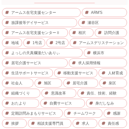
アームス在宅支援センター
ARM'S
放課後等デイサービス
瀬谷区
アームス在宅支援センターⅡ
相沢
訪問介護
地域
1号店
2号店
アームスデリステーション
よっしの天真爛漫だいありぃ
横浜市
居宅介護サービス
求人採用情報
生活サポートサービス
移動支援サービス
人材育成
社会人
旭区
居宅介護
泉区
組織づくり
意識改革
責任、技術、経験
おたより
自費サービス
身だしなみ
定期訪問みまもりサービス
チームワーク
感謝
挨拶
相談支援専門員
求人
責任感