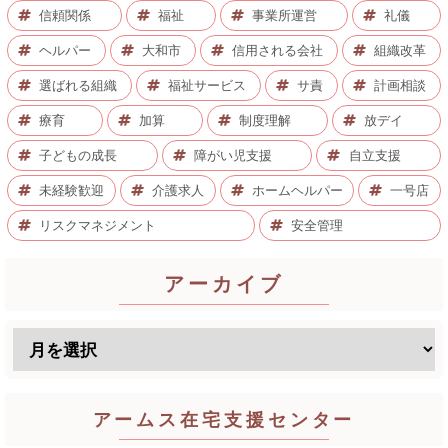
信頼関係
福祉
事業所運営
礼儀
ヘルパー
大和市
信用される会社
組織改革
選ばれる組織
福祉サービス
サ責
計画相談
療育
加算
制度理解
放デイ
子どもの成長
障がい児支援
自立支援
未経験歓迎
介護求人
ホームヘルパー
一号店
リスクマネジメント
安全管理
アーカイブ
アームス在宅支援センター