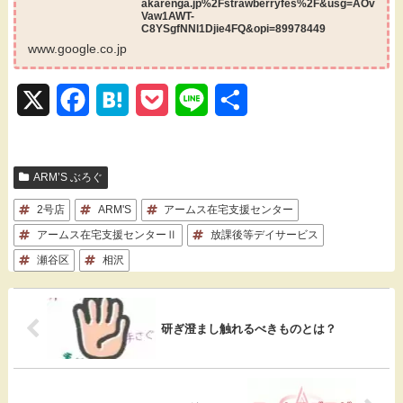
akarenga.jp%2Fstrawberryfes%2F&usg=AOv
Vaw1AWT-
C8YSgfNNl1Djie4FQ&opi=89978449
www.google.co.jp
X
F
H
P
L
共
a
a
o
i
有
c
t
c
n
ARM’S ぶろぐ
e
e
k
e
2号店
ARM'S
アームス在宅支援センター
b
n
e
アームス在宅支援センターⅡ
放課後等デイサービス
瀬谷区
o
相沢
a
t
o
k
研ぎ澄まし触れるべきものとは？