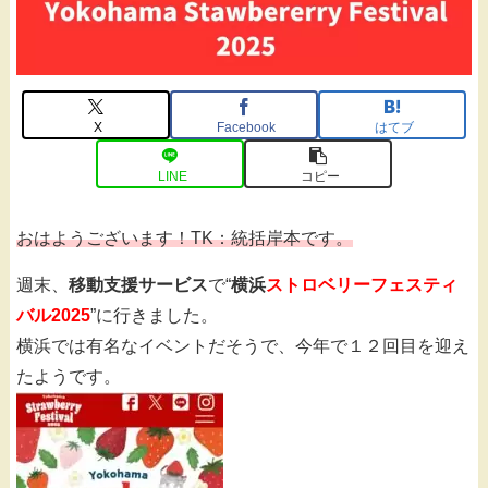
X
Facebook
はてブ
LINE
コピー
おはようございます！TK：統括岸本です。
週末、
移動支援サービス
で“
横浜
ストロベリーフェスティ
バル2025
”に行きました。
横浜では有名なイベントだそうで、今年で１２回目を迎え
たようです。