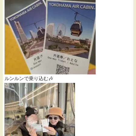
ルンルンで乗り込む🎶