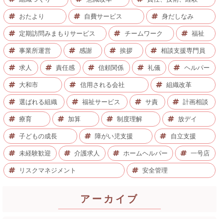
おたより
自費サービス
身だしなみ
定期訪問みまもりサービス
チームワーク
福祉
事業所運営
感謝
挨拶
相談支援専門員
求人
責任感
信頼関係
礼儀
ヘルパー
大和市
信用される会社
組織改革
選ばれる組織
福祉サービス
サ責
計画相談
療育
加算
制度理解
放デイ
子どもの成長
障がい児支援
自立支援
未経験歓迎
介護求人
ホームヘルパー
一号店
リスクマネジメント
安全管理
アーカイブ