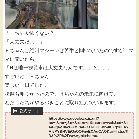
「Ｈちゃん怖くない？」
「大丈夫だよ！」
Ｈちゃんは絶叫マシーンは苦手と聞いていたのですが、マ
マに聞いたら
「Hは唯一観覧車は大丈夫なんです。」と。。。
すごいね！Ｈちゃん！
楽しい一日でした。
課題も見つかったので、Ｈちゃんの未来に向けて、
わたしたちがやるべきことに取り組んでいきます。
https://www.google.co.jp/url?
sa=t&rct=j&q=&esrc=s&source=web&cd=&c
ad=rja&uact=8&ved=2ahUKEwip98_Cp8iLAx
VtsVYBHVEjGpQQFnoECAgQAQ&url=https%
3A%2F%2Fwww.yokohama-