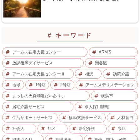
# キーワード
アームス在宅支援センター
ARM'S
放課後等デイサービス
瀬谷区
アームス在宅支援センターⅡ
相沢
訪問介護
地域
1号店
2号店
アームスデリステーション
よっしの天真爛漫だいありぃ
横浜市
居宅介護サービス
求人採用情報
生活サポートサービス
移動支援サービス
人材育成
社会人
旭区
居宅介護
泉区
組織づくり
意識改革
責任、技術、経験