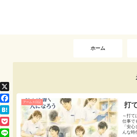
ホーム
X
アームス日記
打
F
～打
a
H
仕事で
c
「安心
a
P
んな時代
e