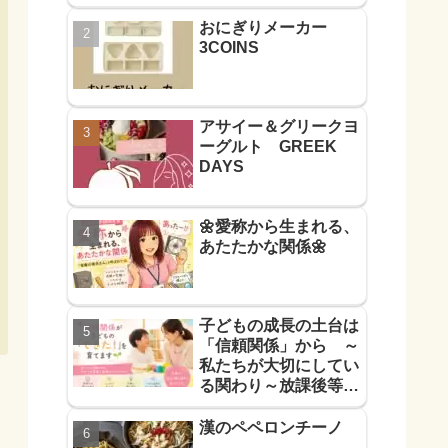
おにぎりメーカー
3COINS
アサイー＆グリークヨ
ーグルト GREEK
DAYS
🌼愛称から生まれる、
あたたかな関係🌼
子どもの成長の土台は
「信頼関係」から ～
私たちが大切にしてい
る関わり～放課後等デ
イサービス
漢のペペロンチーノ