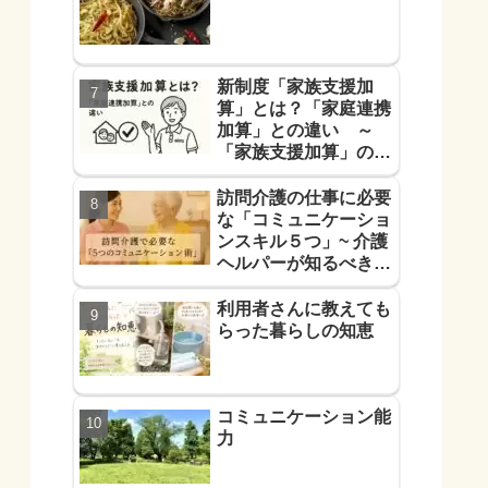
新制度「家族支援加
算」とは？「家庭連携
加算」との違い ～
「家族支援加算」の算
定要件と支援方法！を
解説します～
訪問介護の仕事に必要
な「コミュニケーショ
ンスキル５つ」~ 介護
ヘルパーが知るべき
「信頼に必要なコミュ
力５つ」~
利用者さんに教えても
らった暮らしの知恵
コミュニケーション能
力