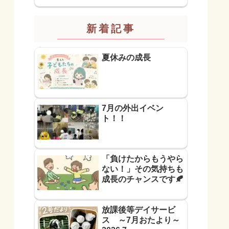
新着記事
夏休みの成長
7月の外出イベン
ト！！
「負けたからもうやら
ない！」その気持ちも
成長のチャンスです🍂
放課後等デイサービ
ス ～7月おたより～