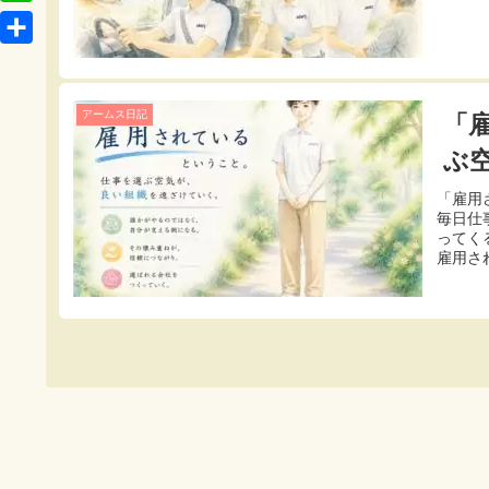
t
o
L
b
e
c
i
o
共
n
k
n
o
有
a
e
e
アームス日記
「
k
t
ぶ
「雇用
毎日仕
ってく
雇用さ