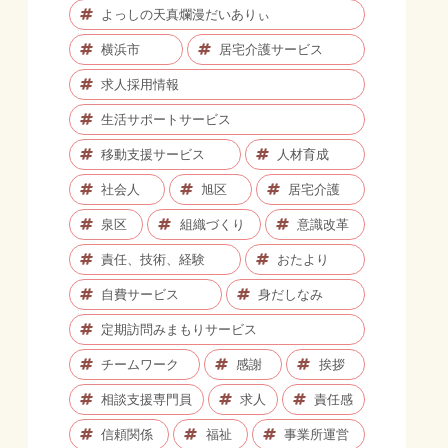
よっしの天真爛漫だいありぃ
横浜市
居宅介護サービス
求人採用情報
生活サポートサービス
移動支援サービス
人材育成
社会人
旭区
居宅介護
泉区
組織づくり
意識改革
責任、技術、経験
おたより
自費サービス
身だしなみ
定期訪問みまもりサービス
チームワーク
感謝
挨拶
相談支援専門員
求人
責任感
信頼関係
福祉
事業所運営