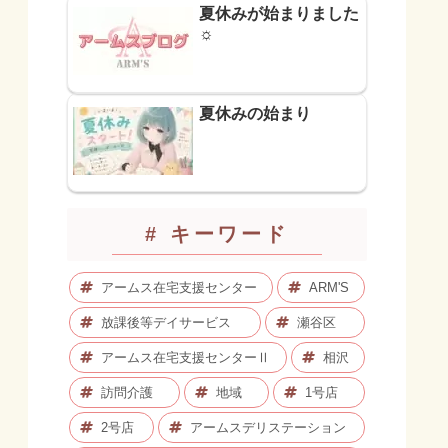
夏休みが始まりました
☼
夏休みの始まり
# キーワード
アームス在宅支援センター
ARM'S
放課後等デイサービス
瀬谷区
アームス在宅支援センターⅡ
相沢
訪問介護
地域
1号店
2号店
アームスデリステーション