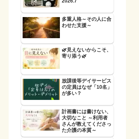
2026.7
多重人格～その人に合
わせた支援～
🌿見えないからこそ、
寄り添う🌿
放課後等デイサービス
の定員はなぜ「10名」
が多い？
計画書には書けない、
大切なこと ～利用者
さんが教えてくださっ
た介護の本質～