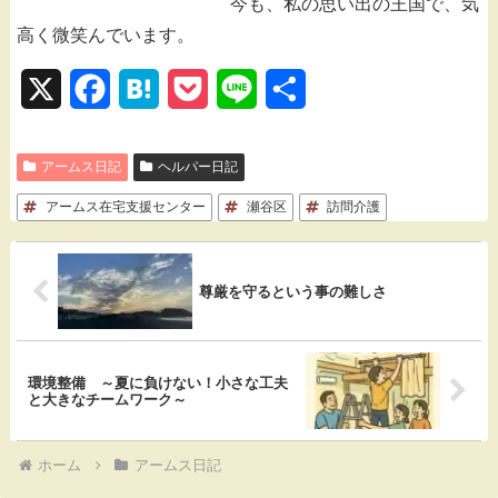
今も、私の思い出の王国で、気
高く微笑んでいます。
X
F
H
P
L
共
a
a
o
i
有
アームス日記
c
ヘルパー日記
t
c
n
アームス在宅支援センター
e
e
k
瀬谷区
e
訪問介護
b
n
e
o
a
t
尊厳を守るという事の難しさ
o
k
環境整備 ～夏に負けない！小さな工夫
と大きなチームワーク～
ホーム
アームス日記