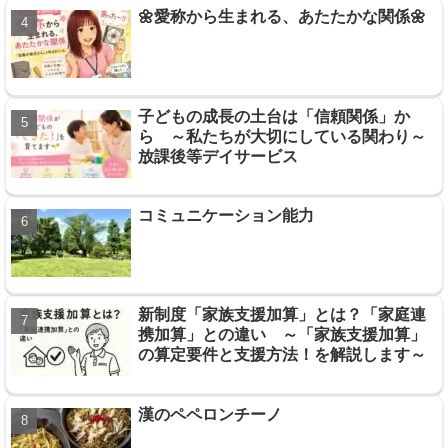
🌼愛称から生まれる、あたたかな関係🌼
子どもの成長の土台は「信頼関係」か
ら ～私たちが大切にしている関わり～
放課後等デイサービス
コミュニケーション能力
新制度「家族支援加算」とは？「家庭連
携加算」との違い ～「家族支援加算」
の算定要件と支援方法！を解説します～
漢のペペロンチーノ