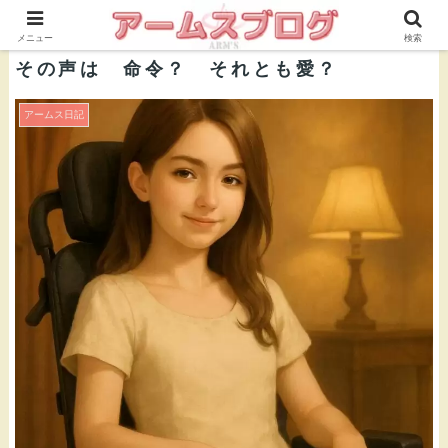
株式会社ＡＲＭ’Ｓ 公式ブログ
メニュー
検索
その声は 命令？ それとも愛？
アームス日記