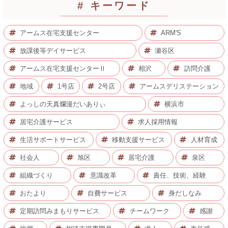
# キーワード
アームス在宅支援センター
ARM'S
放課後等デイサービス
瀬谷区
アームス在宅支援センターⅡ
相沢
訪問介護
地域
1号店
2号店
アームスデリステーション
よっしの天真爛漫だいありぃ
横浜市
居宅介護サービス
求人採用情報
生活サポートサービス
移動支援サービス
人材育成
社会人
旭区
居宅介護
泉区
組織づくり
意識改革
責任、技術、経験
おたより
自費サービス
身だしなみ
定期訪問みまもりサービス
チームワーク
感謝