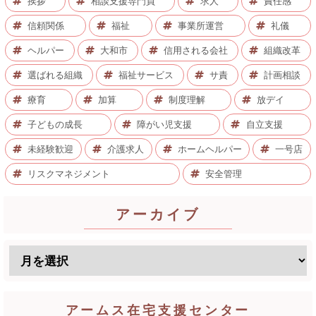
挨拶
相談支援専門員
求人
責任感
信頼関係
福祉
事業所運営
礼儀
ヘルパー
大和市
信用される会社
組織改革
選ばれる組織
福祉サービス
サ責
計画相談
療育
加算
制度理解
放デイ
子どもの成長
障がい児支援
自立支援
未経験歓迎
介護求人
ホームヘルパー
一号店
リスクマネジメント
安全管理
アーカイブ
アームス在宅支援センター