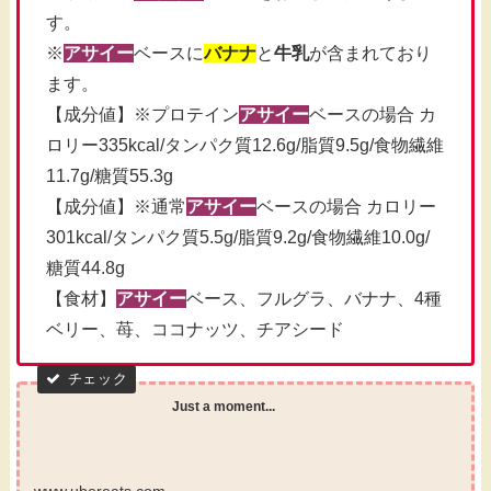
す。
※
アサイー
ベースに
バナナ
と
牛乳
が含まれており
ます。
【成分値】※プロテイン
アサイー
ベースの場合 カ
ロリー335kcal/タンパク質12.6g/脂質9.5g/食物繊維
11.7g/糖質55.3g
【成分値】※通常
アサイー
ベースの場合 カロリー
301kcal/タンパク質5.5g/脂質9.2g/食物繊維10.0g/
糖質44.8g
【食材】
アサイー
ベース、フルグラ、バナナ、4種
ベリー、苺、ココナッツ、チアシード
Just a moment...
www.ubereats.com