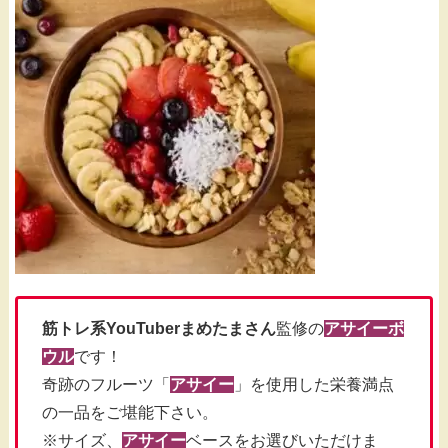
筋トレ系YouTuberまめたまさん
監修の
アサイーボ
ウル
です！
奇跡のフルーツ「
アサイー
」を使用した栄養満点
の一品をご堪能下さい。
※サイズ、
アサイー
ベースをお選びいただけま