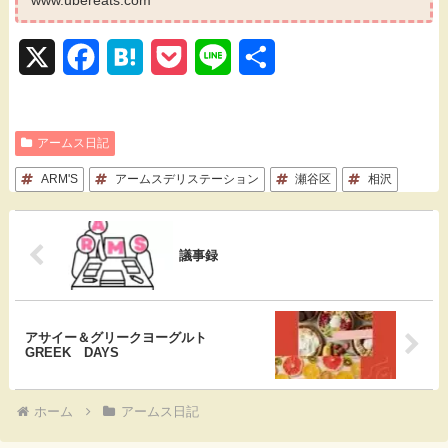
X
F
H
P
L
共
a
a
o
i
有
c
t
c
n
アームス日記
e
e
k
e
ARM'S
アームスデリステーション
瀬谷区
相沢
b
n
e
o
a
t
議事録
o
k
アサイー＆グリークヨーグルト
GREEK DAYS
ホーム
アームス日記