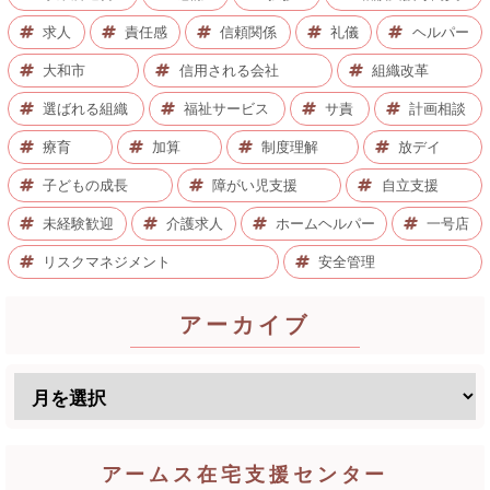
求人
責任感
信頼関係
礼儀
ヘルパー
大和市
信用される会社
組織改革
選ばれる組織
福祉サービス
サ責
計画相談
療育
加算
制度理解
放デイ
子どもの成長
障がい児支援
自立支援
未経験歓迎
介護求人
ホームヘルパー
一号店
リスクマネジメント
安全管理
アーカイブ
アームス在宅支援センター