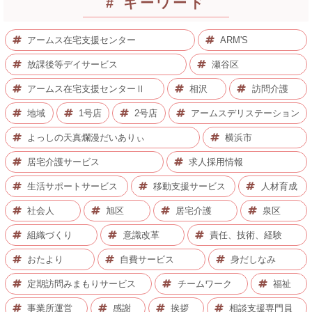
# キーワード
アームス在宅支援センター
ARM'S
放課後等デイサービス
瀬谷区
アームス在宅支援センターⅡ
相沢
訪問介護
地域
1号店
2号店
アームスデリステーション
よっしの天真爛漫だいありぃ
横浜市
居宅介護サービス
求人採用情報
生活サポートサービス
移動支援サービス
人材育成
社会人
旭区
居宅介護
泉区
組織づくり
意識改革
責任、技術、経験
おたより
自費サービス
身だしなみ
定期訪問みまもりサービス
チームワーク
福祉
事業所運営
感謝
挨拶
相談支援専門員