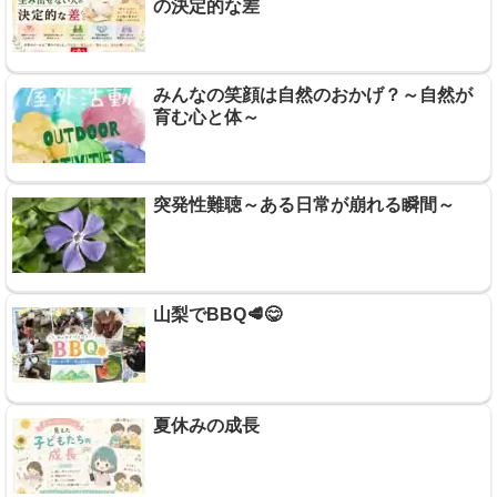
の決定的な差
みんなの笑顔は自然のおかげ？～自然が
育む心と体～
突発性難聴～ある日常が崩れる瞬間～
山梨でBBQ🥩😋
夏休みの成長