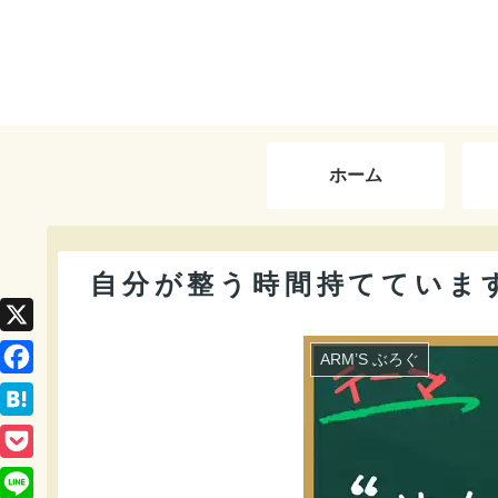
ホーム
自分が整う時間持てていま
X
ARM’S ぶろぐ
F
a
H
c
a
P
e