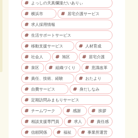
よっしの天真爛漫だいありぃ
横浜市
居宅介護サービス
求人採用情報
生活サポートサービス
移動支援サービス
人材育成
社会人
旭区
居宅介護
泉区
組織づくり
意識改革
責任、技術、経験
おたより
自費サービス
身だしなみ
定期訪問みまもりサービス
チームワーク
感謝
挨拶
相談支援専門員
求人
責任感
信頼関係
福祉
事業所運営