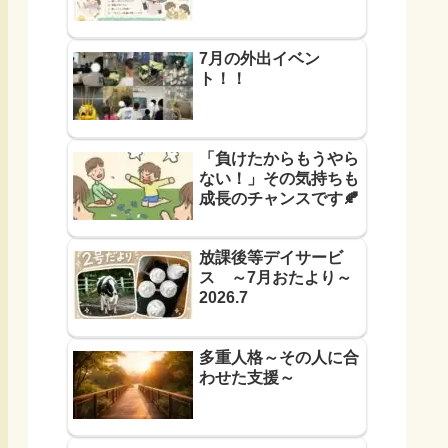
7月の外出イベン
ト！！
「負けたからもうやら
ない！」その気持ちも
成長のチャンスです🍂
放課後等デイサービ
ス ～7月おたより～
2026.7
多重人格～その人に合
わせた支援～