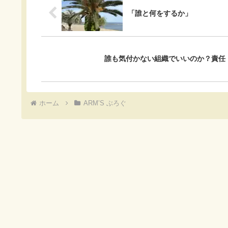
o
「誰と何をするか」
k
誰も気付かない組織でいいのか？責任
ホーム
ARM’S ぶろぐ