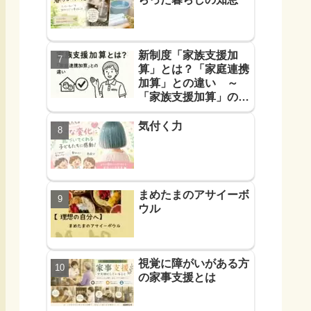
新制度「家族支援加
算」とは？「家庭連携
加算」との違い ～
「家族支援加算」の算
定要件と支援方法！を
解説します～
気付く力
まめたまのアサイーボ
ウル
視覚に障がいがある方
の家事支援とは