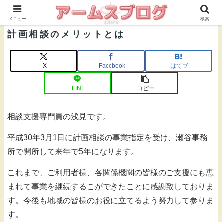
株式会社ＡＲＭ’Ｓ 公式ブログ
メニュー
検索
計画相談のメリットとは
X
Facebook
はてブ
LINE
コピー
相談支援専門員の浅見です。
平成30年3月1日に計画相談の事業指定を受け、瀬谷事務
所で開所して来年で5年になります。
これまで、ご利用者様、各関係機関の皆様のご支援にも恵
まれて事業を継続するこができたことに感謝致しておりま
す。今後も地域の皆様のお役に立てるよう努力して参りま
す。