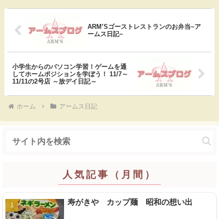
e
e
k
e
ARM’Sゴーストレストランのお弁当~ア
b
n
e
ームス日記~
o
a
t
o
小学生からのパソコン学習！ゲームを通
してホームポジションを学ぼう！ 11/7～
11/11の2号店 ～放デイ日記～
k
ホーム
アームス日記
人気記事（月間）
寿がきや カップ麺 昭和の想い出