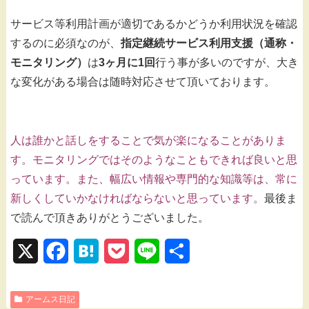
サービス等利用計画が適切であるかどうか利用状況を確認
するのに必須なのが、
指定継続サービス利用支援（通称・
モニタリング）
は
3ヶ月に1回
行う事が多いのですが、大き
な変化がある場合は随時対応させて頂いております。
人は誰かと話しをすることで気が楽になることがありま
す。モニタリングではそのようなこともできれば良いと思
っています。また、幅広い情報や専門的な知識等は、常に
新しくしていかなければならないと思っています。
最後ま
で読んで頂きありがとうございました。
X
F
H
P
L
共
a
a
o
i
有
アームス日記
c
t
c
n