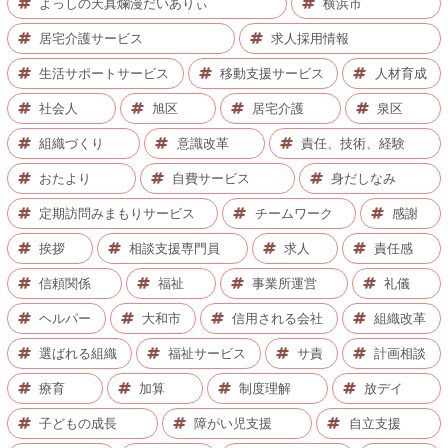
よっしの天真爛漫だいありぃ
横浜市
居宅介護サービス
求人採用情報
生活サポートサービス
移動支援サービス
人材育成
社会人
旭区
居宅介護
泉区
組織づくり
意識改革
責任、技術、経験
おたより
自費サービス
身だしなみ
定期訪問みまもりサービス
チームワーク
感謝
挨拶
相談支援専門員
求人
責任感
信頼関係
福祉
事業所運営
礼儀
ヘルパー
大和市
信用される会社
組織改革
選ばれる組織
福祉サービス
サ責
計画相談
療育
加算
制度理解
放デイ
子どもの成長
障がい児支援
自立支援