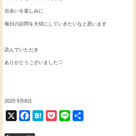
出会いを楽しみに
毎日の訪問を大切にしていきたいなと思います
読んでいただき
ありがとうございました♡
2025 9月8日
X
F
H
P
L
共
a
a
o
i
有