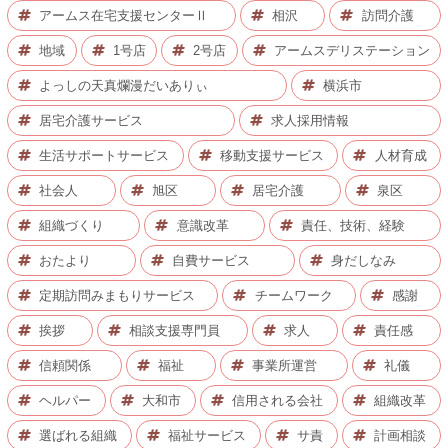
アームス在宅支援センターⅡ
相沢
訪問介護
地域
1号店
2号店
アームスデリステーション
よっしの天真爛漫だいありぃ
横浜市
居宅介護サービス
求人採用情報
生活サポートサービス
移動支援サービス
人材育成
社会人
旭区
居宅介護
泉区
組織づくり
意識改革
責任、技術、経験
おたより
自費サービス
身だしなみ
定期訪問みまもりサービス
チームワーク
感謝
挨拶
相談支援専門員
求人
責任感
信頼関係
福祉
事業所運営
礼儀
ヘルパー
大和市
信用される会社
組織改革
選ばれる組織
福祉サービス
サ責
計画相談