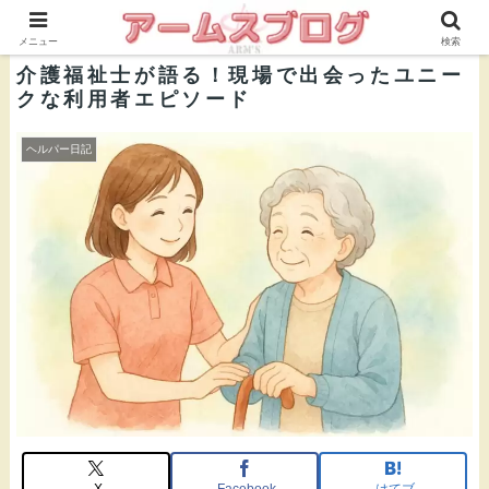
株式会社ＡＲＭ’Ｓ 公式ブログ
メニュー
検索
介護福祉士が語る！現場で出会ったユニー
クな利用者エピソード
ヘルパー日記
X
Facebook
はてブ