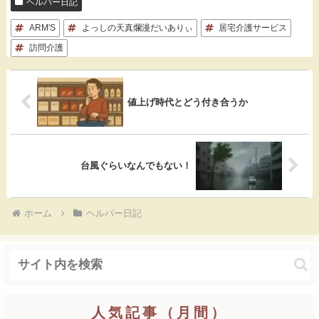
ヘルパー日記
c
t
c
n
ARM'S
e
よっしの天真爛漫だいありぃ
e
k
e
居宅介護サービス
訪問介護
b
n
e
o
a
t
値上げ時代とどう付き合うか
o
k
台風ぐらいなんでもない！
ホーム
ヘルパー日記
人気記事（月間）