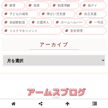
療育
加算
制度理解
放デイ
子どもの成長
障がい児支援
自立支援
未経験歓迎
介護求人
ホームヘルパー
一号店
リスクマネジメント
安全管理
アーカイブ
© 2008 アームスブログ