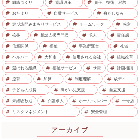
組織づくり
意識改革
責任、技術、経験
おたより
自費サービス
身だしなみ
定期訪問みまもりサービス
チームワーク
感謝
挨拶
相談支援専門員
求人
責任感
信頼関係
福祉
事業所運営
礼儀
ヘルパー
大和市
信用される会社
組織改革
選ばれる組織
福祉サービス
サ責
計画相談
療育
加算
制度理解
放デイ
子どもの成長
障がい児支援
自立支援
未経験歓迎
介護求人
ホームヘルパー
一号店
リスクマネジメント
安全管理
アーカイブ