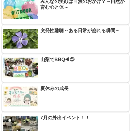
みんなの笑顔は自然のおかげ？～自然が
育む心と体～
突発性難聴～ある日常が崩れる瞬間～
山梨でBBQ🥩😋
夏休みの成長
7月の外出イベント！！