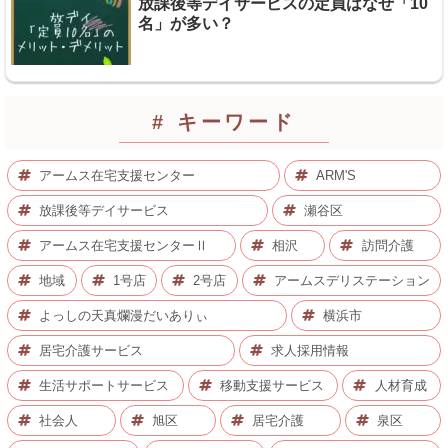
放課後等デイサービスの定員はなぜ「10
名」が多い？
# キーワード
アームス在宅支援センター
ARM'S
放課後等デイサービス
瀬谷区
アームス在宅支援センターⅡ
相沢
訪問介護
地域
1号店
2号店
アームスデリステーション
よっしの天真爛漫だいありぃ
横浜市
居宅介護サービス
求人採用情報
生活サポートサービス
移動支援サービス
人材育成
社会人
旭区
居宅介護
泉区