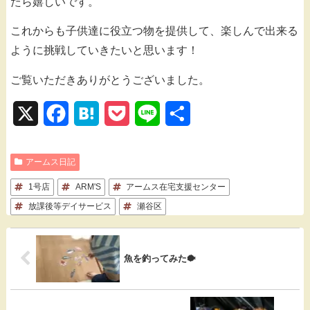
たら嬉しいです。
これからも子供達に役立つ物を提供して、楽しんで出来る
ように挑戦していきたいと思います！
ご覧いただきありがとうございました。
X
F
H
P
L
共
a
a
o
i
有
アームス日記
c
t
c
n
1号店
e
ARM'S
e
アームス在宅支援センター
k
e
放課後等デイサービス
瀬谷区
b
n
e
o
a
t
魚を釣ってみた🐡
o
k