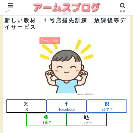
株式会社ＡＲＭ’Ｓ 公式ブログ
メニュー
検索
新しい教材 １号店指先訓練 放課後等デ
イサービス
アームス日記
X
Facebook
はてブ
LINE
コピー