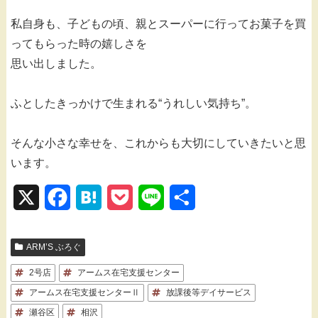
私自身も、子どもの頃、親とスーパーに行ってお菓子を買
ってもらった時の嬉しさを
思い出しました。
ふとしたきっかけで生まれる“うれしい気持ち”。
そんな小さな幸せを、これからも大切にしていきたいと思
います。
X
F
H
P
L
共
a
a
o
i
有
ARM’S ぶろぐ
c
t
c
n
2号店
e
アームス在宅支援センター
e
k
e
アームス在宅支援センターⅡ
放課後等デイサービス
b
n
e
瀬谷区
相沢