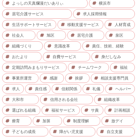
よっしの天真爛漫だいありぃ
横浜市
居宅介護サービス
求人採用情報
生活サポートサービス
移動支援サービス
人材育成
社会人
旭区
居宅介護
泉区
組織づくり
意識改革
責任、技術、経験
おたより
自費サービス
身だしなみ
定期訪問みまもりサービス
チームワーク
福祉
事業所運営
感謝
挨拶
相談支援専門員
求人
責任感
信頼関係
礼儀
ヘルパー
大和市
信用される会社
組織改革
選ばれる組織
福祉サービス
サ責
計画相談
療育
加算
制度理解
放デイ
子どもの成長
障がい児支援
自立支援