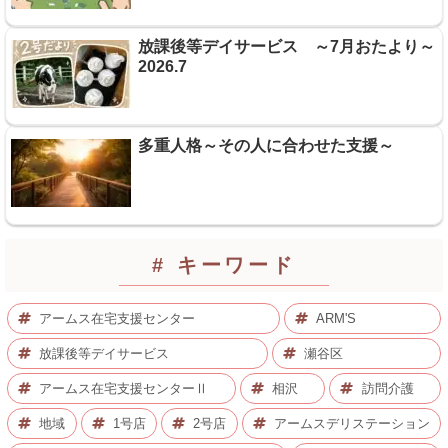
放課後等デイサービス ～7月おたより～
2026.7
多重人格～その人に合わせた支援～
# キーワード
アームス在宅支援センター
ARM'S
放課後等デイサービス
瀬谷区
アームス在宅支援センターⅡ
相沢
訪問介護
地域
1号店
2号店
アームスデリステーション