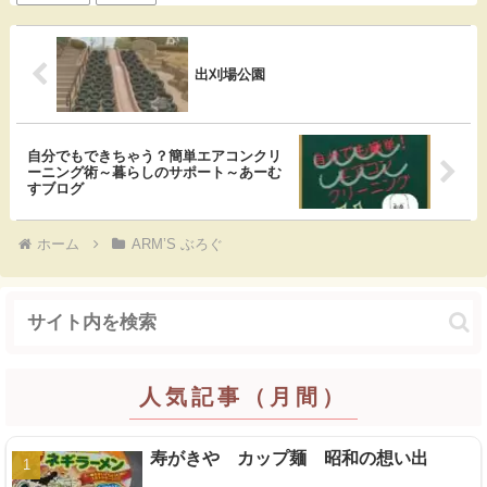
o
a
t
o
出刈場公園
k
自分でもできちゃう？簡単エアコンクリ
ーニング術～暮らしのサポート～あーむ
すブログ
ホーム
ARM’S ぶろぐ
人気記事（月間）
寿がきや カップ麺 昭和の想い出