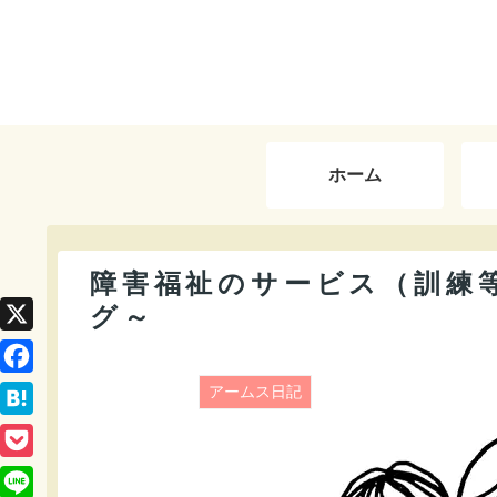
ホーム
障害福祉のサービス（訓練
グ～
X
F
アームス日記
a
H
c
a
P
e