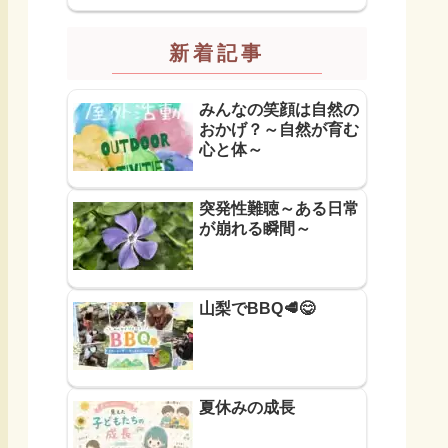
新着記事
みんなの笑顔は自然の
おかげ？～自然が育む
心と体～
突発性難聴～ある日常
が崩れる瞬間～
山梨でBBQ🥩😋
夏休みの成長