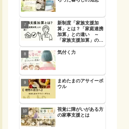
新制度「家族支援加
算」とは？「家庭連携
加算」との違い ～
「家族支援加算」の算
定要件と支援方法！を
解説します～
気付く力
まめたまのアサイーボ
ウル
視覚に障がいがある方
の家事支援とは