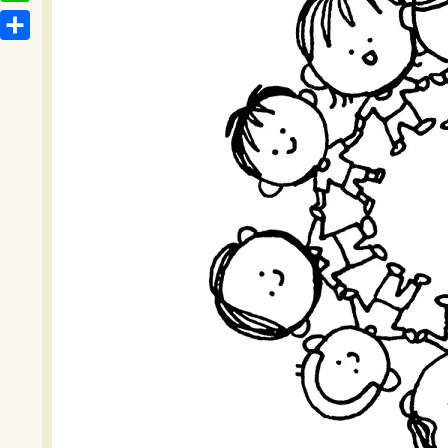
t
o
L
b
e
c
i
o
共
n
k
n
o
有
a
e
e
k
t