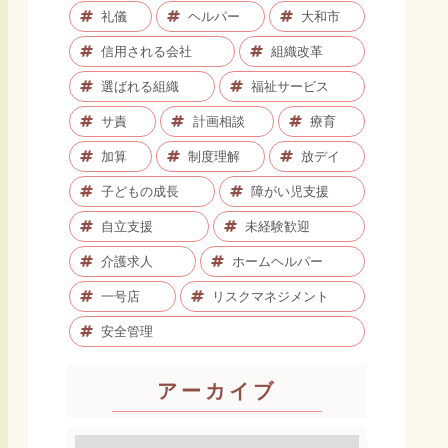
礼儀
ヘルパー
大和市
信用される会社
組織改革
選ばれる組織
福祉サービス
サ責
計画相談
療育
加算
制度理解
放デイ
子どもの成長
障がい児支援
自立支援
未経験歓迎
介護求人
ホームヘルパー
一号店
リスクマネジメント
安全管理
アーカイブ