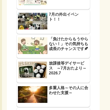
7月の外出イベン
ト！！
「負けたからもうやら
ない！」その気持ちも
成長のチャンスです🍂
放課後等デイサービ
ス ～7月おたより～
2026.7
多重人格～その人に合
わせた支援～