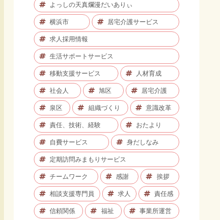
よっしの天真爛漫だいありぃ
横浜市
居宅介護サービス
求人採用情報
生活サポートサービス
移動支援サービス
人材育成
社会人
旭区
居宅介護
泉区
組織づくり
意識改革
責任、技術、経験
おたより
自費サービス
身だしなみ
定期訪問みまもりサービス
チームワーク
感謝
挨拶
相談支援専門員
求人
責任感
信頼関係
福祉
事業所運営