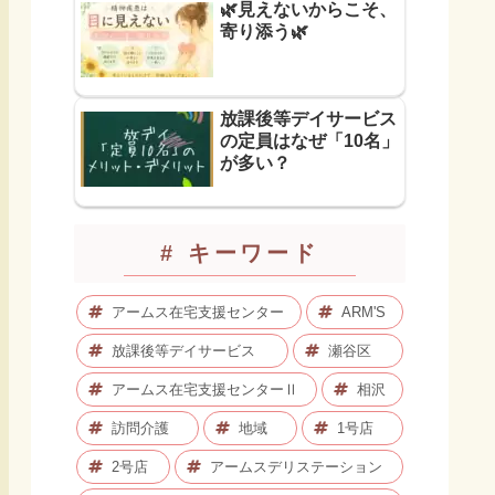
🌿見えないからこそ、
寄り添う🌿
放課後等デイサービス
の定員はなぜ「10名」
が多い？
# キーワード
アームス在宅支援センター
ARM'S
放課後等デイサービス
瀬谷区
アームス在宅支援センターⅡ
相沢
訪問介護
地域
1号店
2号店
アームスデリステーション