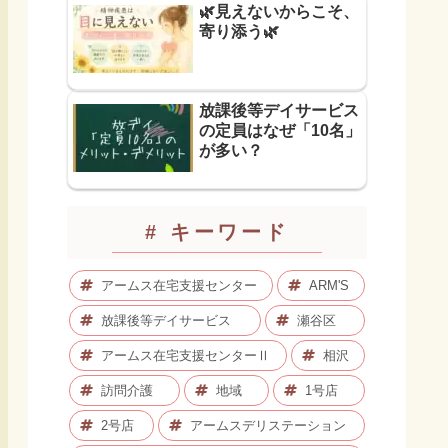
🌿見えないからこそ、
寄り添う🌿
放課後等デイサービス
の定員はなぜ「10名」
が多い？
# キーワード
アームス在宅支援センター
ARM'S
放課後等デイサービス
瀬谷区
アームス在宅支援センターⅡ
相沢
訪問介護
地域
1号店
2号店
アームスデリステーション