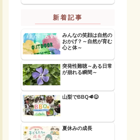
新着記事
みんなの笑顔は自然の
おかげ？～自然が育む
心と体～
突発性難聴～ある日常
が崩れる瞬間～
山梨でBBQ🥩😋
夏休みの成長