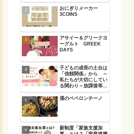
おにぎりメーカー
3COINS
アサイー＆グリークヨ
ーグルト GREEK
DAYS
子どもの成長の土台は
「信頼関係」から ～
私たちが大切にしてい
る関わり～放課後等デ
イサービス
漢のペペロンチーノ
新制度「家族支援加
算」とは？「家庭連携