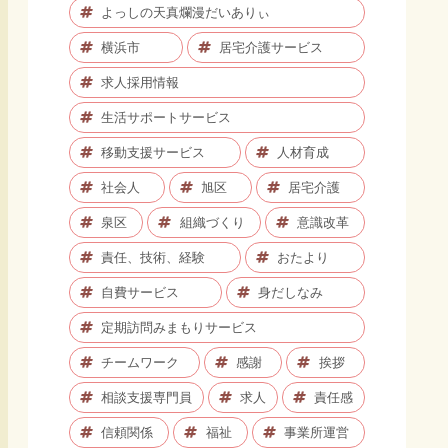
よっしの天真爛漫だいありぃ
横浜市
居宅介護サービス
求人採用情報
生活サポートサービス
移動支援サービス
人材育成
社会人
旭区
居宅介護
泉区
組織づくり
意識改革
責任、技術、経験
おたより
自費サービス
身だしなみ
定期訪問みまもりサービス
チームワーク
感謝
挨拶
相談支援専門員
求人
責任感
信頼関係
福祉
事業所運営