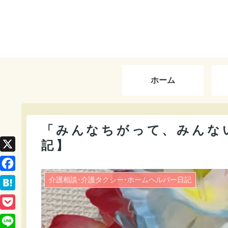
ホーム
「みんなちがって、みんな
記】
X
F
介護相談･介護タクシー･ホームヘルパー日記
a
H
c
a
P
e