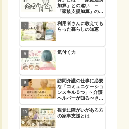
加算」との違い ～
「家族支援加算」の算
定要件と支援方法！を
解説します～
利用者さんに教えても
らった暮らしの知恵
気付く力
訪問介護の仕事に必要
な「コミュニケーショ
ンスキル５つ」~ 介護
ヘルパーが知るべき
「信頼に必要なコミュ
力５つ」~
視覚に障がいがある方
の家事支援とは