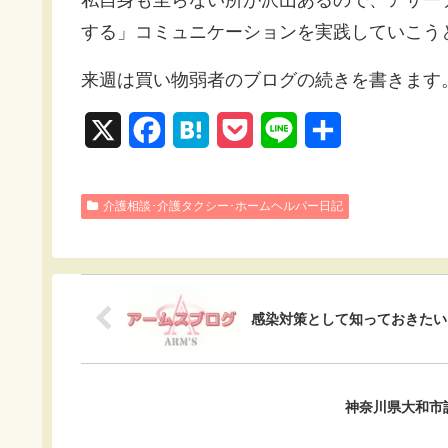
する」コミュニケーションを実践していこう
来週は買い物弱者のブログの続きを書きます
X
F
H
P
L
共
a
a
o
i
有
c
t
c
n
介護相談･介護タクシー･ホームヘルパー日記
e
e
k
e
b
n
e
o
a
t
感染対策として知っておきたい
o
k
神奈川県大和市