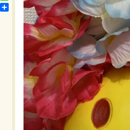
t
o
L
b
e
c
i
o
共
n
k
n
o
有
a
e
e
k
t