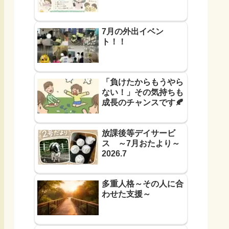
7月の外出イベン
ト！！
「負けたからもうやら
ない！」その気持ちも
成長のチャンスです🍂
放課後等デイサービ
ス ～7月おたより～
2026.7
多重人格～その人に合
わせた支援～