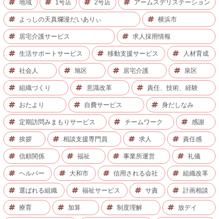
地域
1号店
2号店
アームスデリステーション
よっしの天真爛漫だいありぃ
横浜市
居宅介護サービス
求人採用情報
生活サポートサービス
移動支援サービス
人材育成
社会人
旭区
居宅介護
泉区
組織づくり
意識改革
責任、技術、経験
おたより
自費サービス
身だしなみ
定期訪問みまもりサービス
チームワーク
感謝
挨拶
相談支援専門員
求人
責任感
信頼関係
福祉
事業所運営
礼儀
ヘルパー
大和市
信用される会社
組織改革
選ばれる組織
福祉サービス
サ責
計画相談
療育
加算
制度理解
放デイ