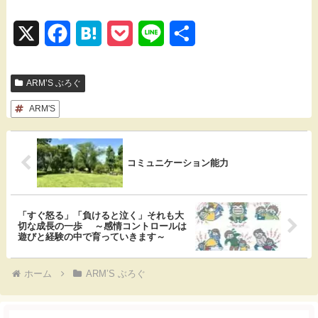
X
F
H
P
L
共
a
a
o
i
有
ARM’S ぶろぐ
c
t
c
n
ARM'S
e
e
k
e
b
n
e
o
a
t
コミュニケーション能力
o
k
「すぐ怒る」「負けると泣く」それも大
切な成長の一歩 ～感情コントロールは
遊びと経験の中で育っていきます～
ホーム
ARM’S ぶろぐ