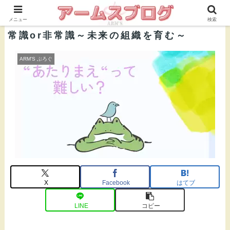
株式会社ＡＲＭ’Ｓ 公式ブログ
メニュー
検索
常識or非常識～未来の組織を育む～
ARM’S ぶろぐ
X
Facebook
はてブ
LINE
コピー