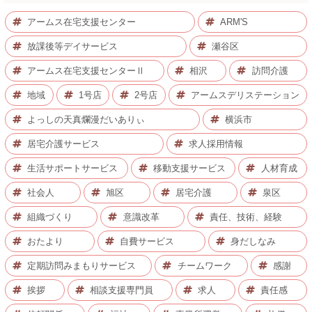
アームス在宅支援センター
ARM'S
放課後等デイサービス
瀬谷区
アームス在宅支援センターⅡ
相沢
訪問介護
地域
1号店
2号店
アームスデリステーション
よっしの天真爛漫だいありぃ
横浜市
居宅介護サービス
求人採用情報
生活サポートサービス
移動支援サービス
人材育成
社会人
旭区
居宅介護
泉区
組織づくり
意識改革
責任、技術、経験
おたより
自費サービス
身だしなみ
定期訪問みまもりサービス
チームワーク
感謝
挨拶
相談支援専門員
求人
責任感