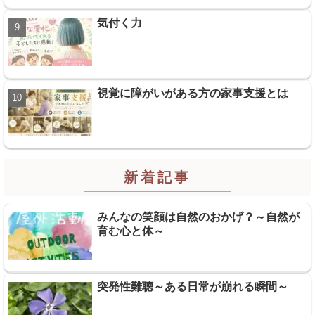
気付く力
視覚に障がいがある方の家事支援とは
新着記事
みんなの笑顔は自然のおかげ？～自然が
育む心と体～
突発性難聴～ある日常が崩れる瞬間～