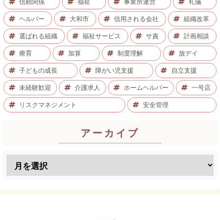
信頼関係
福祉
事業所運営
礼儀
ヘルパー
大和市
信用される会社
組織改革
選ばれる組織
福祉サービス
サ責
計画相談
療育
加算
制度理解
放デイ
子どもの成長
障がい児支援
自立支援
未経験歓迎
介護求人
ホームヘルパー
一号店
リスクマネジメント
安全管理
アーカイブ