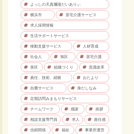
よっしの天真爛漫だいありぃ
横浜市
居宅介護サービス
求人採用情報
生活サポートサービス
移動支援サービス
人材育成
社会人
旭区
居宅介護
泉区
組織づくり
意識改革
責任、技術、経験
おたより
自費サービス
身だしなみ
定期訪問みまもりサービス
チームワーク
感謝
挨拶
相談支援専門員
求人
責任感
信頼関係
福祉
事業所運営