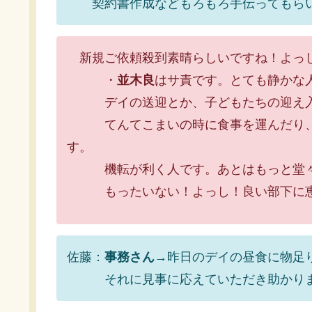
契約書作成などもろもろ手伝ってもら
新規ご依頼殺到素晴らしいですね！よっ
・
並木良
はサ責です。とても静かな
デイの送迎とか、子どもたちの迎え
てんてこまいの時に食事を運んだり、朝
す。
機転が利く人です。あとはもっと堂々
もったいない！よっし！良い部下に恵
佐藤：
事務さん
→昨日のデイの昼食に物足
それに見事に応えていただき助か