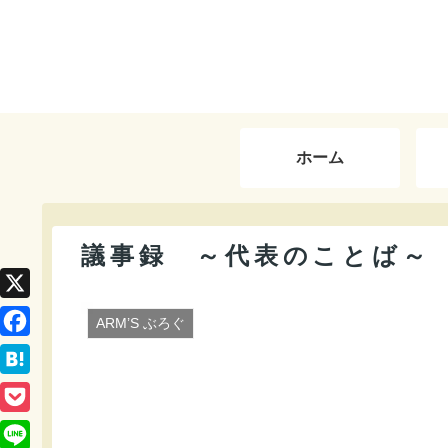
ホーム
議事録 ～代表のことば～
X
ARM’S ぶろぐ
F
a
H
c
a
P
e