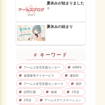
夏休みが始まりました
☼
夏休みの始まり
# キーワード
アームス在宅支援センター
ARM'S
放課後等デイサービス
瀬谷区
アームス在宅支援センターⅡ
相沢
訪問介護
地域
1号店
2号店
アームスデリステーション