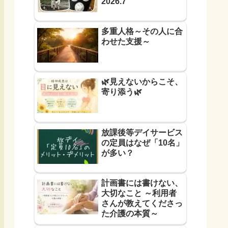
2026.7
多重人格～その人に合
わせた支援～
🌿見えないからこそ、
寄り添う🌿
放課後等デイサービス
の定員はなぜ「10名」
が多い？
計画書には書けない、
大切なこと ～利用者
さんが教えてくださっ
た介護の本質～