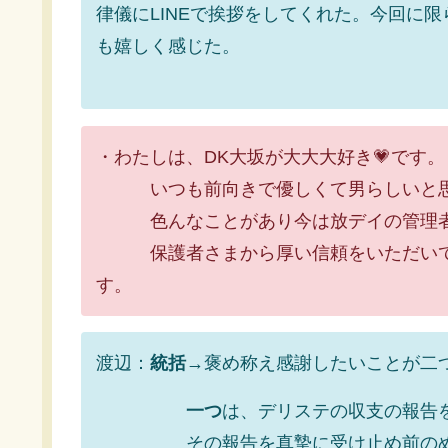
律儀にLINEで挨拶をしてくれた。今回に
も嬉しく感じた。
・わたしは、DK大坂が大大大好き💗です
いつも前向きで優しくて男らしいと思
色んなことがあり今は放デイの管理者
保護者さまから厚い信頼をいただいてお
す。
渡辺：
統括
→褒め称え感謝したいことが二
一つ
は、デリステの収支の報告
その報告を真摯に受け止め前のめり