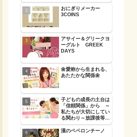
おにぎりメーカー
3COINS
アサイー＆グリークヨ
ーグルト GREEK
DAYS
🌼愛称から生まれる、
あたたかな関係🌼
子どもの成長の土台は
「信頼関係」から ～
私たちが大切にしてい
る関わり～放課後等デ
イサービス
漢のペペロンチーノ