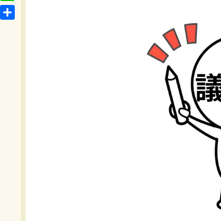
t
o
L
b
e
c
i
o
共
n
k
n
o
有
a
e
e
k
t