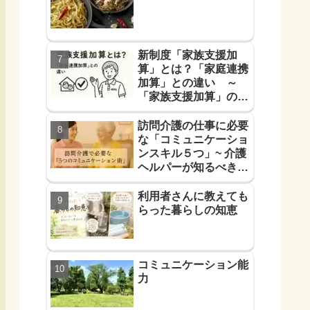
新制度「家族支援加
算」とは？「家庭連携
加算」との違い ～
「家族支援加算」の算
定要件と支援方法！を
解説します～
訪問介護の仕事に必要
な「コミュニケーショ
ンスキル５つ」~ 介護
ヘルパーが知るべき
「信頼に必要なコミュ
力５つ」~
利用者さんに教えても
らった暮らしの知恵
コミュニケーション能
力