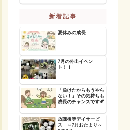
新着記事
夏休みの成長
7月の外出イベン
ト！！
「負けたからもうやら
ない！」その気持ちも
成長のチャンスです🍂
放課後等デイサービ
ス ～7月おたより～