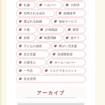
礼儀
ヘルパー
大和市
信用される会社
組織改革
選ばれる組織
福祉サービス
サ責
計画相談
療育
加算
制度理解
放デイ
子どもの成長
障がい児支援
自立支援
未経験歓迎
介護求人
ホームヘルパー
一号店
リスクマネジメント
安全管理
アーカイブ