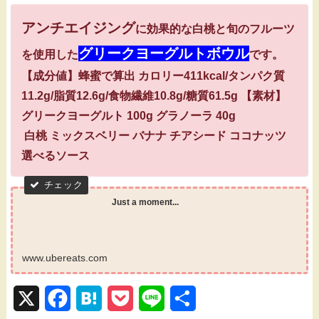
アンチエイジング
に効果的な白桃と旬のフルーツ
グリークヨーグルトボウル
を使用した
です。
【成分値】蜂蜜で算出 カロリー411kcal/タンパク質
11.2g/脂質12.6g/食物繊維10.8g/糖質61.5g 【素材】
グリークヨーグルト 100g グラノーラ 40g
白桃 ミックスベリー バナナ チアシード ココナッツ
選べるソース
Just a moment...
www.ubereats.com
X
F
H
P
L
共