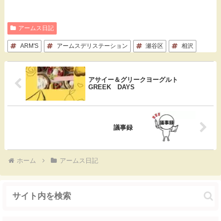
a
a
o
i
有
c
t
c
n
アームス日記
e
e
k
e
ARM'S
アームスデリステーション
瀬谷区
相沢
b
n
e
o
a
t
アサイー＆グリークヨーグルト
GREEK DAYS
o
k
議事録
ホーム
アームス日記