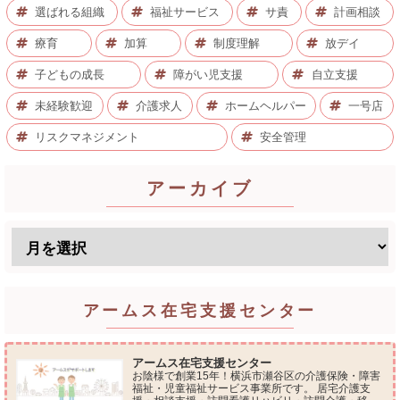
選ばれる組織
福祉サービス
サ責
計画相談
療育
加算
制度理解
放デイ
子どもの成長
障がい児支援
自立支援
未経験歓迎
介護求人
ホームヘルパー
一号店
リスクマネジメント
安全管理
アーカイブ
アームス在宅支援センター
アームス在宅支援センター
お陰様で創業15年！横浜市瀬谷区の介護保険・障害
福祉・児童福祉サービス事業所です。 居宅介護支