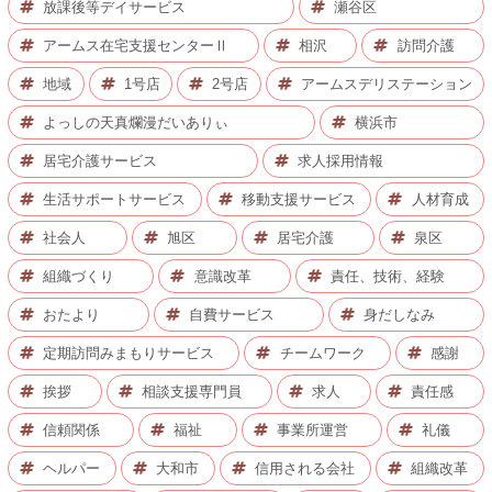
放課後等デイサービス
瀬谷区
アームス在宅支援センターⅡ
相沢
訪問介護
地域
1号店
2号店
アームスデリステーション
よっしの天真爛漫だいありぃ
横浜市
居宅介護サービス
求人採用情報
生活サポートサービス
移動支援サービス
人材育成
社会人
旭区
居宅介護
泉区
組織づくり
意識改革
責任、技術、経験
おたより
自費サービス
身だしなみ
定期訪問みまもりサービス
チームワーク
感謝
挨拶
相談支援専門員
求人
責任感
信頼関係
福祉
事業所運営
礼儀
ヘルパー
大和市
信用される会社
組織改革