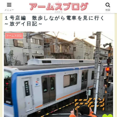
株式会社ＡＲＭ’Ｓ 公式ブログ
メニュー
検索
１号店編 散歩しながら電車を見に行く
～放デイ日記～
アームス日記