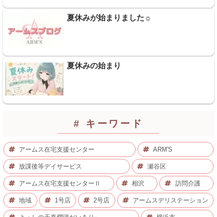
夏休みが始まりました☼
夏休みの始まり
# キーワード
アームス在宅支援センター
ARM'S
放課後等デイサービス
瀬谷区
アームス在宅支援センターⅡ
相沢
訪問介護
地域
1号店
2号店
アームスデリステーション