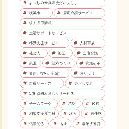
よっしの天真爛漫だいありぃ
横浜市
居宅介護サービス
求人採用情報
生活サポートサービス
移動支援サービス
人材育成
社会人
旭区
居宅介護
泉区
組織づくり
意識改革
責任、技術、経験
おたより
自費サービス
身だしなみ
定期訪問みまもりサービス
チームワーク
感謝
挨拶
相談支援専門員
求人
責任感
信頼関係
福祉
事業所運営