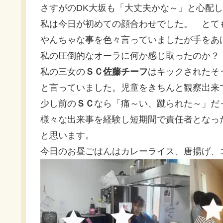
さすがのDK大坂も「大丈夫かな～」と心配
私は今日が初めての顔合わせでした。 とて
やんちゃな事を色々言っていましたが手をあ
私の圧倒的なオーラに何か感じ取ったのか？
私の三女の
ＳＣ佐藤チーフ
はキックされたそ
と言っていました。児童をきちんと観察出来
少し前の
ＳＣ
なら「痛～い、蹴られた～」だ
様々な出来事を経験し短期間で責任者となっ
と思います。
今日のお昼ごはんはカレーライス、唐揚げ、