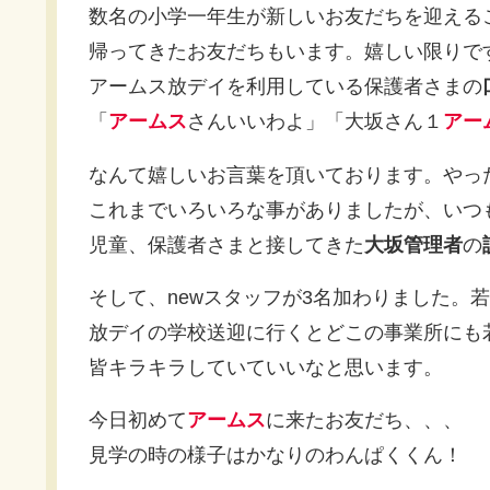
数名の小学一年生が新しいお友だちを迎える
帰ってきたお友だちもいます。嬉しい限りで
アームス放デイを利用している保護者さまの
「
アームス
さんいいわよ」「大坂さん１
アー
なんて嬉しいお言葉を頂いております。やったー
これまでいろいろな事がありましたが、いつ
児童、保護者さまと接してきた
大坂管理者
の
そして、newスタッフが3名加わりました。
放デイの学校送迎に行くとどこの事業所にも
皆キラキラしていていいなと思います。
今日初めて
アームス
に来たお友だち、、、
見学の時の様子はかなりのわんぱくくん！