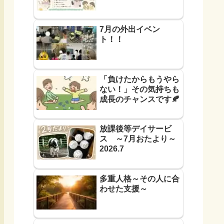
7月の外出イベン
ト！！
「負けたからもうやら
ない！」その気持ちも
成長のチャンスです🍂
放課後等デイサービ
ス ～7月おたより～
2026.7
多重人格～その人に合
わせた支援～