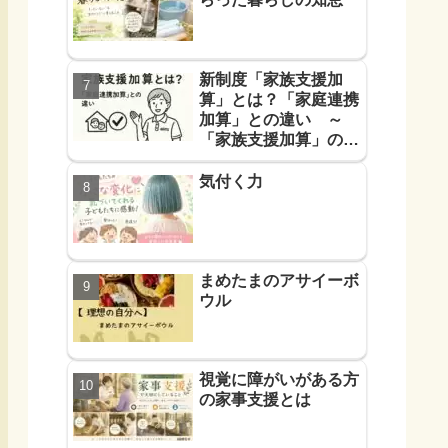
新制度「家族支援加
算」とは？「家庭連携
加算」との違い ～
「家族支援加算」の算
定要件と支援方法！を
解説します～
気付く力
まめたまのアサイーボ
ウル
視覚に障がいがある方
の家事支援とは