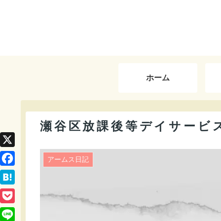
ホーム
瀬谷区放課後等デイサービ
X
アームス日記
F
a
H
c
a
P
e