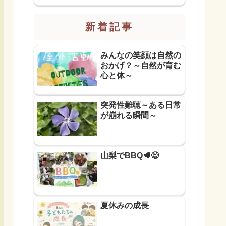
新着記事
みんなの笑顔は自然の
おかげ？～自然が育む
心と体～
突発性難聴～ある日常
が崩れる瞬間～
山梨でBBQ🥩😋
夏休みの成長