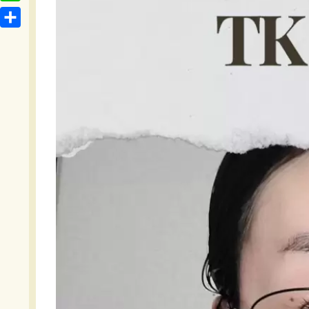
t
o
L
b
e
c
i
o
共
n
k
n
o
有
a
e
e
k
t