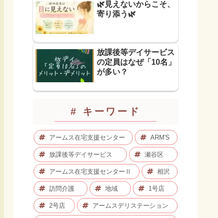
🌿見えないからこそ、
寄り添う🌿
放課後等デイサービス
の定員はなぜ「10名」
が多い？
# キーワード
アームス在宅支援センター
ARM'S
放課後等デイサービス
瀬谷区
アームス在宅支援センターⅡ
相沢
訪問介護
地域
1号店
2号店
アームスデリステーション