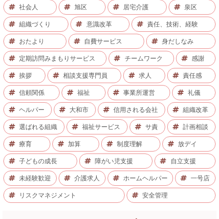
社会人
旭区
居宅介護
泉区
組織づくり
意識改革
責任、技術、経験
おたより
自費サービス
身だしなみ
定期訪問みまもりサービス
チームワーク
感謝
挨拶
相談支援専門員
求人
責任感
信頼関係
福祉
事業所運営
礼儀
ヘルパー
大和市
信用される会社
組織改革
選ばれる組織
福祉サービス
サ責
計画相談
療育
加算
制度理解
放デイ
子どもの成長
障がい児支援
自立支援
未経験歓迎
介護求人
ホームヘルパー
一号店
リスクマネジメント
安全管理