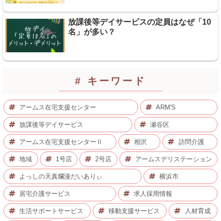
放課後等デイサービスの定員はなぜ「10
名」が多い？
# キーワード
アームス在宅支援センター
ARM'S
放課後等デイサービス
瀬谷区
アームス在宅支援センターⅡ
相沢
訪問介護
地域
1号店
2号店
アームスデリステーション
よっしの天真爛漫だいありぃ
横浜市
居宅介護サービス
求人採用情報
生活サポートサービス
移動支援サービス
人材育成