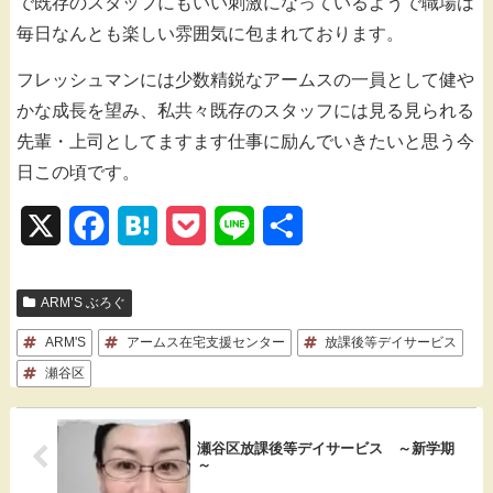
で既存のスタッフにもいい刺激になっているようで職場は
毎日なんとも楽しい雰囲気に包まれております。
フレッシュマンには少数精鋭なアームスの一員として健や
かな成長を望み、私共々既存のスタッフには見る見られる
先輩・上司としてますます仕事に励んでいきたいと思う今
日この頃です。
X
F
H
P
L
共
a
a
o
i
有
ARM’S ぶろぐ
c
t
c
n
ARM'S
e
アームス在宅支援センター
e
k
e
放課後等デイサービス
瀬谷区
b
n
e
o
a
t
瀬谷区放課後等デイサービス ～新学期
o
～