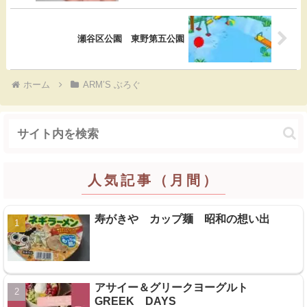
k
瀬谷区公園 東野第五公園
ホーム
ARM’S ぶろぐ
人気記事（月間）
寿がきや カップ麺 昭和の想い出
アサイー＆グリークヨーグルト
GREEK DAYS