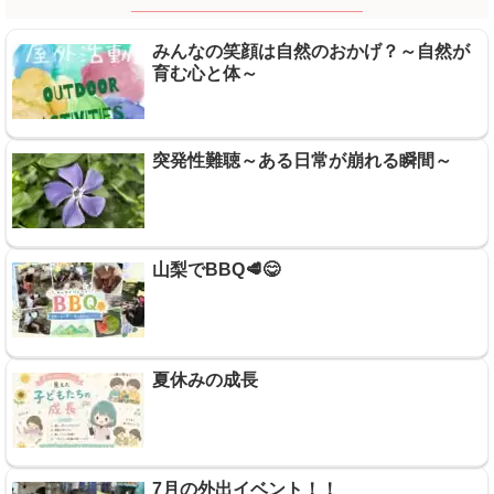
みんなの笑顔は自然のおかげ？～自然が
育む心と体～
突発性難聴～ある日常が崩れる瞬間～
山梨でBBQ🥩😋
夏休みの成長
7月の外出イベント！！