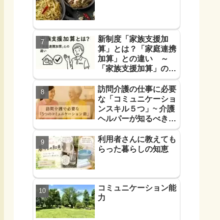
新制度「家族支援加
算」とは？「家庭連携
加算」との違い ～
「家族支援加算」の算
定要件と支援方法！を
解説します～
訪問介護の仕事に必要
な「コミュニケーショ
ンスキル５つ」~ 介護
ヘルパーが知るべき
「信頼に必要なコミュ
力５つ」~
利用者さんに教えても
らった暮らしの知恵
コミュニケーション能
力