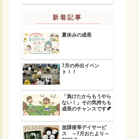
新着記事
夏休みの成長
7月の外出イベン
ト！！
「負けたからもうやら
ない！」その気持ちも
成長のチャンスです🍂
放課後等デイサービ
ス ～7月おたより～