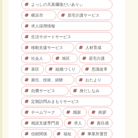
よっしの天真爛漫だいありぃ
横浜市
居宅介護サービス
求人採用情報
生活サポートサービス
移動支援サービス
人材育成
社会人
旭区
居宅介護
泉区
組織づくり
意識改革
責任、技術、経験
おたより
自費サービス
身だしなみ
定期訪問みまもりサービス
チームワーク
感謝
挨拶
相談支援専門員
求人
責任感
信頼関係
福祉
事業所運営