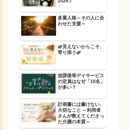
2026.7
多重人格～その人に合
わせた支援～
🌿見えないからこそ、
寄り添う🌿
放課後等デイサービス
の定員はなぜ「10名」
が多い？
計画書には書けない、
大切なこと ～利用者
さんが教えてくださっ
た介護の本質～