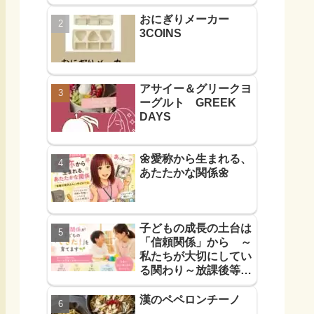
おにぎりメーカー
3COINS
アサイー＆グリークヨ
ーグルト GREEK
DAYS
🌼愛称から生まれる、
あたたかな関係🌼
子どもの成長の土台は
「信頼関係」から ～
私たちが大切にしてい
る関わり～放課後等デ
イサービス
漢のペペロンチーノ