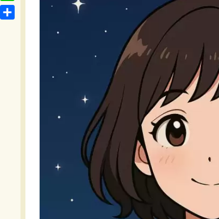
t
o
L
b
e
c
i
o
共
n
k
n
o
有
a
e
e
k
t