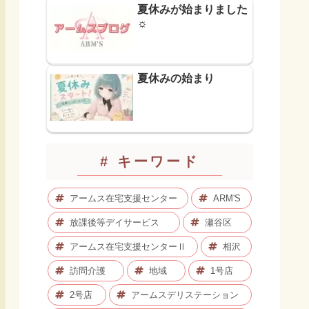
夏休みが始まりました
☼
夏休みの始まり
# キーワード
アームス在宅支援センター
ARM'S
放課後等デイサービス
瀬谷区
アームス在宅支援センターⅡ
相沢
訪問介護
地域
1号店
2号店
アームスデリステーション