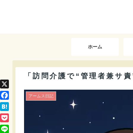
ホーム
「訪問介護で“管理者兼サ責
X
アームス日記
F
a
H
c
a
P
e