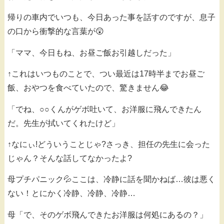
帰りの車内でいつも、今日あった事を話すのですが、息子
の口から衝撃的な言葉が😲
「ママ、今日もね、お昼ご飯お引越しだった」
↑これはいつものことで、つい最近は17時半までお昼ご
飯、おやつを食べていたので、驚きません😂
「でね、○○くんがゲボ吐いて、お洋服に飛んできたん
だ。先生が拭いてくれたけど」
↑なにぃ!どういうことじゃ?さっき、担任の先生に会った
じゃん？そんな話してなかったよ?
母プチパニック💦ここは、冷静に話を聞かねば…彼は悪く
ない！とにかく冷静、冷静、冷静…
母「で、そのゲボ飛んできたお洋服は何処にあるの？」