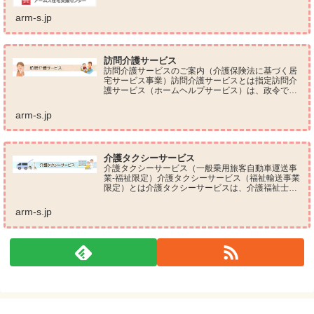
arm-s.jp
訪問介護サービス
訪問介護サービスのご案内（介護保険法に基づく居
宅サービス事業）訪問介護サービスとは指定訪問介
護サービス（ホームヘルプサービス）は、政令で定
める訪問介護員（ホームヘルパー）が、要介護認定
（要介護１～５）を受けられたご利用者様のご自宅
arm-s.jp
に訪問して...
介護タクシーサービス
介護タクシーサービス（一般乗用旅客自動車運送事
業-福祉限定）介護タクシーサービス（福祉輸送事業
限定）とは介護タクシーサービスは、介護福祉士等
の資格を有したドライバーによる乗り降り介助付き
ベッドｔｏベッド運送サービスです。 車イス・電動
arm-s.jp
車イス...