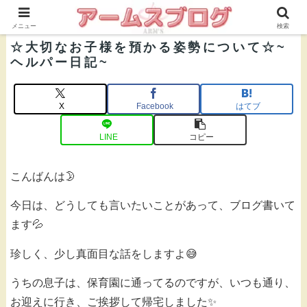
株式会社ＡＲＭ’Ｓ 公式ブログ
メニュー
検索
☆大切なお子様を預かる姿勢について☆~
ヘルパー日記~
X
Facebook
はてブ
LINE
コピー
こんばんは🌛
今日は、どうしても言いたいことがあって、ブログ書いて
ます💦
珍しく、少し真面目な話をしますよ😅
うちの息子は、保育園に通ってるのですが、いつも通り、
お迎えに行き、ご挨拶して帰宅しました✨