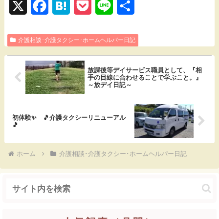
X
F
H
P
L
共
a
a
o
i
有
介護相談･介護タクシー･ホームヘルパー日記
c
t
c
n
e
e
k
e
放課後等デイサービス職員として、『相
b
n
e
手の目線に合わせることで学ぶこと。』
～放デイ日記～
o
a
t
o
初体験✨ 🎵介護タクシーリニューアル
🎵
k
ホーム
介護相談･介護タクシー･ホームヘルパー日記