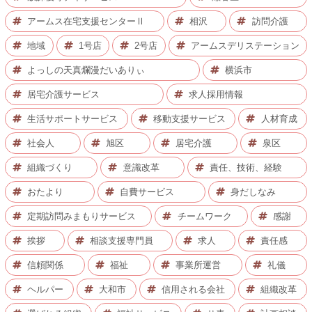
アームス在宅支援センターⅡ
相沢
訪問介護
地域
1号店
2号店
アームスデリステーション
よっしの天真爛漫だいありぃ
横浜市
居宅介護サービス
求人採用情報
生活サポートサービス
移動支援サービス
人材育成
社会人
旭区
居宅介護
泉区
組織づくり
意識改革
責任、技術、経験
おたより
自費サービス
身だしなみ
定期訪問みまもりサービス
チームワーク
感謝
挨拶
相談支援専門員
求人
責任感
信頼関係
福祉
事業所運営
礼儀
ヘルパー
大和市
信用される会社
組織改革