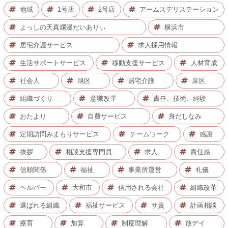
地域
1号店
2号店
アームスデリステーション
よっしの天真爛漫だいありぃ
横浜市
居宅介護サービス
求人採用情報
生活サポートサービス
移動支援サービス
人材育成
社会人
旭区
居宅介護
泉区
組織づくり
意識改革
責任、技術、経験
おたより
自費サービス
身だしなみ
定期訪問みまもりサービス
チームワーク
感謝
挨拶
相談支援専門員
求人
責任感
信頼関係
福祉
事業所運営
礼儀
ヘルパー
大和市
信用される会社
組織改革
選ばれる組織
福祉サービス
サ責
計画相談
療育
加算
制度理解
放デイ