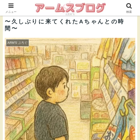
株式会社ＡＲＭ’Ｓ 公式ブログ
メニュー
検索
〜久しぶりに来てくれたAちゃんとの時
間〜
ARM’S ぶろぐ