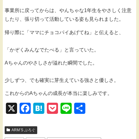
事業所に戻ってからは、やんちゃな1年生をやさしく注意
したり、張り切って活動している姿も見られました。
帰り際に「ママにチョコパイあげてね」と伝えると、
「かぞくみんなでたべる」と言っていた。
Aちゃんのやさしさが溢れた瞬間でした。
少しずつ、でも確実に芽生えている強さと優しさ。
これからのAちゃんの成長が本当に楽しみです。
X
F
H
P
L
共
a
a
o
i
有
ARM’S ぶろぐ
c
t
c
n