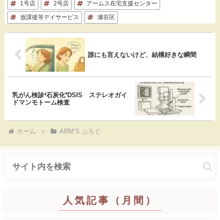
1号店
e
2号店
e
アームス在宅支援センター
k
e
放課後等デイサービス
瀬谷区
b
n
e
o
a
t
誰にも言えないけど、結構好きな瞬間
o
k
乳がん検診❛石炭化❜DSIS ステレオガイ
ドマンモトーム検査
ホーム
ARM’S ぶろぐ
人気記事（月間）