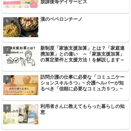
放課後等デイサービス
漢のペペロンチーノ
新制度「家族支援加算」とは？「家庭連
携加算」との違い ～「家族支援加算」
の算定要件と支援方法！を解説します～
訪問介護の仕事に必要な「コミュニケー
ションスキル５つ」~ 介護ヘルパーが知
るべき「信頼に必要なコミュ力５つ」~
利用者さんに教えてもらった暮らしの知
恵