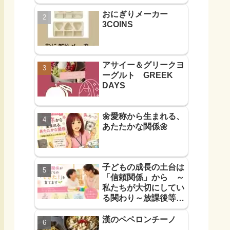
おにぎりメーカー
3COINS
アサイー＆グリークヨ
ーグルト GREEK
DAYS
🌼愛称から生まれる、
あたたかな関係🌼
子どもの成長の土台は
「信頼関係」から ～
私たちが大切にしてい
る関わり～放課後等デ
イサービス
漢のペペロンチーノ