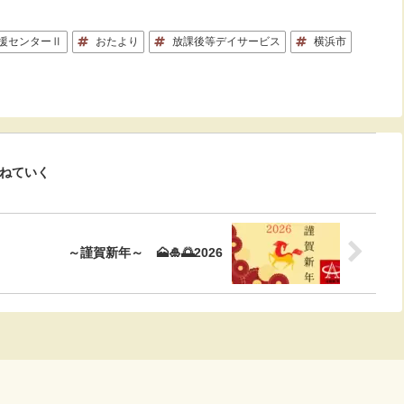
援センターⅡ
おたより
放課後等デイサービス
横浜市
ねていく
～謹賀新年～ 🗻🎍🌅2026