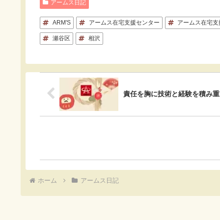
c
t
c
n
アームス日記
e
e
k
e
ARM'S
アームス在宅支援センター
アームス在宅支
b
n
e
瀬谷区
相沢
o
a
t
o
k
責任を胸に技術と経験を積み重
ホーム
アームス日記