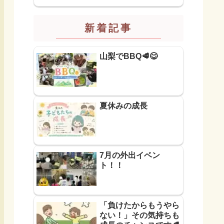
新着記事
山梨でBBQ🥩😋
夏休みの成長
7月の外出イベン
ト！！
「負けたからもうやら
ない！」その気持ちも