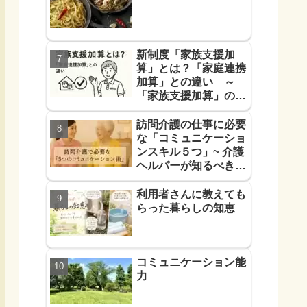
新制度「家族支援加
算」とは？「家庭連携
加算」との違い ～
「家族支援加算」の算
定要件と支援方法！を
解説します～
訪問介護の仕事に必要
な「コミュニケーショ
ンスキル５つ」~ 介護
ヘルパーが知るべき
「信頼に必要なコミュ
力５つ」~
利用者さんに教えても
らった暮らしの知恵
コミュニケーション能
力