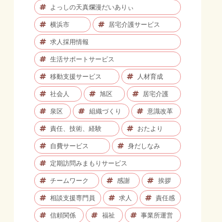
よっしの天真爛漫だいありぃ
横浜市
居宅介護サービス
求人採用情報
生活サポートサービス
移動支援サービス
人材育成
社会人
旭区
居宅介護
泉区
組織づくり
意識改革
責任、技術、経験
おたより
自費サービス
身だしなみ
定期訪問みまもりサービス
チームワーク
感謝
挨拶
相談支援専門員
求人
責任感
信頼関係
福祉
事業所運営