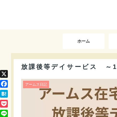
ホーム
放課後等デイサービス ～1
X
アームス日記
F
a
H
c
a
P
e