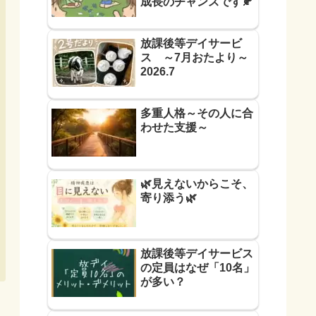
成長のチャンスです🍂
放課後等デイサービ
ス ～7月おたより～
2026.7
多重人格～その人に合
わせた支援～
🌿見えないからこそ、
寄り添う🌿
放課後等デイサービス
の定員はなぜ「10名」
が多い？