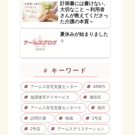
計画書には書けない、
大切なこと ～利用者
さんが教えてくださっ
た介護の本質～
夏休みが始まりました
☼
# キーワード
アームス在宅支援センター
ARM'S
放課後等デイサービス
瀬谷区
アームス在宅支援センターⅡ
相沢
訪問介護
地域
1号店
2号店
アームスデリステーション