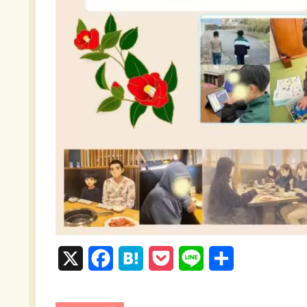
X
F
H
P
L
共
a
a
o
i
有