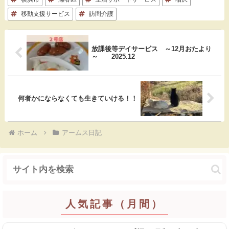
o
移動支援サービス
訪問介護
k
放課後等デイサービス ～12月おたより
～ 2025.12
何者かにならなくても生きていける！！
ホーム
アームス日記
人気記事（月間）