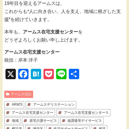
19年目を迎えるアームスは、
これからも❛人に向き合い、人を支え、地域に根ざした支
援❜を続けていきます。
本年も、
アームス在宅支援センター
を
どうぞよろしくお願い申し上げます。
アームス在宅支援センター
統括：岸本 洋子
X
F
H
P
L
共
a
a
o
i
有
アームス日記
c
t
c
n
ARM'S
e
アームスデリステーション
e
k
e
アームス在宅支援センター
アームス在宅支援センターⅡ
b
n
e
地域
居宅介護サービス
放課後等デイサービス
o
a
t
横浜市
瀬谷区
生活サポートサービス
相沢