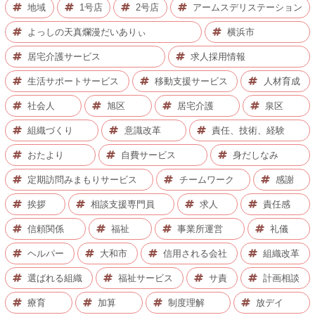
地域
1号店
2号店
アームスデリステーション
よっしの天真爛漫だいありぃ
横浜市
居宅介護サービス
求人採用情報
生活サポートサービス
移動支援サービス
人材育成
社会人
旭区
居宅介護
泉区
組織づくり
意識改革
責任、技術、経験
おたより
自費サービス
身だしなみ
定期訪問みまもりサービス
チームワーク
感謝
挨拶
相談支援専門員
求人
責任感
信頼関係
福祉
事業所運営
礼儀
ヘルパー
大和市
信用される会社
組織改革
選ばれる組織
福祉サービス
サ責
計画相談
療育
加算
制度理解
放デイ