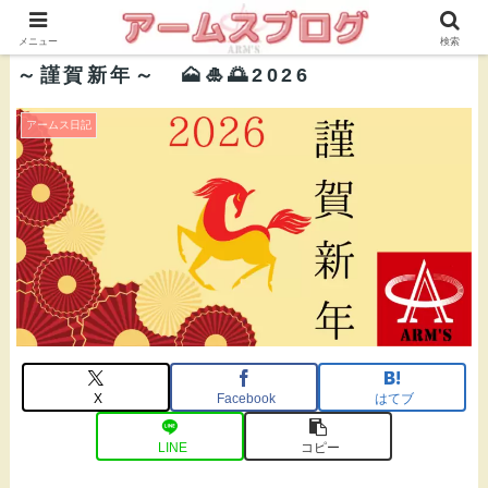
株式会社ＡＲＭ’Ｓ 公式ブログ
メニュー
検索
～謹賀新年～ 🗻🎍🌅2026
アームス日記
X
Facebook
はてブ
LINE
コピー