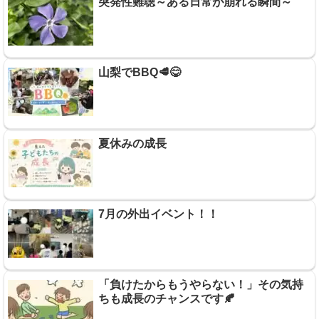
突発性難聴～ある日常が崩れる瞬間～
山梨でBBQ🥩😋
夏休みの成長
7月の外出イベント！！
「負けたからもうやらない！」その気持
ちも成長のチャンスです🍂