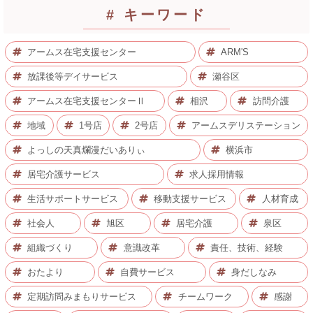
# キーワード
アームス在宅支援センター
ARM'S
放課後等デイサービス
瀬谷区
アームス在宅支援センターⅡ
相沢
訪問介護
地域
1号店
2号店
アームスデリステーション
よっしの天真爛漫だいありぃ
横浜市
居宅介護サービス
求人採用情報
生活サポートサービス
移動支援サービス
人材育成
社会人
旭区
居宅介護
泉区
組織づくり
意識改革
責任、技術、経験
おたより
自費サービス
身だしなみ
定期訪問みまもりサービス
チームワーク
感謝