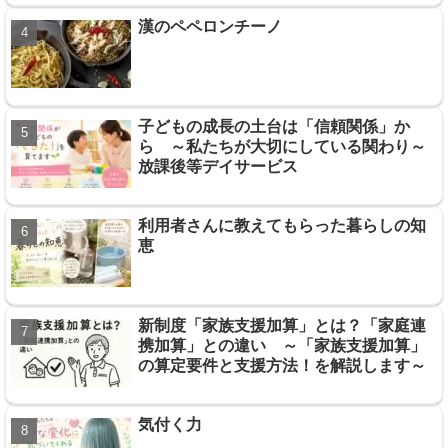
漢のペペロンチーノ
子どもの成長の土台は「信頼関係」か
ら ～私たちが大切にしている関わり～
放課後等デイサービス
利用者さんに教えてもらった暮らしの知
恵
新制度「家族支援加算」とは？「家庭連
携加算」との違い ～「家族支援加算」
の算定要件と支援方法！を解説します～
気付く力