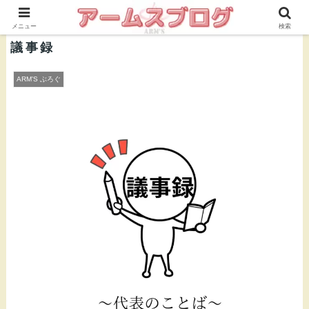
株式会社ＡＲＭ’Ｓ 公式ブログ
メニュー
検索
議事録
ARM’S ぶろぐ