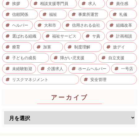
挨拶
相談支援専門員
求人
責任感
信頼関係
福祉
事業所運営
礼儀
ヘルパー
大和市
信用される会社
組織改革
選ばれる組織
福祉サービス
サ責
計画相談
療育
加算
制度理解
放デイ
子どもの成長
障がい児支援
自立支援
未経験歓迎
介護求人
ホームヘルパー
一号店
リスクマネジメント
安全管理
アーカイブ