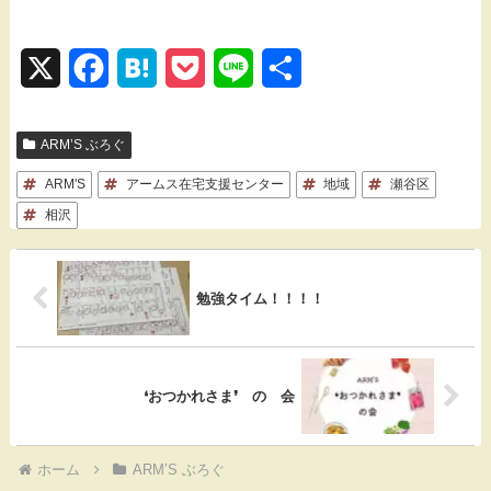
X
F
H
P
L
共
a
a
o
i
有
ARM’S ぶろぐ
c
t
c
n
ARM'S
e
アームス在宅支援センター
e
k
e
地域
瀬谷区
相沢
b
n
e
o
a
t
勉強タイム！！！！
o
k
❛おつかれさま❜ の 会
ホーム
ARM’S ぶろぐ