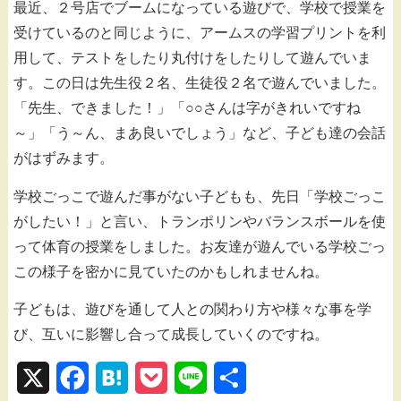
最近、２号店でブームになっている遊びで、学校で授業を
受けているのと同じように、アームスの学習プリントを利
用して、テストをしたり丸付けをしたりして遊んでいま
す。この日は先生役２名、生徒役２名で遊んでいました。
「先生、できました！」「○○さんは字がきれいですね
～」「う～ん、まあ良いでしょう」など、子ども達の会話
がはずみます。
学校ごっこで遊んだ事がない子どもも、先日「学校ごっこ
がしたい！」と言い、トランポリンやバランスボールを使
って体育の授業をしました。お友達が遊んでいる学校ごっ
この様子を密かに見ていたのかもしれませんね。
子どもは、遊びを通して人との関わり方や様々な事を学
び、互いに影響し合って成長していくのですね。
X
F
H
P
L
共