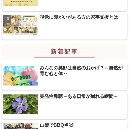
視覚に障がいがある方の家事支援とは
新着記事
みんなの笑顔は自然のおかげ？～自然が
育む心と体～
突発性難聴～ある日常が崩れる瞬間～
山梨でBBQ🥩😋