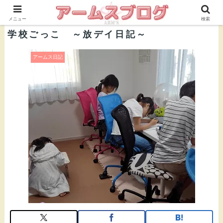
株式会社ＡＲＭ’Ｓ 公式ブログ
メニュー
検索
学校ごっこ ～放デイ日記～
アームス日記