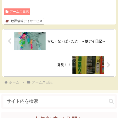
a
a
o
i
有
アームス日記
c
t
c
n
放課後等デイサービス
e
e
k
e
b
n
e
o
a
t
☆た・な・ば・た☆ ～放デイ日記～
o
k
発見！！
ホーム
アームス日記