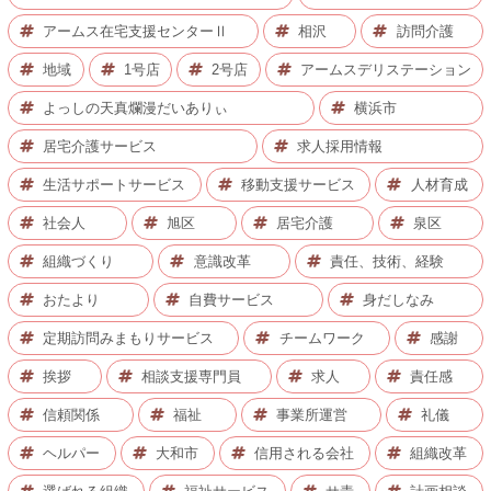
アームス在宅支援センターⅡ
相沢
訪問介護
地域
1号店
2号店
アームスデリステーション
よっしの天真爛漫だいありぃ
横浜市
居宅介護サービス
求人採用情報
生活サポートサービス
移動支援サービス
人材育成
社会人
旭区
居宅介護
泉区
組織づくり
意識改革
責任、技術、経験
おたより
自費サービス
身だしなみ
定期訪問みまもりサービス
チームワーク
感謝
挨拶
相談支援専門員
求人
責任感
信頼関係
福祉
事業所運営
礼儀
ヘルパー
大和市
信用される会社
組織改革