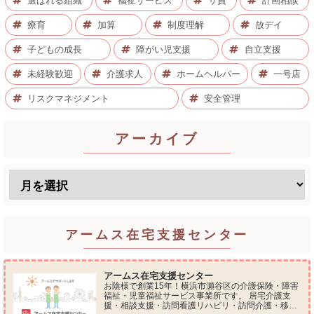
選ばれる組織
福祉サービス
サ責
計画相談
療育
加算
制度理解
放デイ
子どもの成長
障がい児支援
自立支援
未経験歓迎
介護求人
ホームヘルパー
一号店
リスクマネジメント
安全管理
アーカイブ
アームス在宅支援センター
アームス在宅支援センター
お陰様で創業15年！横浜市瀬谷区の介護保険・障害
福祉・児童福祉サービス事業所です。 居宅介護支
援・相談支援・訪問看護リハビリ・訪問介護・移動