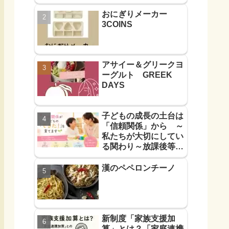
おにぎりメーカー
3COINS
アサイー＆グリークヨ
ーグルト GREEK
DAYS
子どもの成長の土台は
「信頼関係」から ～
私たちが大切にしてい
る関わり～放課後等デ
イサービス
漢のペペロンチーノ
新制度「家族支援加
算」とは？「家庭連携