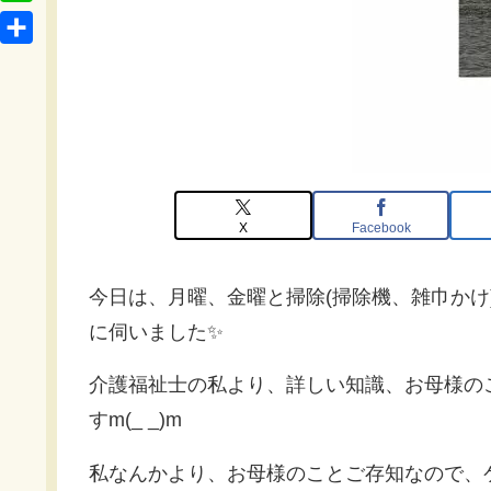
t
o
L
b
e
c
i
o
共
n
k
n
o
有
a
e
e
k
t
X
Facebook
今日は、月曜、金曜と掃除(掃除機、雑巾かけ
に伺いました✨
介護福祉士の私より、詳しい知識、お母様の
すm(_ _)m
私なんかより、お母様のことご存知なので、