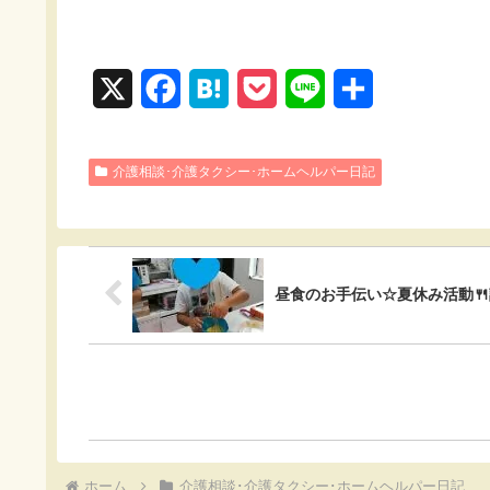
X
F
H
P
L
共
a
a
o
i
有
c
t
c
n
介護相談･介護タクシー･ホームヘルパー日記
e
e
k
e
b
n
e
o
a
t
昼食のお手伝い☆夏休み活動
o
k
ホーム
介護相談･介護タクシー･ホームヘルパー日記