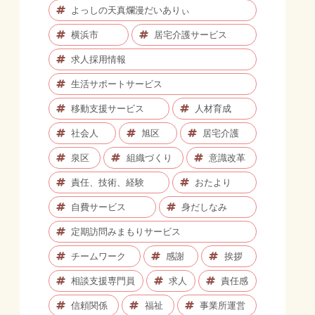
よっしの天真爛漫だいありぃ
横浜市
居宅介護サービス
求人採用情報
生活サポートサービス
移動支援サービス
人材育成
社会人
旭区
居宅介護
泉区
組織づくり
意識改革
責任、技術、経験
おたより
自費サービス
身だしなみ
定期訪問みまもりサービス
チームワーク
感謝
挨拶
相談支援専門員
求人
責任感
信頼関係
福祉
事業所運営