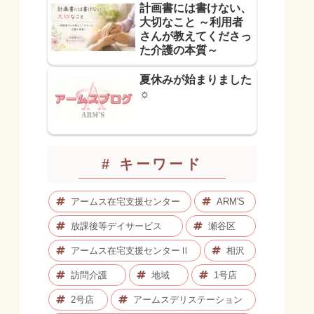
計画書には書けない、
大切なこと ～利用者
さんが教えてくださっ
た介護の本質～
夏休みが始まりました
☼
# キーワード
アームス在宅支援センター
ARM'S
放課後等デイサービス
瀬谷区
アームス在宅支援センターⅡ
相沢
訪問介護
地域
1号店
2号店
アームスデリステーション