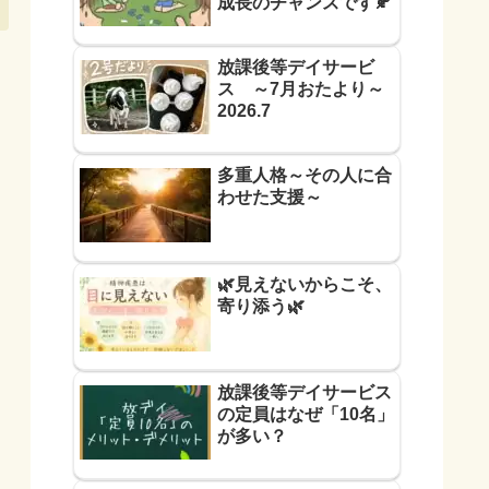
成長のチャンスです🍂
放課後等デイサービ
ス ～7月おたより～
2026.7
多重人格～その人に合
わせた支援～
🌿見えないからこそ、
寄り添う🌿
放課後等デイサービス
の定員はなぜ「10名」
が多い？