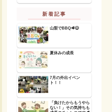
新着記事
山梨でBBQ🥩😋
夏休みの成長
7月の外出イベン
ト！！
「負けたからもうやら
ない！」その気持ちも