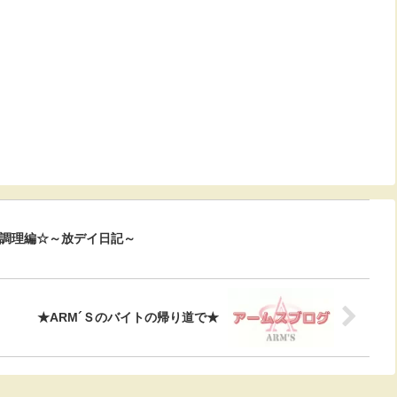
調理編☆～放デイ日記～
★ARM´Ｓのバイトの帰り道で★