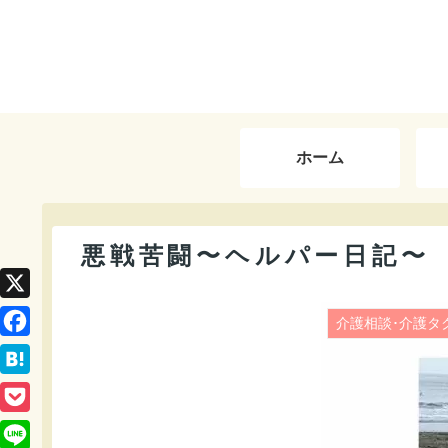
ホーム
悪戦苦闘〜ヘルパー日記〜
X
F
a
H
c
a
P
e