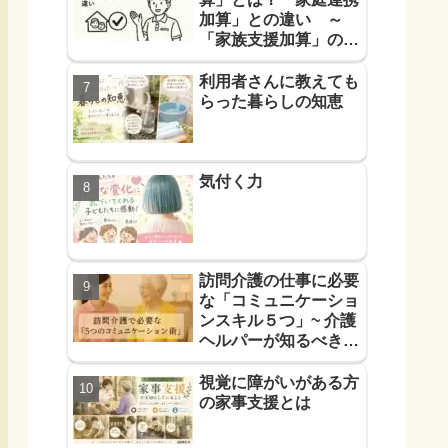
加算」との違い ～
「家族支援加算」の算
定要件と支援方法！を
解説します～
利用者さんに教えても
らった暮らしの知恵
気付く力
訪問介護の仕事に必要
な「コミュニケーショ
ンスキル５つ」~ 介護
ヘルパーが知るべき
「信頼に必要なコミュ
力５つ」~
視覚に障がいがある方
の家事支援とは