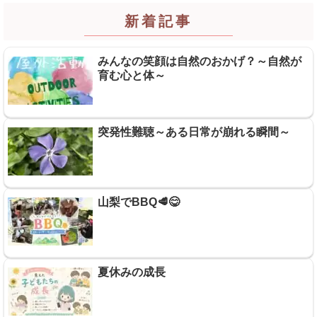
新着記事
みんなの笑顔は自然のおかげ？～自然が
育む心と体～
突発性難聴～ある日常が崩れる瞬間～
山梨でBBQ🥩😋
夏休みの成長