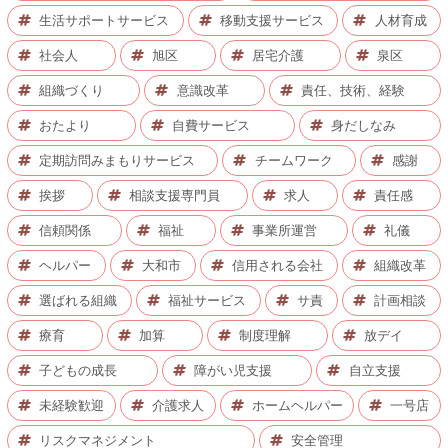
生活サポートサービス
移動支援サービス
人材育成
社会人
旭区
居宅介護
泉区
組織づくり
意識改革
責任、技術、経験
おたより
自費サービス
身だしなみ
定期訪問みまもりサービス
チームワーク
感謝
挨拶
相談支援専門員
求人
責任感
信頼関係
福祉
事業所運営
礼儀
ヘルパー
大和市
信用される会社
組織改革
選ばれる組織
福祉サービス
サ責
計画相談
療育
加算
制度理解
放デイ
子どもの成長
障がい児支援
自立支援
未経験歓迎
介護求人
ホームヘルパー
一号店
リスクマネジメント
安全管理