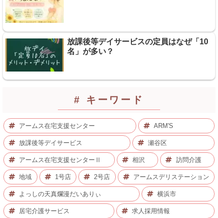
放課後等デイサービスの定員はなぜ「10
名」が多い？
# キーワード
アームス在宅支援センター
ARM'S
放課後等デイサービス
瀬谷区
アームス在宅支援センターⅡ
相沢
訪問介護
地域
1号店
2号店
アームスデリステーション
よっしの天真爛漫だいありぃ
横浜市
居宅介護サービス
求人採用情報