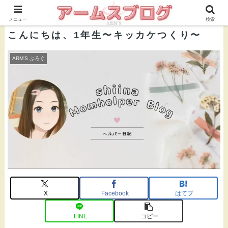
株式会社ＡＲＭ’Ｓ 公式ブログ
メニュー
検索
こんにちは、1年生〜キッカケつくり〜
ARM’S ぶろぐ
X
Facebook
はてブ
LINE
コピー