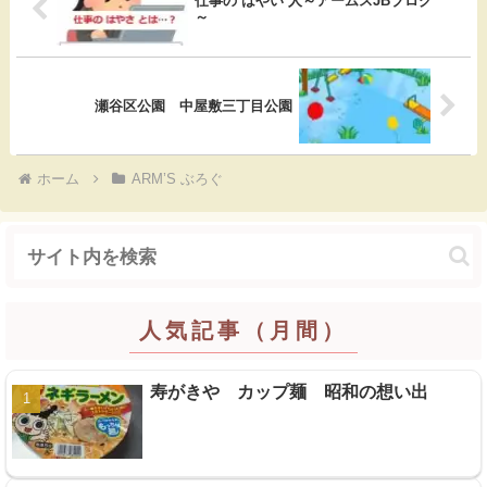
仕事の はやい 人～アームスJBブログ
b
n
e
～
o
a
t
o
瀬谷区公園 中屋敷三丁目公園
k
ホーム
ARM’S ぶろぐ
人気記事（月間）
寿がきや カップ麺 昭和の想い出