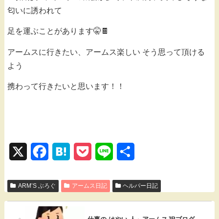
匂いに誘われて
足を運ぶことがあります🤫🍫
アームスに行きたい、アームス楽しい そう思って頂ける
よう
携わって行きたいと思います！！
X
F
H
P
L
共
a
a
o
i
有
ARM’S ぶろぐ
c
t
アームス日記
c
n
ヘルパー日記
e
e
k
e