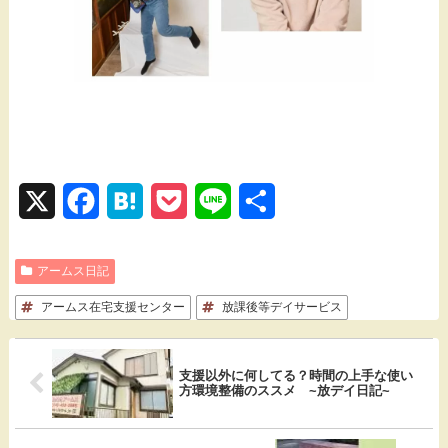
X
F
H
P
L
共
a
a
o
i
有
アームス日記
c
t
c
n
アームス在宅支援センター
e
e
k
放課後等デイサービス
e
b
n
e
支援以外に何してる？時間の上手な使い
o
a
t
方環境整備のススメ ~放デイ日記~
o