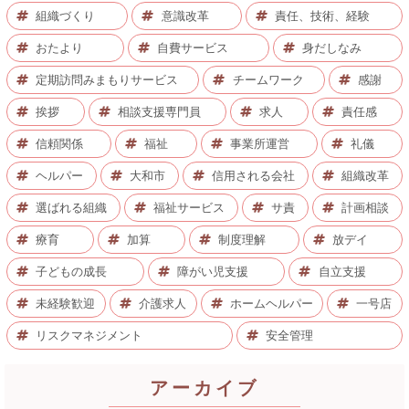
組織づくり
意識改革
責任、技術、経験
おたより
自費サービス
身だしなみ
定期訪問みまもりサービス
チームワーク
感謝
挨拶
相談支援専門員
求人
責任感
信頼関係
福祉
事業所運営
礼儀
ヘルパー
大和市
信用される会社
組織改革
選ばれる組織
福祉サービス
サ責
計画相談
療育
加算
制度理解
放デイ
子どもの成長
障がい児支援
自立支援
未経験歓迎
介護求人
ホームヘルパー
一号店
リスクマネジメント
安全管理
アーカイブ