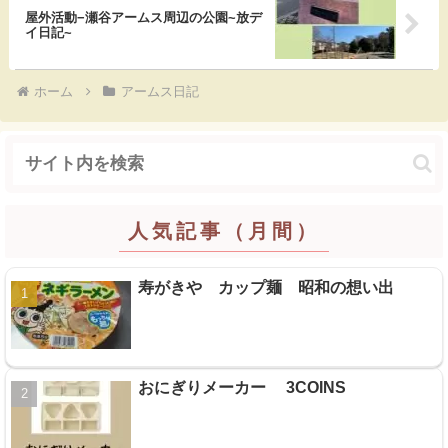
k
屋外活動−瀬谷アームス周辺の公園~放デ
イ日記~
ホーム
アームス日記
人気記事（月間）
寿がきや カップ麺 昭和の想い出
おにぎりメーカー 3COINS