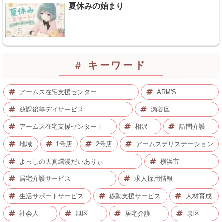
夏休みの始まり
# キーワード
アームス在宅支援センター
ARM'S
放課後等デイサービス
瀬谷区
アームス在宅支援センターⅡ
相沢
訪問介護
地域
1号店
2号店
アームスデリステーション
よっしの天真爛漫だいありぃ
横浜市
居宅介護サービス
求人採用情報
生活サポートサービス
移動支援サービス
人材育成
社会人
旭区
居宅介護
泉区