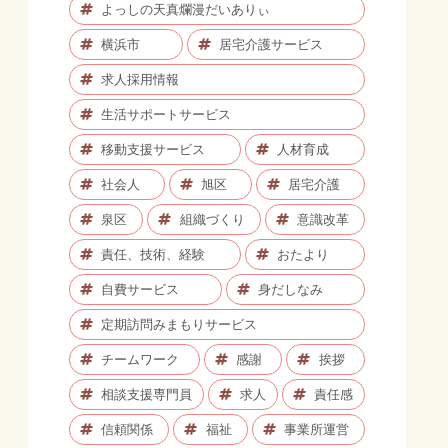
よっしの天真爛漫だいありぃ
横浜市
居宅介護サービス
求人採用情報
生活サポートサービス
移動支援サービス
人材育成
社会人
旭区
居宅介護
泉区
組織づくり
意識改革
責任、技術、経験
おたより
自費サービス
身だしなみ
定期訪問みまもりサービス
チームワーク
感謝
挨拶
相談支援専門員
求人
責任感
信頼関係
福祉
事業所運営