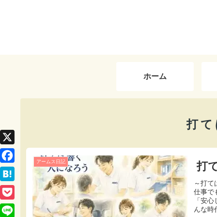
ホーム
打て
X
アームス日記
打
F
～打
a
H
仕事で
c
「安心
a
P
んな時代
e