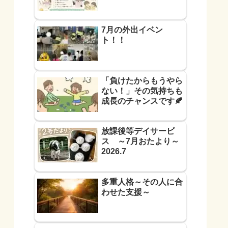
7月の外出イベン
ト！！
「負けたからもうやら
ない！」その気持ちも
成長のチャンスです🍂
放課後等デイサービ
ス ～7月おたより～
2026.7
多重人格～その人に合
わせた支援～