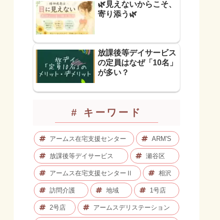
🌿見えないからこそ、
寄り添う🌿
放課後等デイサービス
の定員はなぜ「10名」
が多い？
# キーワード
アームス在宅支援センター
ARM'S
放課後等デイサービス
瀬谷区
アームス在宅支援センターⅡ
相沢
訪問介護
地域
1号店
2号店
アームスデリステーション