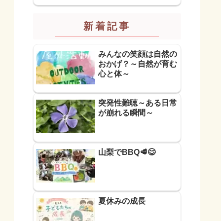
新着記事
みんなの笑顔は自然の
おかげ？～自然が育む
心と体～
突発性難聴～ある日常
が崩れる瞬間～
山梨でBBQ🥩😋
夏休みの成長