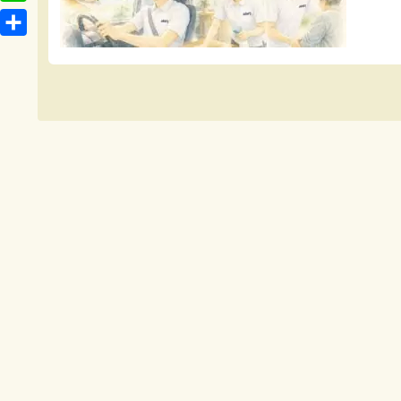
t
o
L
b
e
c
i
o
共
n
k
n
o
有
a
e
e
k
t