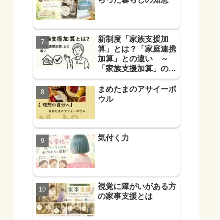
新制度「家族支援加
算」とは？「家庭連携
加算」との違い ～
「家族支援加算」の算
定要件と支援方法！を
解説します～
まめたまのアサイーボ
ウル
気付く力
視覚に障がいがある方
の家事支援とは