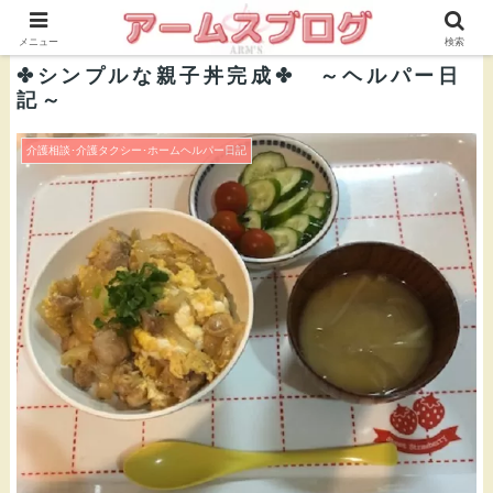
株式会社ＡＲＭ’Ｓ 公式ブログ
メニュー
検索
✤シンプルな親子丼完成✤ ～ヘルパー日
記～
介護相談･介護タクシー･ホームヘルパー日記