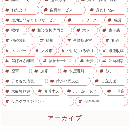
おたより
自費サービス
身だしなみ
定期訪問みまもりサービス
チームワーク
感謝
挨拶
相談支援専門員
求人
責任感
信頼関係
福祉
事業所運営
礼儀
ヘルパー
大和市
信用される会社
組織改革
選ばれる組織
福祉サービス
サ責
計画相談
療育
加算
制度理解
放デイ
子どもの成長
障がい児支援
自立支援
未経験歓迎
介護求人
ホームヘルパー
一号店
リスクマネジメント
安全管理
アーカイブ