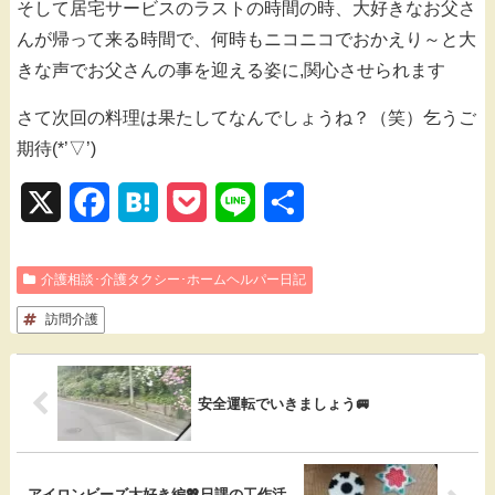
そして居宅サービスのラストの時間の時、大好きなお父さ
んが帰って来る時間で、何時もニコニコでおかえり～と大
きな声でお父さんの事を迎える姿に,関心させられます
さて次回の料理は果たしてなんでしょうね？（笑）乞うご
期待(*’▽’)
X
F
H
P
L
共
a
a
o
i
有
介護相談･介護タクシー･ホームヘルパー日記
c
t
c
n
訪問介護
e
e
k
e
b
n
e
o
a
t
安全運転でいきましょう🚐
o
k
アイロンビーズ大好き編💖日課の工作活