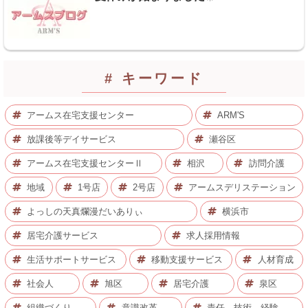
# キーワード
アームス在宅支援センター
ARM'S
放課後等デイサービス
瀬谷区
アームス在宅支援センターⅡ
相沢
訪問介護
地域
1号店
2号店
アームスデリステーション
よっしの天真爛漫だいありぃ
横浜市
居宅介護サービス
求人採用情報
生活サポートサービス
移動支援サービス
人材育成
社会人
旭区
居宅介護
泉区
組織づくり
意識改革
責任、技術、経験