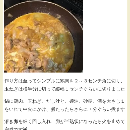
作り方は至ってシンプルに鶏肉を２～３センチ角に切り、
玉ねぎは横半分に切って縦幅１センチぐらいに切りました
鍋に鶏肉、玉ねぎ、だし汁と、醬油、砂糖、酒を大さじ１
をいれて中火にかけ、煮たったらさらに７分ぐらい煮ます
溶き卵を細く回し入れ、卵が半熟状になったら火を止めて
完成です🌟