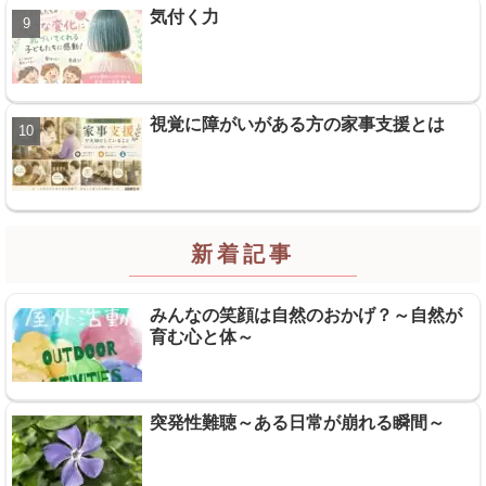
気付く力
視覚に障がいがある方の家事支援とは
新着記事
みんなの笑顔は自然のおかげ？～自然が
育む心と体～
突発性難聴～ある日常が崩れる瞬間～