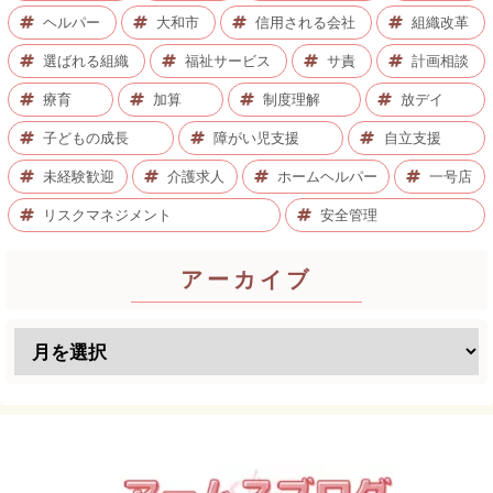
ヘルパー
大和市
信用される会社
組織改革
選ばれる組織
福祉サービス
サ責
計画相談
療育
加算
制度理解
放デイ
子どもの成長
障がい児支援
自立支援
未経験歓迎
介護求人
ホームヘルパー
一号店
リスクマネジメント
安全管理
アーカイブ