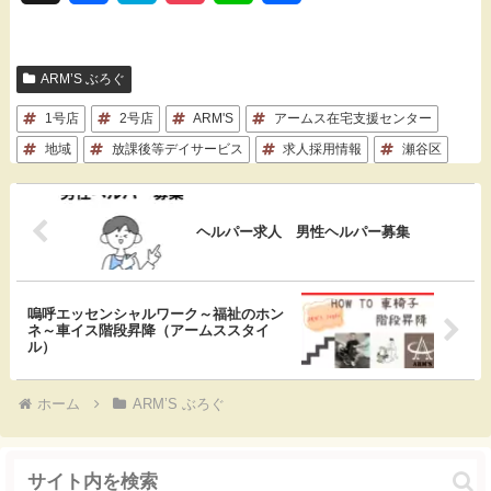
a
a
o
i
有
c
t
c
n
ARM’S ぶろぐ
e
e
k
e
1号店
2号店
ARM'S
アームス在宅支援センター
b
n
e
地域
放課後等デイサービス
求人採用情報
瀬谷区
o
a
t
o
ヘルパー求人 男性ヘルパー募集
k
嗚呼エッセンシャルワーク～福祉のホン
ネ～車イス階段昇降（アームススタイ
ル）
ホーム
ARM’S ぶろぐ