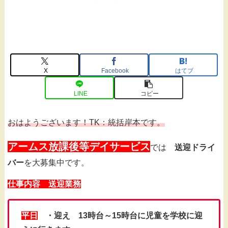
X
Facebook
はてブ
LINE
コピー
おはようございます！TK：統括岸本です。
アームス放課後等デイサービス
では
送迎ドライ
バー
を大募集中です。
仕事内容 送迎業務
平日
・迎え 13時台～15時台に児童を学校に迎