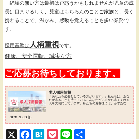
経験の無い方は最初は戸惑うかもしれませんが児童の成
長は目まぐるしく、児童はもちろんのことご家族と、長く
携わることで、温かみ、感動を覚えることも多い業務で
す。
人柄重視
採用基準は
です。
健康、安全運転、誠実な方
ご応募お待ちしております。
求人採用情報
「あなたを必要としている方がいます。」私たちは、あな
たが来ることを待っている、あなたがいるから来てくれる
人を大切にしています。私たちのお客様には、必ずあなた
を必要としている方がいます。私たちも、あなたを必要と
しています。私たちは、必要とされ...
arm-s.co.jp
X
F
H
P
L
共