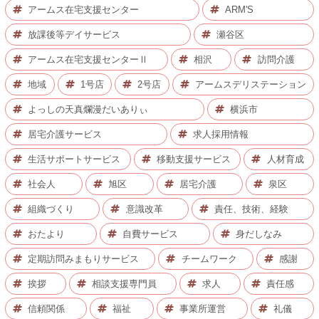
アームス在宅支援センター
ARM'S
放課後等デイサービス
瀬谷区
アームス在宅支援センターⅡ
相沢
訪問介護
地域
1号店
2号店
アームスデリステーション
よっしの天真爛漫だいありぃ
横浜市
居宅介護サービス
求人採用情報
生活サポートサービス
移動支援サービス
人材育成
社会人
旭区
居宅介護
泉区
組織づくり
意識改革
責任、技術、経験
おたより
自費サービス
身だしなみ
定期訪問みまもりサービス
チームワーク
感謝
挨拶
相談支援専門員
求人
責任感
信頼関係
福祉
事業所運営
礼儀