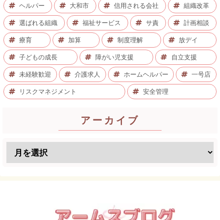
ヘルパー
大和市
信用される会社
組織改革
選ばれる組織
福祉サービス
サ責
計画相談
療育
加算
制度理解
放デイ
子どもの成長
障がい児支援
自立支援
未経験歓迎
介護求人
ホームヘルパー
一号店
リスクマネジメント
安全管理
アーカイブ