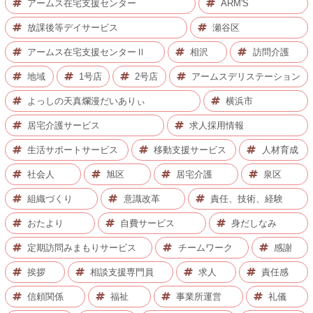
アームス在宅支援センター
ARM'S
放課後等デイサービス
瀬谷区
アームス在宅支援センターⅡ
相沢
訪問介護
地域
1号店
2号店
アームスデリステーション
よっしの天真爛漫だいありぃ
横浜市
居宅介護サービス
求人採用情報
生活サポートサービス
移動支援サービス
人材育成
社会人
旭区
居宅介護
泉区
組織づくり
意識改革
責任、技術、経験
おたより
自費サービス
身だしなみ
定期訪問みまもりサービス
チームワーク
感謝
挨拶
相談支援専門員
求人
責任感
信頼関係
福祉
事業所運営
礼儀