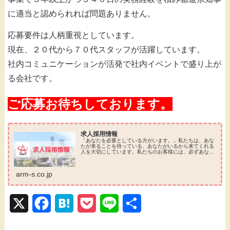
に適当と認められれば問題ありません。
応募要件は人柄重視としています。
現在、２０代から７０代スタッフが活躍しています。
社内コミュニケーションが活発で社内イベントで盛り上が
る会社です。
ご応募お待ちしております。
求人採用情報
「あなたを必要としている方がいます。」私たちは、あな
たが来ることを待っている、あなたがいるから来てくれる
人を大切にしています。私たちのお客様には、必ずあなた
を必要としている方がいます。私たちも、あなたを必要と
しています。私たちは、必要とされ...
arm-s.co.jp
X
F
H
P
L
共
a
a
o
i
有