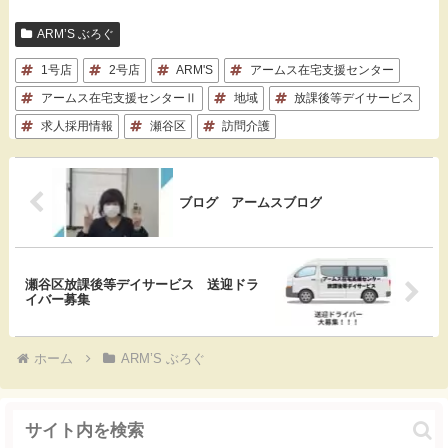
c
t
c
n
ARM’S ぶろぐ
e
e
k
e
1号店
2号店
ARM'S
アームス在宅支援センター
b
n
e
アームス在宅支援センターⅡ
地域
放課後等デイサービス
求人採用情報
o
a
瀬谷区
t
訪問介護
o
k
ブログ アームスブログ
瀬谷区放課後等デイサービス 送迎ドラ
イバー募集
ホーム
ARM’S ぶろぐ