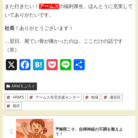
また行きたい！
アームス
の福利厚生、ほんとうに充実して
いてありがたいです。
社長
！ありがとうございます！
…翌日、尾てい骨が痛かったのは、ここだけの話です
（笑）
X
F
H
P
L
共
a
a
o
i
有
ARM’S ぶろぐ
c
t
c
n
ARM'S
e
アームス在宅支援センター
e
k
e
地域
瀬谷区
相沢
b
n
e
o
a
t
☔梅雨こそ、自律神経の不調を整えよ
o
う！