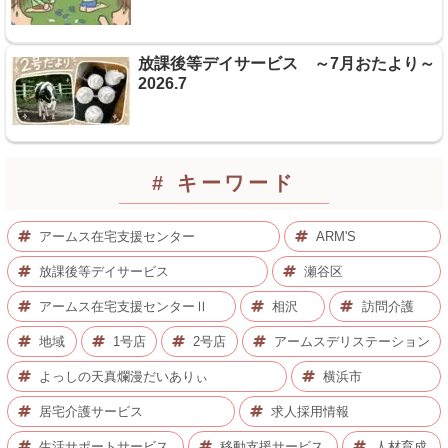
放課後等デイサービス ～7月おたより～
2026.7
# キーワード
アームス在宅支援センター
ARM'S
放課後等デイサービス
瀬谷区
アームス在宅支援センターⅡ
相沢
訪問介護
地域
1号店
2号店
アームスデリステーション
よっしの天真爛漫だいありぃ
横浜市
居宅介護サービス
求人採用情報
生活サポートサービス
移動支援サービス
人材育成