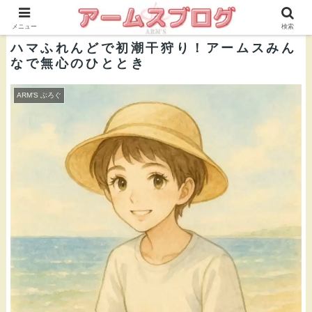
株式会社ＡＲＭ’Ｓ 公式ブログ
メニュー
検索
ハマふれんどで初潮干狩り！アームスみん
なで無心のひととき
ARM’S ぶろぐ