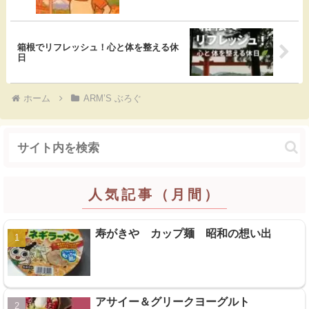
k
箱根でリフレッシュ！心と体を整える休
日
ホーム
ARM’S ぶろぐ
人気記事（月間）
寿がきや カップ麺 昭和の想い出
アサイー＆グリークヨーグルト