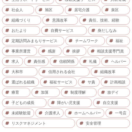
社会人
旭区
居宅介護
泉区
組織づくり
意識改革
責任、技術、経験
おたより
自費サービス
身だしなみ
定期訪問みまもりサービス
チームワーク
福祉
事業所運営
感謝
挨拶
相談支援専門員
求人
責任感
信頼関係
礼儀
ヘルパー
大和市
信用される会社
組織改革
選ばれる組織
福祉サービス
サ責
計画相談
療育
加算
制度理解
放デイ
子どもの成長
障がい児支援
自立支援
未経験歓迎
介護求人
ホームヘルパー
一号店
リスクマネジメント
安全管理