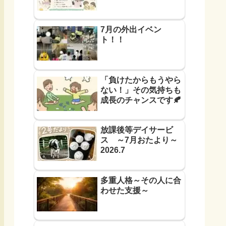
7月の外出イベン
ト！！
「負けたからもうやら
ない！」その気持ちも
成長のチャンスです🍂
放課後等デイサービ
ス ～7月おたより～
2026.7
多重人格～その人に合
わせた支援～