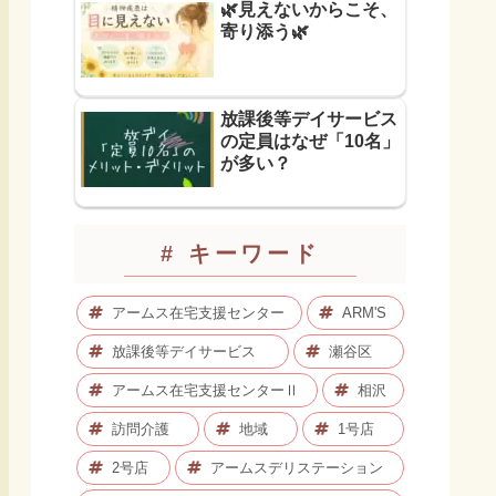
🌿見えないからこそ、
寄り添う🌿
放課後等デイサービス
の定員はなぜ「10名」
が多い？
# キーワード
アームス在宅支援センター
ARM'S
放課後等デイサービス
瀬谷区
アームス在宅支援センターⅡ
相沢
訪問介護
地域
1号店
2号店
アームスデリステーション