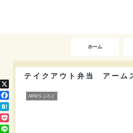
ホーム
テイクアウト弁当 アーム
X
ARM’S ぶろぐ
F
a
H
c
a
P
e