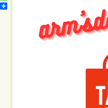
t
o
L
b
e
c
i
o
共
n
k
n
o
有
a
e
e
k
t