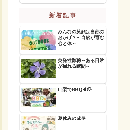
新着記事
みんなの笑顔は自然の
おかげ？～自然が育む
心と体～
突発性難聴～ある日常
が崩れる瞬間～
山梨でBBQ🥩😋
夏休みの成長