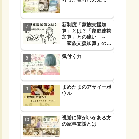
新制度「家族支援加
算」とは？「家庭連携
加算」との違い ～
「家族支援加算」の算
定要件と支援方法！を
解説します～
気付く力
まめたまのアサイーボ
ウル
視覚に障がいがある方
の家事支援とは