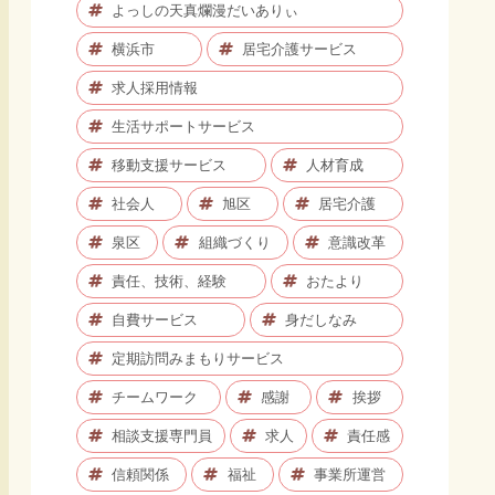
よっしの天真爛漫だいありぃ
横浜市
居宅介護サービス
求人採用情報
生活サポートサービス
移動支援サービス
人材育成
社会人
旭区
居宅介護
泉区
組織づくり
意識改革
責任、技術、経験
おたより
自費サービス
身だしなみ
定期訪問みまもりサービス
チームワーク
感謝
挨拶
相談支援専門員
求人
責任感
信頼関係
福祉
事業所運営