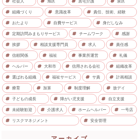
社会人
旭区
居宅介護
泉区
組織づくり
意識改革
責任、技術、経験
おたより
自費サービス
身だしなみ
定期訪問みまもりサービス
チームワーク
感謝
挨拶
相談支援専門員
求人
責任感
信頼関係
福祉
事業所運営
礼儀
ヘルパー
大和市
信用される会社
組織改革
選ばれる組織
福祉サービス
サ責
計画相談
療育
加算
制度理解
放デイ
子どもの成長
障がい児支援
自立支援
未経験歓迎
介護求人
ホームヘルパー
一号店
リスクマネジメント
安全管理
アーカイブ