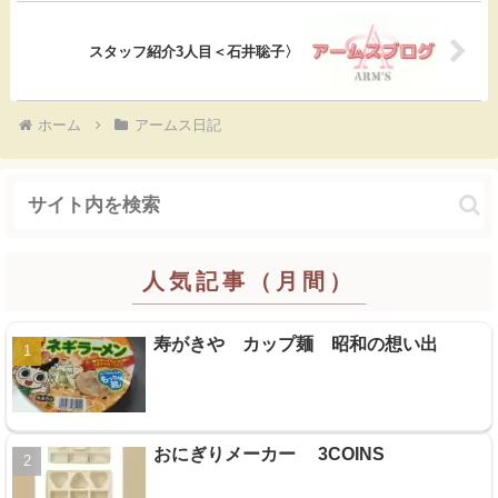
k
スタッフ紹介3人目＜石井聡子〉
ホーム
アームス日記
人気記事（月間）
寿がきや カップ麺 昭和の想い出
おにぎりメーカー 3COINS