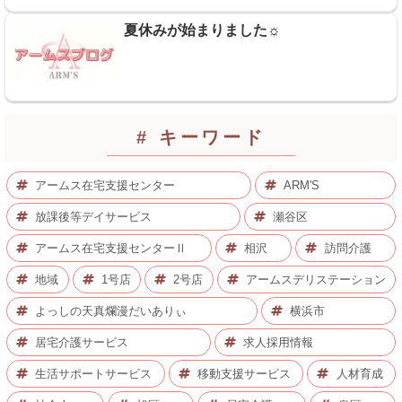
夏休みが始まりました☼
# キーワード
アームス在宅支援センター
ARM'S
放課後等デイサービス
瀬谷区
アームス在宅支援センターⅡ
相沢
訪問介護
地域
1号店
2号店
アームスデリステーション
よっしの天真爛漫だいありぃ
横浜市
居宅介護サービス
求人採用情報
生活サポートサービス
移動支援サービス
人材育成