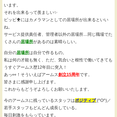
います。
それを出来るって羨ましい✨
ピッピ🐥にはカメラマンとしての居場所が出来るといい
ね。
サービス提供責任者、管理者以外の居場所…同じ職場でた
くさんの
居場所
があるのは素晴らしい。
自分の
居場所
は自分で作るもの。
私は何の才能も無く、ただ、気合いと根性で働いてきても
うすぐアームス歴12年目に突入！
あっ👀！そういえばアームス
創立15周年
です。
皆さまに感謝申し上げます。
これからもどうぞよろしくお願いいたします。
今のアームスに残っているスタッフは
ポジティブ
(^O^)／
若手スタッフもどんどん成長している。
毎日刺激をもらっています。