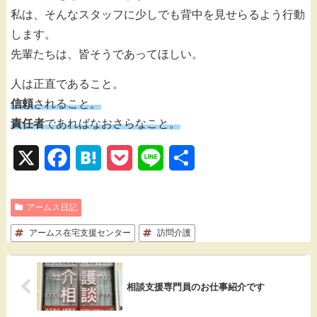
私は、そんなスタッフに少しでも背中を見せらるよう行動
します。
先輩たちは、皆そうであってほしい。
人は正直であること。
信頼
されること。
責任者
であればなおさらなこと。
X
F
H
P
L
共
a
a
o
i
有
アームス日記
c
t
c
n
アームス在宅支援センター
e
e
k
訪問介護
e
b
n
e
o
a
t
相談支援専門員のお仕事紹介です
o