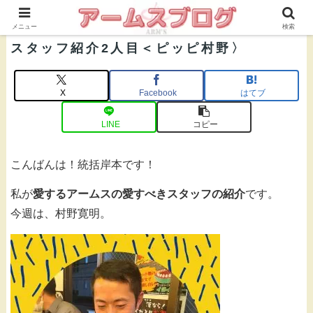
株式会社ＡＲＭ’Ｓ 公式ブログ
メニュー
検索
スタッフ紹介2人目＜ピッピ村野〉
X
Facebook
はてブ
LINE
コピー
こんばんは！統括岸本です！
私が
愛するアームスの愛すべきスタッフの紹介
です。
今週は、村野寛明。