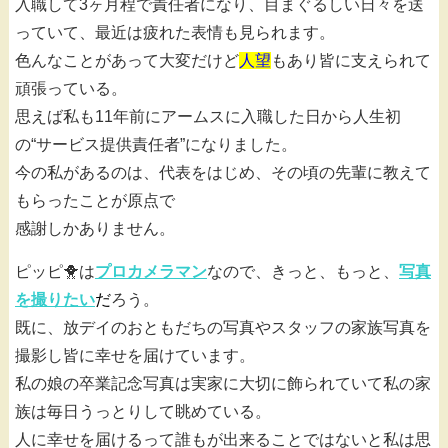
入職して3ヶ月程で責任者になり、目まぐるしい日々を送
っていて、最近は疲れた表情も見られます。
色んなことがあって大変だけど
人望
もあり皆に支えられて
頑張っている。
思えば私も11年前にアームスに入職した日から人生初
の“サービス提供責任者”になりました。
今の私があるのは、代表をはじめ、その頃の先輩に教えて
もらったことが原点で
感謝しかありません。
ピッピ🐥は
プロカメラマン
なので、きっと、もっと、
写真
を撮りたい
だ
ろう。
既に、放デイのおともだちの写真やスタッフの家族写真を
撮影し皆に幸せを届けています。
私の娘の卒業記念写真は実家に大切に飾られていて私の家
族は毎日うっとりして眺めている。
人に幸せを届けるって誰もが出来ることではないと私は思