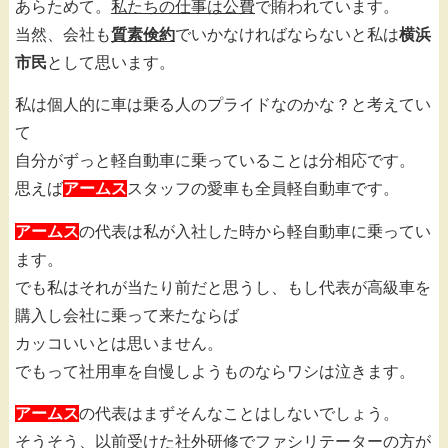
あらためて。
私たちの仕事は公費
で賄われています。
当然、会社も
質素倹約
でいかなければならないと私は
横浜
市民
として思います。
私は個人的に車は乗る人のプライドなのかな？と考えてい
て
自分がずっと軽自動車に乗っていることは分相応です。
思えば
アームス
スタッフの愛車も全員軽自動車です。
アームス
の代表は私が入社した時から軽自動車に乗ってい
ます。
でも私はそれが当たり前だと思うし、もし代表が高級車を
購入し会社に乗って来たならば
カッコいいとは思いません。
でもって社用車を自慢しようものならワシは泣きます。
アームス
の代表はまずそんなことはしないでしょう。
そうそう、以前受けた社外研修でファシリテーターの方が