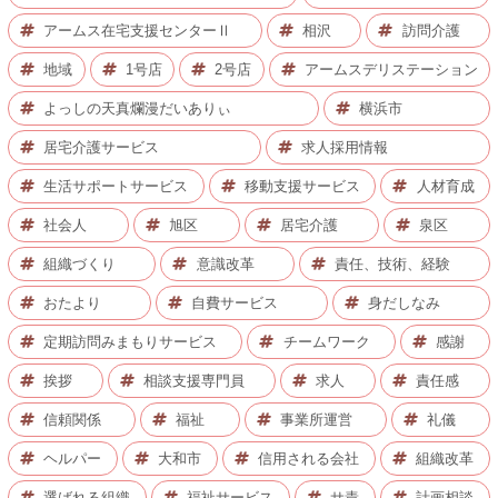
アームス在宅支援センターⅡ
相沢
訪問介護
地域
1号店
2号店
アームスデリステーション
よっしの天真爛漫だいありぃ
横浜市
居宅介護サービス
求人採用情報
生活サポートサービス
移動支援サービス
人材育成
社会人
旭区
居宅介護
泉区
組織づくり
意識改革
責任、技術、経験
おたより
自費サービス
身だしなみ
定期訪問みまもりサービス
チームワーク
感謝
挨拶
相談支援専門員
求人
責任感
信頼関係
福祉
事業所運営
礼儀
ヘルパー
大和市
信用される会社
組織改革
選ばれる組織
福祉サービス
サ責
計画相談