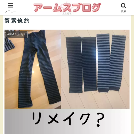
株式会社ＡＲＭ’Ｓ 公式ブログ
メニュー
検索
質素倹約
ARM’S ぶろぐ