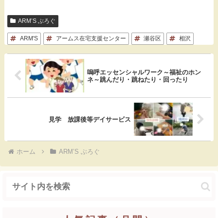
c
t
c
n
ARM’S ぶろぐ
e
e
k
e
ARM'S
アームス在宅支援センター
瀬谷区
相沢
b
n
e
o
a
t
嗚呼エッセンシャルワーク～福祉のホン
ネ～跳んだり・跳ねたり・回ったり
o
k
見学 放課後等デイサービス
ホーム
ARM’S ぶろぐ