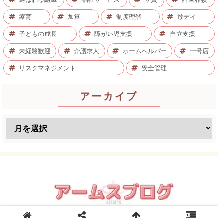
療育
加算
制度理解
放デイ
子どもの成長
障がい児支援
自立支援
未経験歓迎
介護求人
ホームヘルパー
一号店
リスクマネジメント
安全管理
アーカイブ
© 2008 アームスブログ