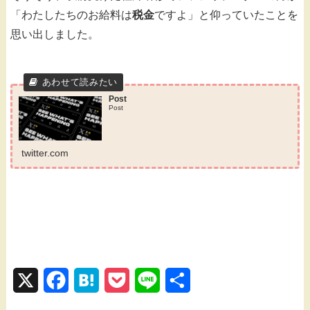
「わたしたちのお給料は
税金
ですよ」と仰っていたことを
思い出しました。
Post
Post
twitter.com
X
F
H
P
L
共
a
a
o
i
有