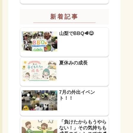
新着記事
山梨でBBQ🥩😋
夏休みの成長
7月の外出イベン
ト！！
「負けたからもうやら
ない！」その気持ちも