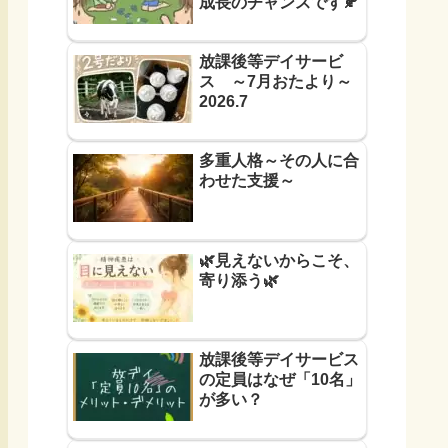
成長のチャンスです🍂
放課後等デイサービ
ス ～7月おたより～
2026.7
多重人格～その人に合
わせた支援～
🌿見えないからこそ、
寄り添う🌿
放課後等デイサービス
の定員はなぜ「10名」
が多い？