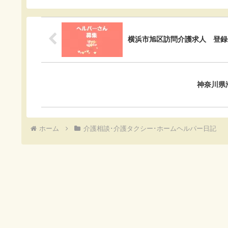
b
n
e
o
a
t
横浜市旭区訪問介護求人 登録
o
k
神奈川県
ホーム
介護相談･介護タクシー･ホームヘルパー日記