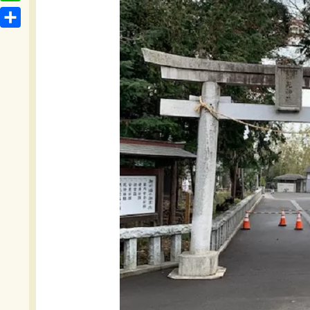
t
o
L
b
e
c
i
o
共
n
k
n
o
有
a
e
e
k
t