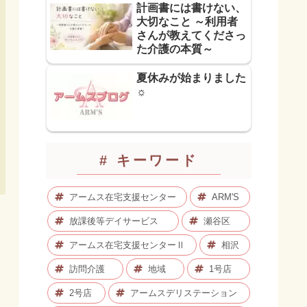
計画書には書けない、
大切なこと ～利用者
さんが教えてくださっ
た介護の本質～
夏休みが始まりました
☼
# キーワード
アームス在宅支援センター
ARM'S
放課後等デイサービス
瀬谷区
アームス在宅支援センターⅡ
相沢
訪問介護
地域
1号店
2号店
アームスデリステーション