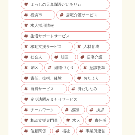
よっしの天真爛漫だいありぃ
横浜市
居宅介護サービス
求人採用情報
生活サポートサービス
移動支援サービス
人材育成
社会人
旭区
居宅介護
泉区
組織づくり
意識改革
責任、技術、経験
おたより
自費サービス
身だしなみ
定期訪問みまもりサービス
チームワーク
感謝
挨拶
相談支援専門員
求人
責任感
信頼関係
福祉
事業所運営