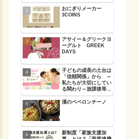
おにぎりメーカー
3COINS
アサイー＆グリークヨ
ーグルト GREEK
DAYS
子どもの成長の土台は
「信頼関係」から ～
私たちが大切にしてい
る関わり～放課後等デ
イサービス
漢のペペロンチーノ
新制度「家族支援加
算」とは？「家庭連携