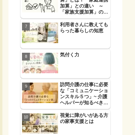
加算」との違い ～
「家族支援加算」の算
定要件と支援方法！を
解説します～
利用者さんに教えても
らった暮らしの知恵
気付く力
訪問介護の仕事に必要
な「コミュニケーショ
ンスキル５つ」~ 介護
ヘルパーが知るべき
「信頼に必要なコミュ
力５つ」~
視覚に障がいがある方
の家事支援とは