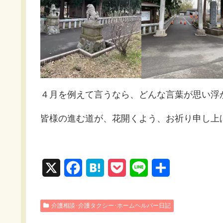
４月を例えて言うなら、どんな言葉が思い浮
皆様の進む道が、花開くよう、お祈り申し上
X
F
H
P
L
共
a
a
o
i
有
c
t
c
n
介護相談･介護タクシー･ホームヘルパー日記
e
e
k
e