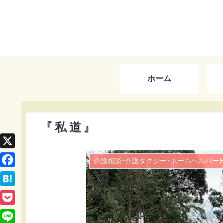
ホーム
『私道』
X
介護相談･介護タクシー･ホームヘルパー
F
a
H
c
a
P
e