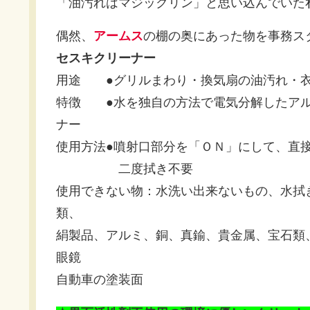
「油汚れはマジックリン」と思い込んでいた
偶然、
アームス
の棚の奥にあった物を事務ス
セスキクリーナー
用途 ●グリルまわり・換気扇の油汚れ・衣
特徴 ●水を独自の方法で電気分解したアル
ナー
使用方法●噴射口部分を「ＯＮ」にして、直
二度拭き不要
使用できない物：水洗い出来ないもの、水拭
類、
絹製品、アルミ、銅、真鍮、貴金属、宝石類
眼鏡
自動車の塗装面