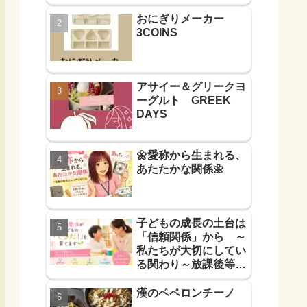
おにぎりメーカー
3COINS
アサイー＆グリークヨ
ーグルト GREEK
DAYS
🌼愛称から生まれる、
あたたかな関係🌼
子どもの成長の土台は
「信頼関係」から ～
私たちが大切にしてい
る関わり～放課後等デ
イサービス
漢のペペロンチーノ