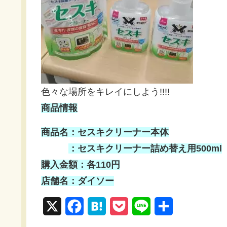
色々な場所をキレイにしよう!!!!
商品情報
商品名：セスキクリーナー本体
：セスキクリーナー詰め替え用500ml
購入金額：各110円
店舗名：ダイソー
X
F
H
P
L
共
a
a
o
i
有