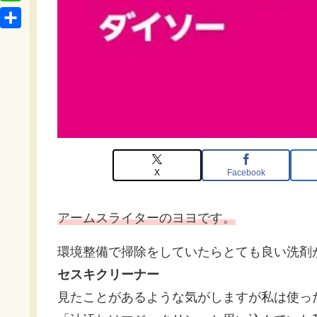
t
o
L
b
e
c
i
o
共
n
k
n
o
有
a
e
e
k
t
X
Facebook
アームスライターのヨヨです。
環境整備で掃除をしていたらとても良い洗剤
セスキクリーナー
見たことがあるような気がしますが私は使っ