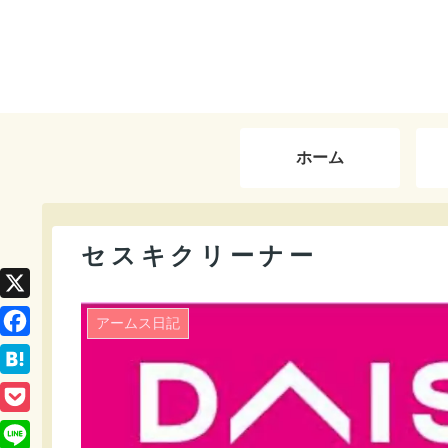
ホーム
セスキクリーナー
X
アームス日記
F
a
H
c
a
P
e