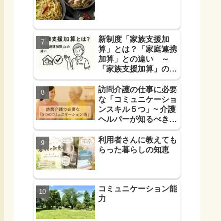
新制度「家族支援加
算」とは？「家庭連携
加算」との違い ～
「家族支援加算」の算
定要件と支援方法！を
解説します～
訪問介護の仕事に必要
な「コミュニケーショ
ンスキル５つ」~ 介護
ヘルパーが知るべき
「信頼に必要なコミュ
力５つ」~
利用者さんに教えても
らった暮らしの知恵
コミュニケーション能
力