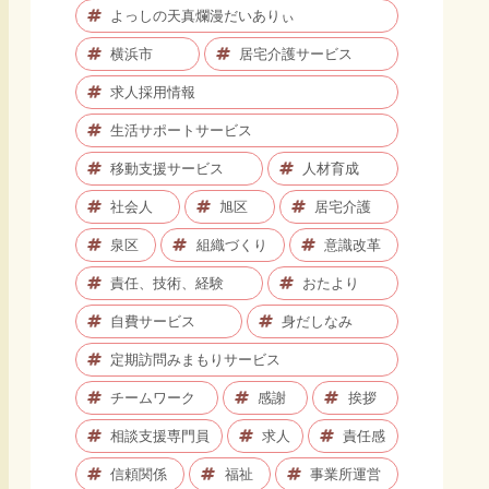
よっしの天真爛漫だいありぃ
横浜市
居宅介護サービス
求人採用情報
生活サポートサービス
移動支援サービス
人材育成
社会人
旭区
居宅介護
泉区
組織づくり
意識改革
責任、技術、経験
おたより
自費サービス
身だしなみ
定期訪問みまもりサービス
チームワーク
感謝
挨拶
相談支援専門員
求人
責任感
信頼関係
福祉
事業所運営