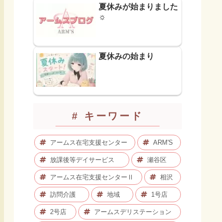
夏休みが始まりました
☼
夏休みの始まり
# キーワード
アームス在宅支援センター
ARM'S
放課後等デイサービス
瀬谷区
アームス在宅支援センターⅡ
相沢
訪問介護
地域
1号店
2号店
アームスデリステーション