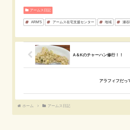
c
t
c
n
アームス日記
e
e
k
e
ARM'S
アームス在宅支援センター
地域
瀬谷
b
n
e
o
a
t
o
A＆Kのチャーハン修行！！
k
アラフィフだって
ホーム
アームス日記