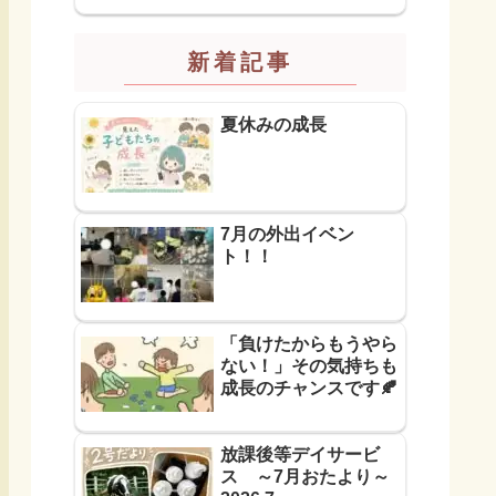
新着記事
夏休みの成長
7月の外出イベン
ト！！
「負けたからもうやら
ない！」その気持ちも
成長のチャンスです🍂
放課後等デイサービ
ス ～7月おたより～