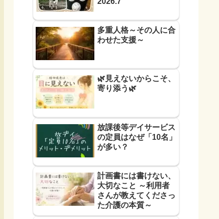
2026.7
多重人格～その人に合
わせた支援～
🌿見えないからこそ、
寄り添う🌿
放課後等デイサービス
の定員はなぜ「10名」
が多い？
計画書には書けない、
大切なこと ～利用者
さんが教えてくださっ
た介護の本質～