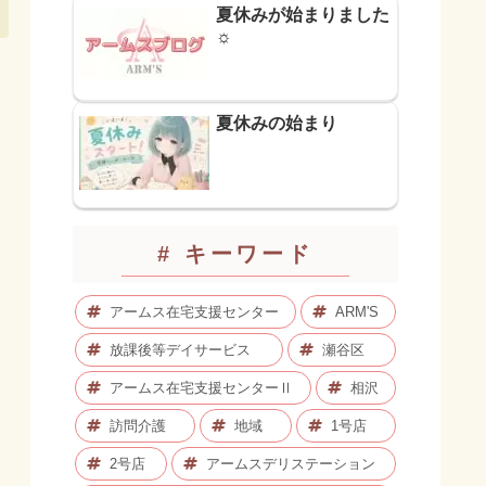
夏休みが始まりました
☼
夏休みの始まり
# キーワード
アームス在宅支援センター
ARM'S
放課後等デイサービス
瀬谷区
アームス在宅支援センターⅡ
相沢
訪問介護
地域
1号店
2号店
アームスデリステーション