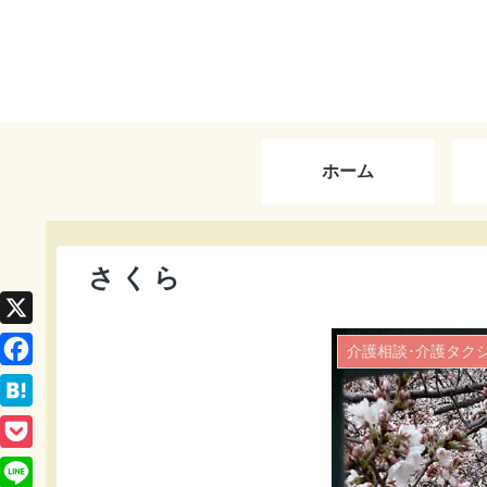
ホーム
さくら
X
F
a
H
c
a
P
e