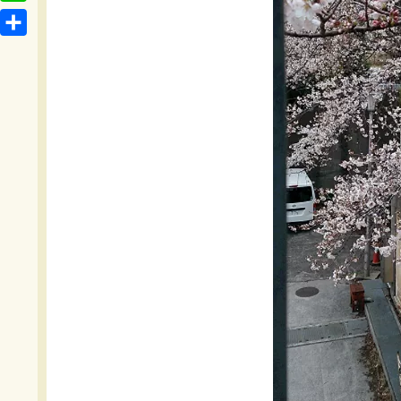
t
o
L
b
e
c
i
o
共
n
k
n
o
有
a
e
e
k
t