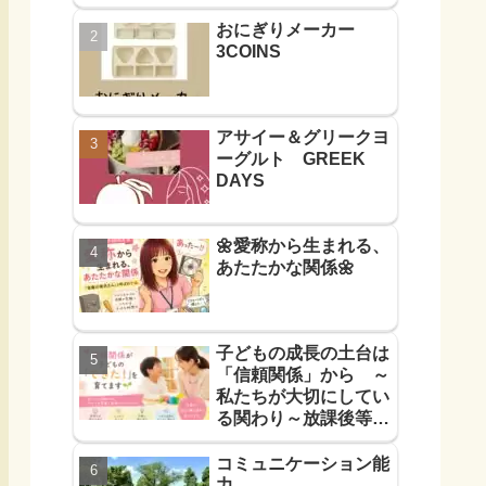
おにぎりメーカー
3COINS
アサイー＆グリークヨ
ーグルト GREEK
DAYS
🌼愛称から生まれる、
あたたかな関係🌼
子どもの成長の土台は
「信頼関係」から ～
私たちが大切にしてい
る関わり～放課後等デ
イサービス
コミュニケーション能
力