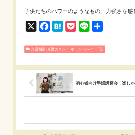
子供たちのパワーのようなもの、力強さを感
X
F
H
P
L
共
a
a
o
i
有
c
t
c
n
介護相談･介護タクシー･ホームヘルパー日記
e
e
k
e
b
n
e
o
a
t
初心者向け手話講習会！楽しか
o
k