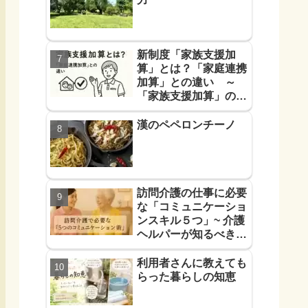
新制度「家族支援加
算」とは？「家庭連携
加算」との違い ～
「家族支援加算」の算
定要件と支援方法！を
解説します～
漢のペペロンチーノ
訪問介護の仕事に必要
な「コミュニケーショ
ンスキル５つ」~ 介護
ヘルパーが知るべき
「信頼に必要なコミュ
力５つ」~
利用者さんに教えても
らった暮らしの知恵