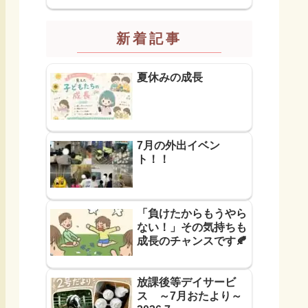
新着記事
夏休みの成長
7月の外出イベン
ト！！
「負けたからもうやら
ない！」その気持ちも
成長のチャンスです🍂
放課後等デイサービ
ス ～7月おたより～