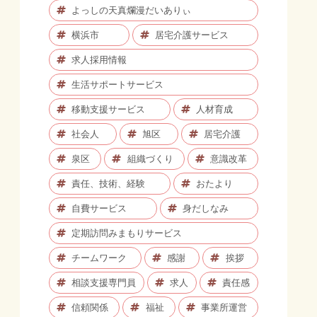
よっしの天真爛漫だいありぃ
横浜市
居宅介護サービス
求人採用情報
生活サポートサービス
移動支援サービス
人材育成
社会人
旭区
居宅介護
泉区
組織づくり
意識改革
責任、技術、経験
おたより
自費サービス
身だしなみ
定期訪問みまもりサービス
チームワーク
感謝
挨拶
相談支援専門員
求人
責任感
信頼関係
福祉
事業所運営