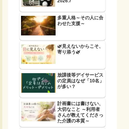
2026.7
多重人格～その人に合
わせた支援～
🌿見えないからこそ、
寄り添う🌿
放課後等デイサービス
の定員はなぜ「10名」
が多い？
計画書には書けない、
大切なこと ～利用者
さんが教えてくださっ
た介護の本質～