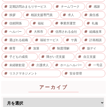
定期訪問みまもりサービス
チームワーク
感謝
挨拶
相談支援専門員
求人
責任感
信頼関係
福祉
事業所運営
礼儀
ヘルパー
大和市
信用される会社
組織改革
選ばれる組織
福祉サービス
サ責
計画相談
療育
加算
制度理解
放デイ
子どもの成長
障がい児支援
自立支援
未経験歓迎
介護求人
ホームヘルパー
一号店
リスクマネジメント
安全管理
アーカイブ