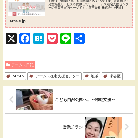
お陰様で創業15年！横浜市瀬谷区で介護保険・障害福祉・
児童福祉サービスを提供しているアームス在宅支援センタ
ーの事業所案内ページです。運営会社 株式会社ARM'S
（経営理念・CSR活動・行動指針・サービス方針）・事業
内容・アクセス...
arm-s.jp
X
F
H
P
L
共
a
a
o
i
有
c
t
c
n
アームス日記
e
e
k
e
ARM'S
アームス在宅支援センター
地域
瀬谷区
b
n
e
o
a
t
こども自然公園へ。～移動支援～
o
k
営業チラシ