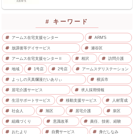
# キーワード
アームス在宅支援センター
ARM'S
放課後等デイサービス
瀬谷区
アームス在宅支援センターⅡ
相沢
訪問介護
地域
1号店
2号店
アームスデリステーション
よっしの天真爛漫だいありぃ
横浜市
居宅介護サービス
求人採用情報
生活サポートサービス
移動支援サービス
人材育成
社会人
旭区
居宅介護
泉区
組織づくり
意識改革
責任、技術、経験
おたより
自費サービス
身だしなみ