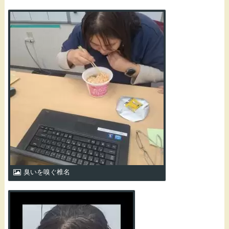
臭いを嗅ぐ椎名