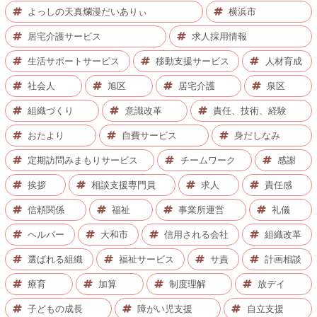
よっしの天真爛漫だいありぃ
横浜市
居宅介護サービス
求人採用情報
生活サポートサービス
移動支援サービス
人材育成
社会人
旭区
居宅介護
泉区
組織づくり
意識改革
責任、技術、経験
おたより
自費サービス
身だしなみ
定期訪問みまもりサービス
チームワーク
感謝
挨拶
相談支援専門員
求人
責任感
信頼関係
福祉
事業所運営
礼儀
ヘルパー
大和市
信用される会社
組織改革
選ばれる組織
福祉サービス
サ責
計画相談
療育
加算
制度理解
放デイ
子どもの成長
障がい児支援
自立支援