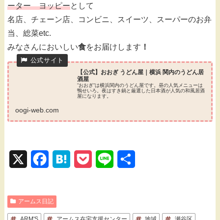
ーター ヨッピー
として
名店、チェーン店、コンビニ、スイーツ、スーパーのお弁
当、総菜etc.
みなさんにおいしい
食
をお届けします
！
【公式】おおぎ うどん屋｜横浜 関内のうどん居
酒屋
”おおぎ”は横浜関内のうどん屋です。昼の人気メニューは
鴨せいろ。夜はすき鍋と厳選した日本酒が人気の和風居酒
屋になります。
oogi-web.com
X
F
H
P
L
共
a
a
o
i
有
c
t
c
n
アームス日記
e
e
k
e
ARM'S
アームス在宅支援センター
地域
瀬谷区