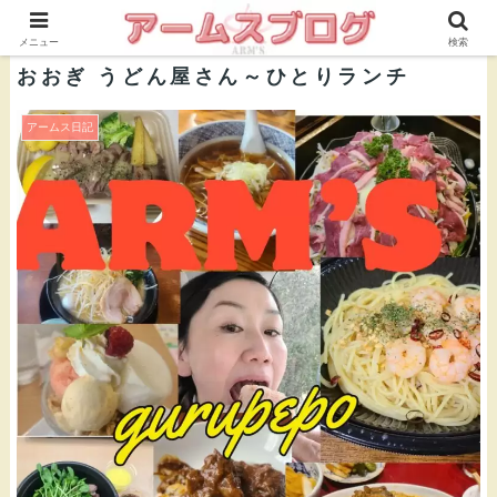
株式会社ＡＲＭ’Ｓ 公式ブログ
メニュー
検索
おおぎ うどん屋さん～ひとりランチ
アームス日記