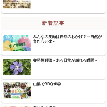
新着記事
みんなの笑顔は自然のおかげ？～自然が
育む心と体～
突発性難聴～ある日常が崩れる瞬間～
山梨でBBQ🥩😋