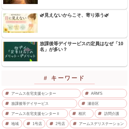
🌿見えないからこそ、寄り添う🌿
放課後等デイサービスの定員はなぜ「10
名」が多い？
# キーワード
アームス在宅支援センター
ARM'S
放課後等デイサービス
瀬谷区
アームス在宅支援センターⅡ
相沢
訪問介護
地域
1号店
2号店
アームスデリステーション