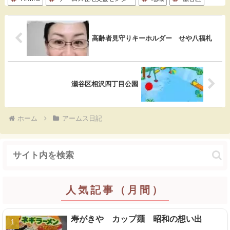
b
n
e
o
a
t
高齢者見守りキーホルダー せや八福札
o
k
瀬谷区相沢四丁目公園
ホーム
アームス日記
人気記事（月間）
寿がきや カップ麺 昭和の想い出