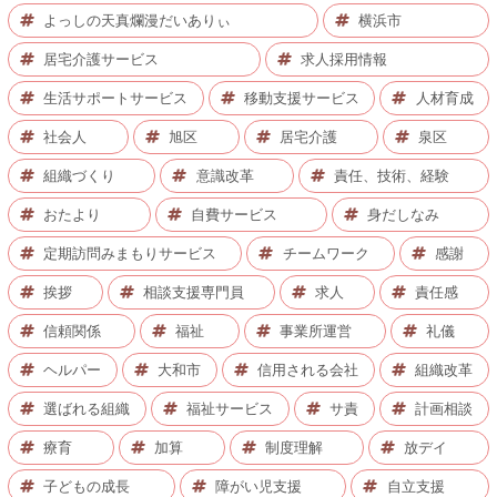
よっしの天真爛漫だいありぃ
横浜市
居宅介護サービス
求人採用情報
生活サポートサービス
移動支援サービス
人材育成
社会人
旭区
居宅介護
泉区
組織づくり
意識改革
責任、技術、経験
おたより
自費サービス
身だしなみ
定期訪問みまもりサービス
チームワーク
感謝
挨拶
相談支援専門員
求人
責任感
信頼関係
福祉
事業所運営
礼儀
ヘルパー
大和市
信用される会社
組織改革
選ばれる組織
福祉サービス
サ責
計画相談
療育
加算
制度理解
放デイ
子どもの成長
障がい児支援
自立支援