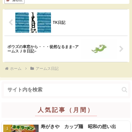
瀬谷区
o
a
t
o
TK日記
k
ボウズの車窓から・・・徒然なるまま~ア
ームスＪＢ日記~
ホーム
アームス日記
人気記事（月間）
寿がきや カップ麺 昭和の想い出