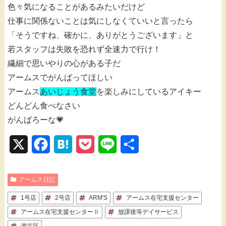
色々気になることがあるみたいだけど
仕事に関係ないことは気にしなくていいと言ったら
「そうですね、確かに、ありがとうございます」と
若スタッフは失敗を恐れず全速力で行け！
繊細で思いやりの心がある子だ
アームスでがんばってほしい
アームス
あいじょう食堂
を楽しみにしているアイキー
どんどん食べなさい
がんばろーな💗
X
F
H
P
L
共
a
a
o
i
有
アームス日記
c
t
c
n
1号店
e
2号店
e
ARM'S
k
e
アームス在宅支援センター
アームス在宅支援センターⅡ
放課後等デイサービス
b
n
e