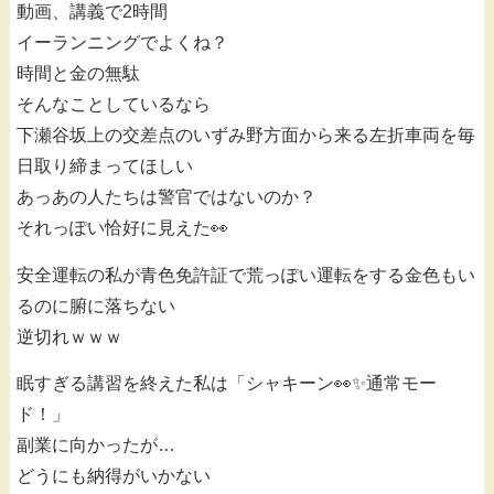
動画、講義で2時間
イーランニングでよくね？
時間と金の無駄
そんなことしているなら
下瀬谷坂上の交差点のいずみ野方面から来る左折車両を毎
日取り締まってほしい
あっあの人たちは警官ではないのか？
それっぽい恰好に見えた👀
安全運転の私が青色免許証で荒っぽい運転をする金色もい
るのに腑に落ちない
逆切れｗｗｗ
眠すぎる講習を終えた私は「シャキーン👀✨通常モー
ド！」
副業に向かったが…
どうにも納得がいかない