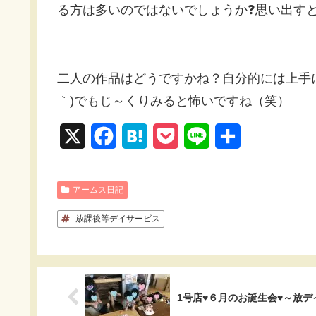
る方は多いのではないでしょうか❓思い出すと
二人の作品はどうですかね？自分的には上手に
｀)でもじ～くりみると怖いですね（笑）
X
F
H
P
L
共
a
a
o
i
有
c
t
c
n
アームス日記
e
e
k
e
放課後等デイサービス
b
n
e
o
a
t
o
1号店♥６月のお誕生会♥～放デ
k