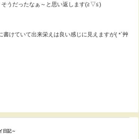
そうだったなぁ～と思い返します(≧▽≦)
書けていて出来栄えは良い感じに見えますが( *´艸
イ日記～