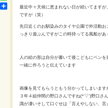
t
o
L
b
最近中々天候に恵まれない日が続いてますが
e
c
i
o
共
n
ですが（笑）
k
n
o
有
a
e
e
先日近くのお馴染みのタイヤ公園で外活動お
k
t
っきり遊ぶんですがこの時持ってる風船があった
人の絵の形は自分が書いて後こどもにペンを渡
一緒に作ろうと伝えています
画像を見てもらうともう分かってしまいます
３年４組仲間の野口さんですね(*’▽’)野口
識が凄いそして口ぐせは「言えやしない、言