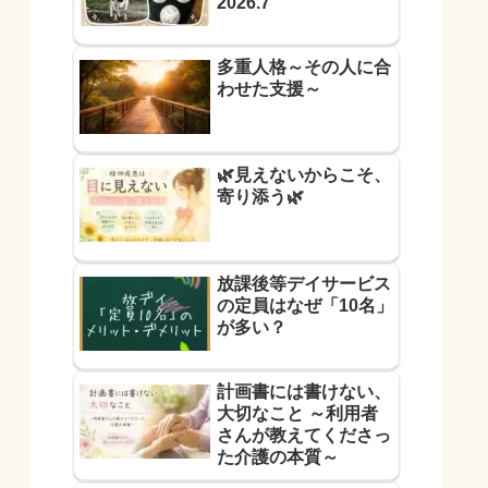
2026.7
多重人格～その人に合
わせた支援～
🌿見えないからこそ、
寄り添う🌿
放課後等デイサービス
の定員はなぜ「10名」
が多い？
計画書には書けない、
大切なこと ～利用者
さんが教えてくださっ
た介護の本質～