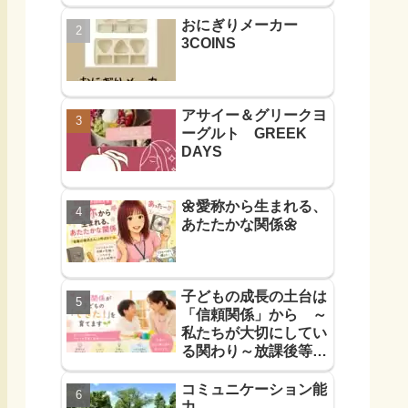
おにぎりメーカー
3COINS
アサイー＆グリークヨ
ーグルト GREEK
DAYS
🌼愛称から生まれる、
あたたかな関係🌼
子どもの成長の土台は
「信頼関係」から ～
私たちが大切にしてい
る関わり～放課後等デ
イサービス
コミュニケーション能
力