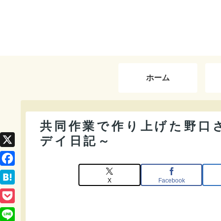
ホーム
共同作業で作り上げた野口
デイ日記～
X
F
X
Facebook
a
H
c
a
P
e