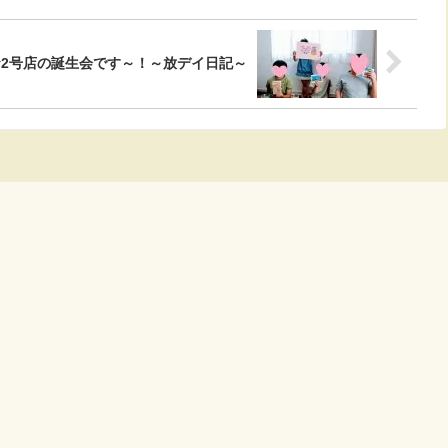
day☆2号店の誕生会です～！～放デイ日記～