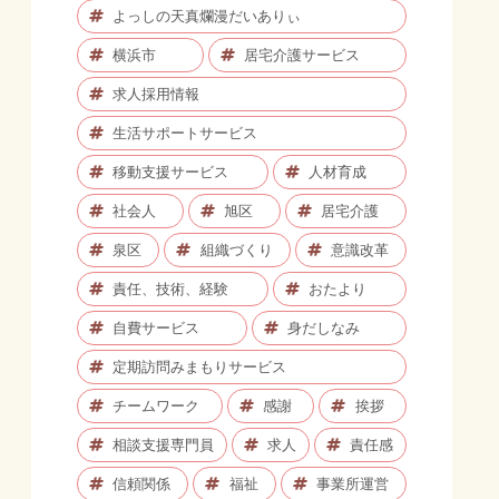
よっしの天真爛漫だいありぃ
横浜市
居宅介護サービス
求人採用情報
生活サポートサービス
移動支援サービス
人材育成
社会人
旭区
居宅介護
泉区
組織づくり
意識改革
責任、技術、経験
おたより
自費サービス
身だしなみ
定期訪問みまもりサービス
チームワーク
感謝
挨拶
相談支援専門員
求人
責任感
信頼関係
福祉
事業所運営