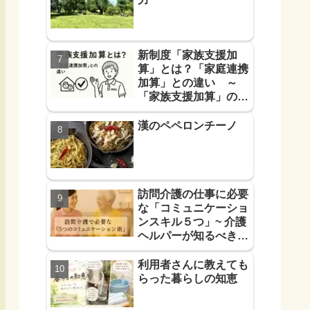
新制度「家族支援加
算」とは？「家庭連携
加算」との違い ～
「家族支援加算」の算
定要件と支援方法！を
解説します～
漢のペペロンチーノ
訪問介護の仕事に必要
な「コミュニケーショ
ンスキル５つ」~ 介護
ヘルパーが知るべき
「信頼に必要なコミュ
力５つ」~
利用者さんに教えても
らった暮らしの知恵