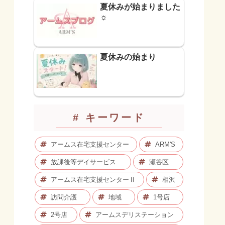
夏休みが始まりました
☼
夏休みの始まり
# キーワード
アームス在宅支援センター
ARM'S
放課後等デイサービス
瀬谷区
アームス在宅支援センターⅡ
相沢
訪問介護
地域
1号店
2号店
アームスデリステーション