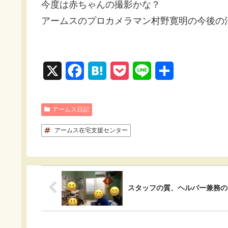
今度は赤ちゃんの撮影かな？
アームスのプロカメラマン村野寛明の今後の
X
F
H
P
L
共
a
a
o
i
有
c
t
c
n
アームス日記
e
e
k
e
アームス在宅支援センター
b
n
e
o
a
t
o
スタッフの質、ヘルパー兼務の
k