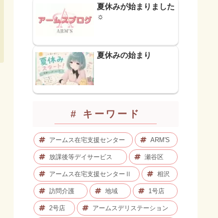
夏休みが始まりました
☼
夏休みの始まり
# キーワード
アームス在宅支援センター
ARM'S
放課後等デイサービス
瀬谷区
アームス在宅支援センターⅡ
相沢
訪問介護
地域
1号店
2号店
アームスデリステーション