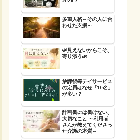
2026.7
多重人格～その人に合
わせた支援～
🌿見えないからこそ、
寄り添う🌿
放課後等デイサービス
の定員はなぜ「10名」
が多い？
計画書には書けない、
大切なこと ～利用者
さんが教えてくださっ
た介護の本質～