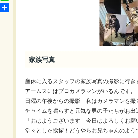
t
o
L
b
e
c
i
o
共
n
k
n
o
有
a
e
e
k
t
家族写真
産休に入るスタッフの家族写真の撮影に行き
アームスにはプロカメラマンがいるんです。
日曜の午後からの撮影 私はカメラマンを撮
チャイムを鳴らすと元気な男の子たちがお出
「おはようございます。今日はよろしくお願
堂々とした挨拶！どうやらお兄ちゃんのよう