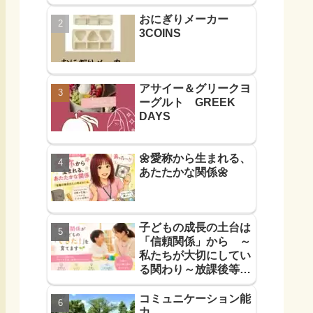
おにぎりメーカー
3COINS
アサイー＆グリークヨ
ーグルト GREEK
DAYS
🌼愛称から生まれる、
あたたかな関係🌼
子どもの成長の土台は
「信頼関係」から ～
私たちが大切にしてい
る関わり～放課後等デ
イサービス
コミュニケーション能
力