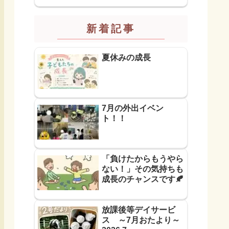
新着記事
夏休みの成長
7月の外出イベン
ト！！
「負けたからもうやら
ない！」その気持ちも
成長のチャンスです🍂
放課後等デイサービ
ス ～7月おたより～