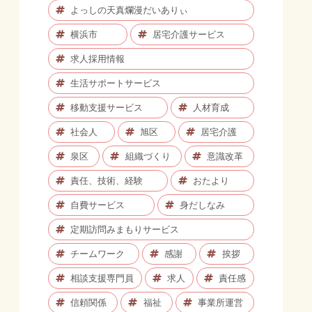
よっしの天真爛漫だいありぃ
横浜市
居宅介護サービス
求人採用情報
生活サポートサービス
移動支援サービス
人材育成
社会人
旭区
居宅介護
泉区
組織づくり
意識改革
責任、技術、経験
おたより
自費サービス
身だしなみ
定期訪問みまもりサービス
チームワーク
感謝
挨拶
相談支援専門員
求人
責任感
信頼関係
福祉
事業所運営