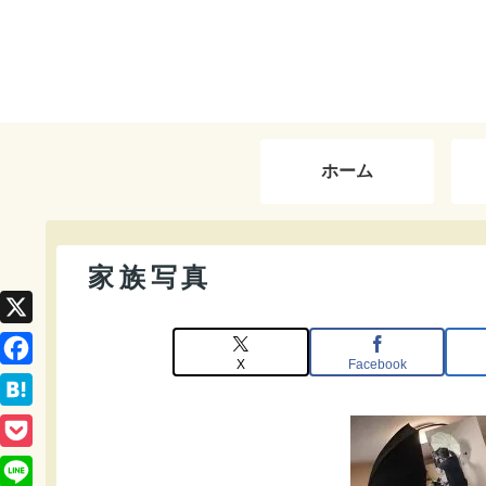
ホーム
家族写真
X
X
Facebook
F
a
H
c
a
P
e