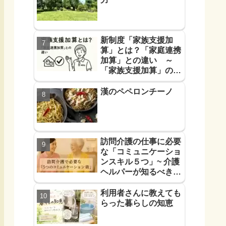
新制度「家族支援加
算」とは？「家庭連携
加算」との違い ～
「家族支援加算」の算
定要件と支援方法！を
解説します～
漢のペペロンチーノ
訪問介護の仕事に必要
な「コミュニケーショ
ンスキル５つ」~ 介護
ヘルパーが知るべき
「信頼に必要なコミュ
力５つ」~
利用者さんに教えても
らった暮らしの知恵