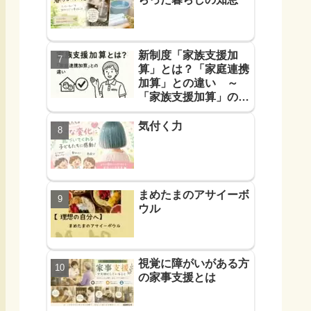
新制度「家族支援加
算」とは？「家庭連携
加算」との違い ～
「家族支援加算」の算
定要件と支援方法！を
解説します～
気付く力
まめたまのアサイーボ
ウル
視覚に障がいがある方
の家事支援とは