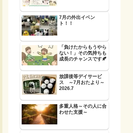
7月の外出イベン
ト！！
「負けたからもうやら
ない！」その気持ちも
成長のチャンスです🍂
放課後等デイサービ
ス ～7月おたより～
2026.7
多重人格～その人に合
わせた支援～