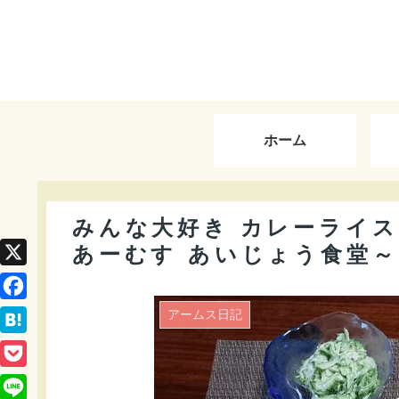
ホーム
みんな大好き カレーライス
あーむす あいじょう食堂～
X
F
アームス日記
a
H
c
a
P
e