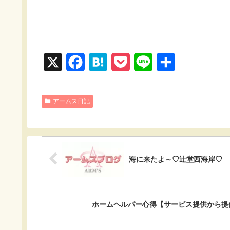
X
F
H
P
L
共
a
a
o
i
有
c
t
c
n
アームス日記
e
e
k
e
b
n
e
o
a
t
海に来たよ～♡辻堂西海岸♡ 
o
k
ホームヘルパー心得【サービス提供から提