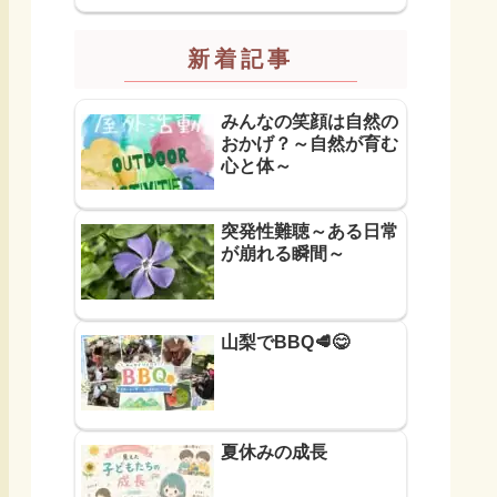
新着記事
みんなの笑顔は自然の
おかげ？～自然が育む
心と体～
突発性難聴～ある日常
が崩れる瞬間～
山梨でBBQ🥩😋
夏休みの成長