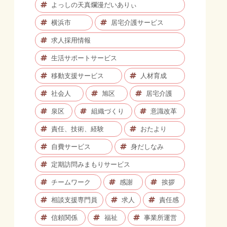
よっしの天真爛漫だいありぃ
横浜市
居宅介護サービス
求人採用情報
生活サポートサービス
移動支援サービス
人材育成
社会人
旭区
居宅介護
泉区
組織づくり
意識改革
責任、技術、経験
おたより
自費サービス
身だしなみ
定期訪問みまもりサービス
チームワーク
感謝
挨拶
相談支援専門員
求人
責任感
信頼関係
福祉
事業所運営