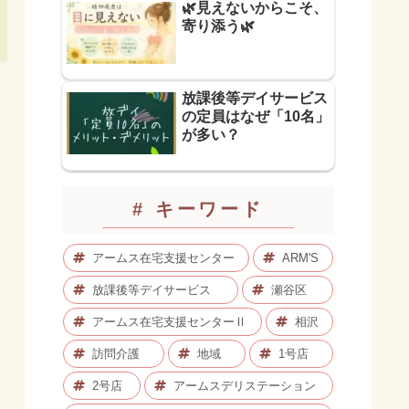
🌿見えないからこそ、
寄り添う🌿
放課後等デイサービス
の定員はなぜ「10名」
が多い？
# キーワード
アームス在宅支援センター
ARM'S
放課後等デイサービス
瀬谷区
アームス在宅支援センターⅡ
相沢
訪問介護
地域
1号店
2号店
アームスデリステーション