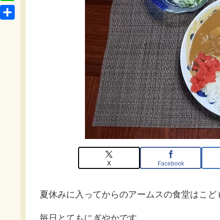
t
o
L
b
e
c
i
o
共
n
k
n
o
有
a
e
e
k
t
X
Facebook
夏休みに入ってからのアームスの食堂はこど
毎日とてもにぎやかです。