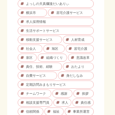
よっしの天真爛漫だいありぃ
横浜市
居宅介護サービス
求人採用情報
生活サポートサービス
移動支援サービス
人材育成
社会人
旭区
居宅介護
泉区
組織づくり
意識改革
責任、技術、経験
おたより
自費サービス
身だしなみ
定期訪問みまもりサービス
チームワーク
感謝
挨拶
相談支援専門員
求人
責任感
信頼関係
福祉
事業所運営