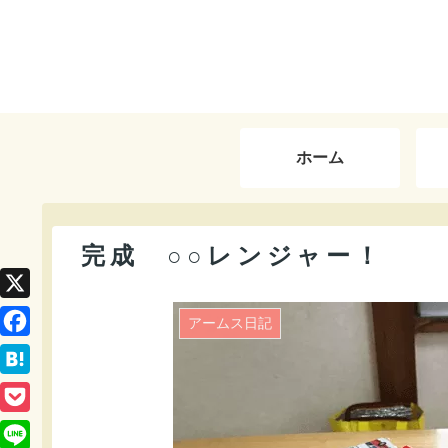
ホーム
完成 ○○レンジャー！
X
アームス日記
F
a
H
c
a
P
e