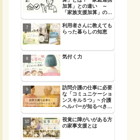
加算」との違い ～
「家族支援加算」の算
定要件と支援方法！を
解説します～
利用者さんに教えても
らった暮らしの知恵
気付く力
訪問介護の仕事に必要
な「コミュニケーショ
ンスキル５つ」~ 介護
ヘルパーが知るべき
「信頼に必要なコミュ
力５つ」~
視覚に障がいがある方
の家事支援とは