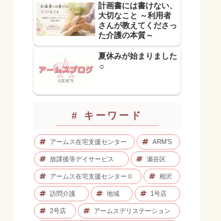
計画書には書けない、
大切なこと ～利用者
さんが教えてくださっ
た介護の本質～
夏休みが始まりました
☼
# キーワード
アームス在宅支援センター
ARM'S
放課後等デイサービス
瀬谷区
アームス在宅支援センターⅡ
相沢
訪問介護
地域
1号店
2号店
アームスデリステーション