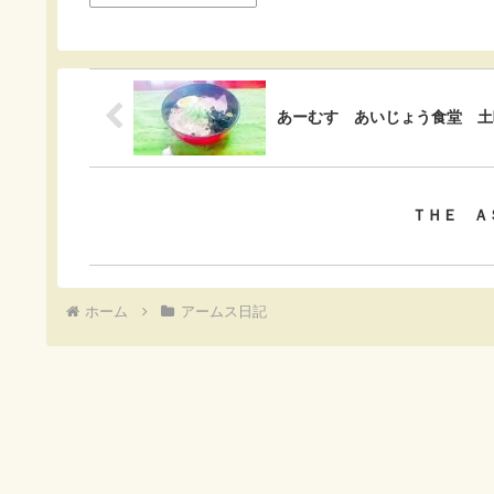
b
n
e
o
a
t
o
あーむす あいじょう食堂 土
k
ＴＨＥ Ａ
ホーム
アームス日記