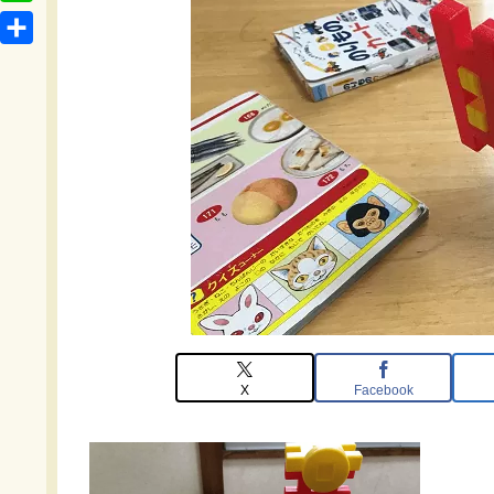
t
o
L
b
e
c
i
o
共
n
k
n
o
有
a
e
e
k
t
X
Facebook