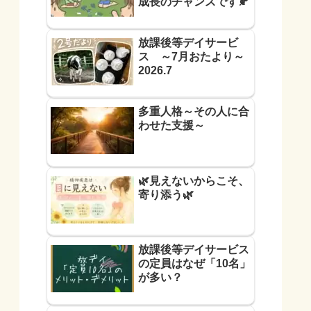
成長のチャンスです🍂
放課後等デイサービ
ス ～7月おたより～
2026.7
多重人格～その人に合
わせた支援～
🌿見えないからこそ、
寄り添う🌿
放課後等デイサービス
の定員はなぜ「10名」
が多い？