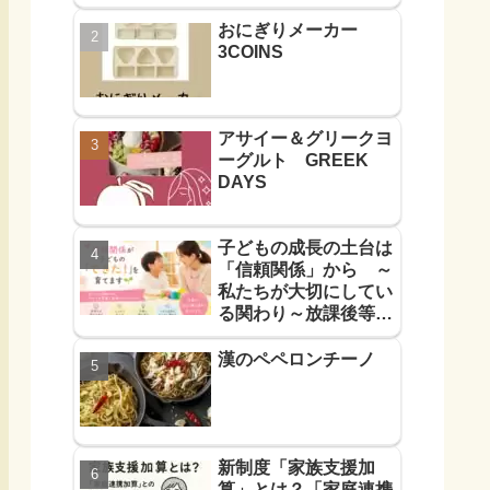
おにぎりメーカー
3COINS
アサイー＆グリークヨ
ーグルト GREEK
DAYS
子どもの成長の土台は
「信頼関係」から ～
私たちが大切にしてい
る関わり～放課後等デ
イサービス
漢のペペロンチーノ
新制度「家族支援加
算」とは？「家庭連携