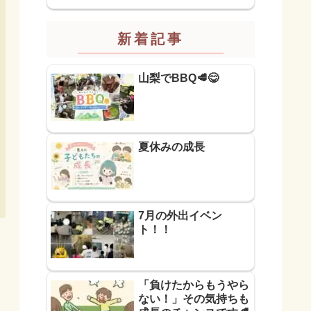
新着記事
山梨でBBQ🥩😋
夏休みの成長
7月の外出イベン
ト！！
「負けたからもうやら
ない！」その気持ちも