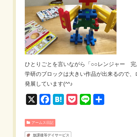
ひとりごとを言いながら「○○レンジャー 
学研のブロックは大きい作品が出来るので、
発展しています(^^♪
X
F
H
P
L
共
a
a
o
i
有
c
t
c
n
アームス日記
e
e
k
e
放課後等デイサービス