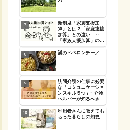
新制度「家族支援加
算」とは？「家庭連携
加算」との違い ～
「家族支援加算」の算
定要件と支援方法！を
解説します～
漢のペペロンチーノ
訪問介護の仕事に必要
な「コミュニケーショ
ンスキル５つ」~ 介護
ヘルパーが知るべき
「信頼に必要なコミュ
力５つ」~
利用者さんに教えても
らった暮らしの知恵