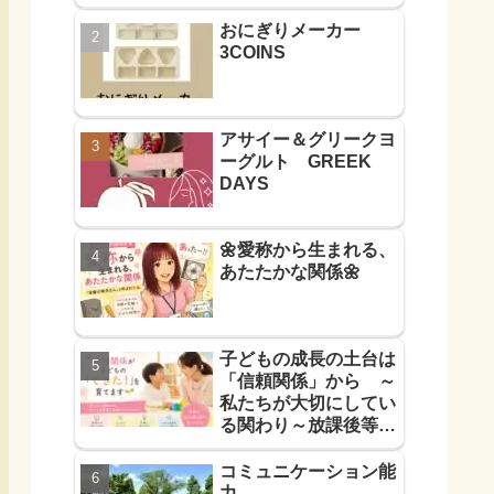
おにぎりメーカー
3COINS
アサイー＆グリークヨ
ーグルト GREEK
DAYS
🌼愛称から生まれる、
あたたかな関係🌼
子どもの成長の土台は
「信頼関係」から ～
私たちが大切にしてい
る関わり～放課後等デ
イサービス
コミュニケーション能
力