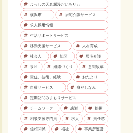
よっしの天真爛漫だいありぃ
横浜市
居宅介護サービス
求人採用情報
生活サポートサービス
移動支援サービス
人材育成
社会人
旭区
居宅介護
泉区
組織づくり
意識改革
責任、技術、経験
おたより
自費サービス
身だしなみ
定期訪問みまもりサービス
チームワーク
感謝
挨拶
相談支援専門員
求人
責任感
信頼関係
福祉
事業所運営