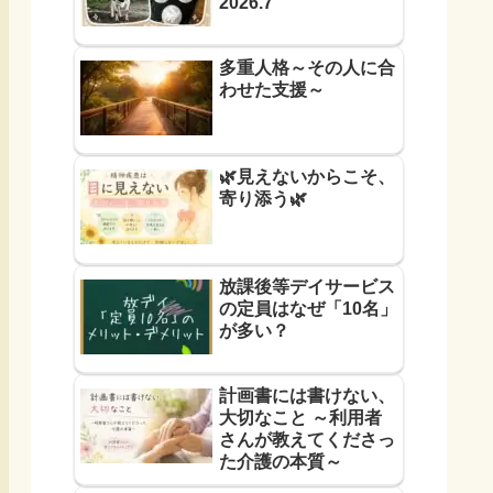
2026.7
多重人格～その人に合
わせた支援～
🌿見えないからこそ、
寄り添う🌿
放課後等デイサービス
の定員はなぜ「10名」
が多い？
計画書には書けない、
大切なこと ～利用者
さんが教えてくださっ
た介護の本質～