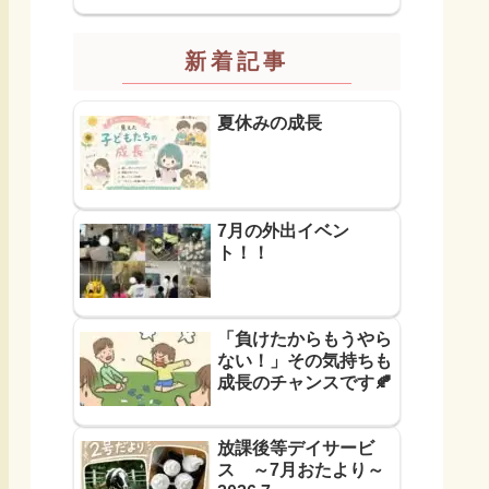
新着記事
夏休みの成長
7月の外出イベン
ト！！
「負けたからもうやら
ない！」その気持ちも
成長のチャンスです🍂
放課後等デイサービ
ス ～7月おたより～