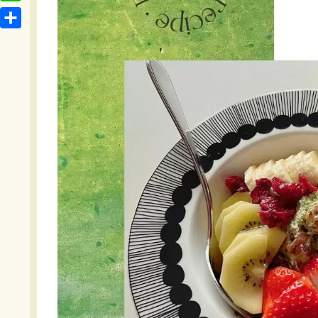
t
o
L
b
e
c
i
o
共
n
k
n
o
有
a
e
e
k
t