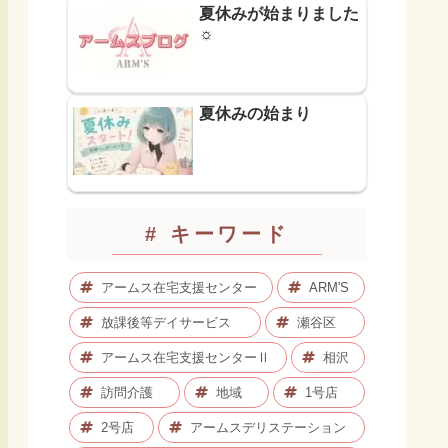
夏休みが始まりました
☼
夏休みの始まり
# キーワード
アームス在宅支援センター
ARM'S
放課後等デイサービス
瀬谷区
アームス在宅支援センターⅡ
相沢
訪問介護
地域
1号店
2号店
アームスデリステーション