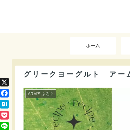
ホーム
グリークヨーグルト アー
X
ARM’S ぶろぐ
F
a
H
c
a
P
e