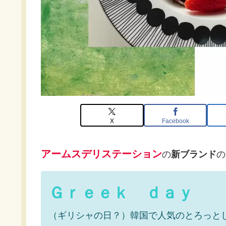
X
Facebook
アームスデリステーション
の
新ブランド
の
Ｇｒｅｅｋ ｄａｙ
（ギリシャの日？）韓国で人気のとろっと