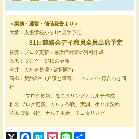
＜業務・運営・価値報告より＞
大坂：支援学校から1件見学予定
31日連絡会デイ職員全員出席予定
佐藤：ブログ更新・感染症対策の資料作成
石黒：ブログ・SNSの更新
今井：カルテ整理・訪問同行
高栁：契約2件（介護と障害）、ヘルパー顔合わせ同
行
ブログ更新、モニタリングとカルテ作成
椎名:ブログ更新、カルテ作戦、実調、生サポ契約
並木:契約同行、カルテ更新、モニタリング
X
F
H
P
L
共