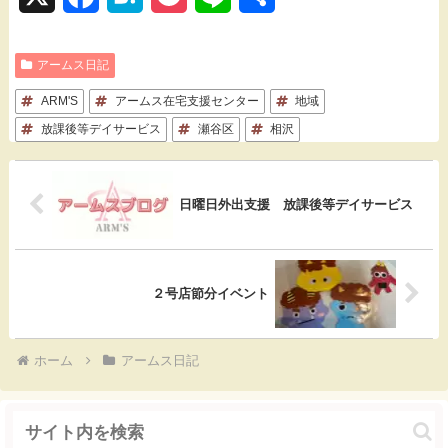
a
a
o
i
有
アームス日記
c
t
c
n
ARM'S
e
アームス在宅支援センター
e
k
e
地域
放課後等デイサービス
瀬谷区
相沢
b
n
e
o
a
t
日曜日外出支援 放課後等デイサービス
o
k
２号店節分イベント
ホーム
アームス日記