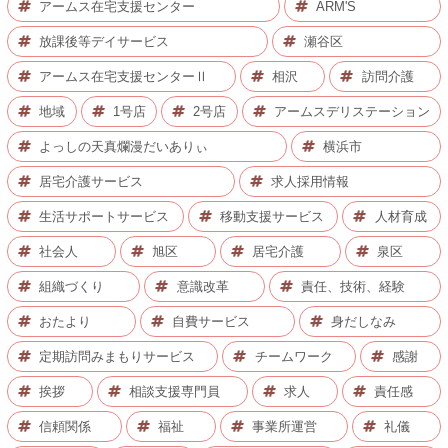
アームス在宅支援センター
ARM'S
放課後等デイサービス
瀬谷区
アームス在宅支援センターⅡ
相沢
訪問介護
地域
1号店
2号店
アームスデリステーション
よっしの天真爛漫だいありぃ
横浜市
居宅介護サービス
求人採用情報
生活サポートサービス
移動支援サービス
人材育成
社会人
旭区
居宅介護
泉区
組織づくり
意識改革
責任、技術、経験
おたより
自費サービス
身だしなみ
定期訪問みまもりサービス
チームワーク
感謝
挨拶
相談支援専門員
求人
責任感
信頼関係
福祉
事業所運営
礼儀