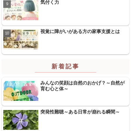
気付く力
視覚に障がいがある方の家事支援とは
新着記事
みんなの笑顔は自然のおかげ？～自然が
育む心と体～
突発性難聴～ある日常が崩れる瞬間～